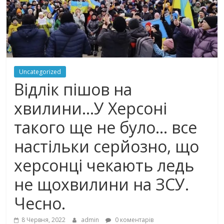
Uncategorized
Відлік пішов на
хвилини…У Херсоні
такого ще не було… все
настільки серйозно, що
херсонці чекають ледь
не щохвилини на ЗСУ.
Чесно.
8 Червня, 2022
admin
0 коментарів