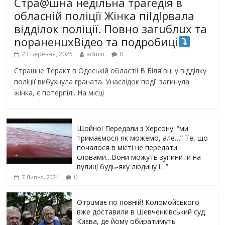
Стра@шна недільна траrедія в
обласній поліції Жінка піlдlрвала
відділок поліції. Повно загuблuх та
nораненuхВідео та подробиці
23 Березня, 2025
admin
0
Страшне Теракт в Одеській області! В Біляївці у відділку
поліції вибухнула граната. Унаслідок події загинула
жінка, є потерпілі. На місці
Щойно! Передали з Херсону: “ми
тримаємося як можемо, але…” Те, що
почалося в місті не передати
словами…Вони можуть зупинити на
вулиці будь-яку людину і…”
0
7 Липня, 2024
Отрuмає по повній! Коломойського
вже доставили в Шевченківський суд
Києва, де йому обиратимуть