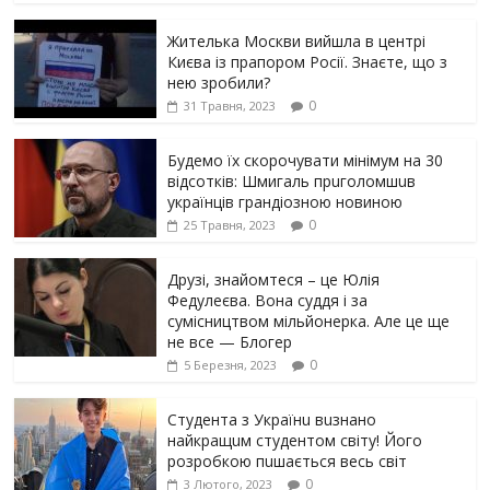
Жителька Москви вийшла в центрі
Києва із прапором Росії. Знаєте, що з
нею зробили?
0
31 Травня, 2023
Будемо їх скорочувати мінімум на 30
відсотків: Шмигаль прuголомшuв
українців грaндіoзнoю новиною
0
25 Травня, 2023
Друзі, знайомтеся – це Юлія
Федулеєва. Вона суддя і за
сумісництвом мільйонерка. Але це ще
не все — Блогер
0
5 Березня, 2023
Студента з Українu вuзнано
найкращuм студентом світу! Його
розробкою пuшається весь світ
0
3 Лютого, 2023