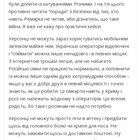
були допити із катyваннями. Різними. І на тлі цього
противно читати “поради” з безпеки від тих, хто
навіть Ремарка не читав, аби дізнатись, що таке
війна. Я вже не кажу про практичні кейси.
Херсонці не можуть зараз користуватись мобільним
зв’язком майже ніяк. Українські оператори відключені
і “спіймати” можна лише ненадовго і в певних місцях.
З інтернетом трошки легше, але не набагато.
Російські сімки не працюють нормально, а поповнити
їх можна лише одним дуже хитромудрим способом –
якщо у вас є добрі друзі в певній місцевості і точно
знають, як це робити. Ці сімкарти навіть у Криму і
росії не належить жодному з операторів. Це вселяє
радість, бо таке і росіянам не надто потрібно.
Херсонці не можуть просто піти в аптеку і придбати
щось від головного болю чи краплі для носа. Не
можуть замовити щось із доставкою поштою. Ну