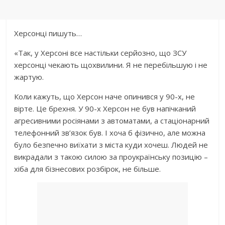
Херсонці пишуть…
«Так, у Херсоні все настільки серйозно, що ЗСУ
херсонці чекають щохвилини. Я не перебільшую і не
жартую.
Коли кажуть, що Херсон наче опинився у 90-х, не
вірте. Це брехня. У 90-х Херсон не був напічканий
агресивними росіянами з автоматами, а стаціонарний
телефонний зв’язок був. І хоча б фізично, але можна
було безпечно виїхати з міста куди хочеш. Людей не
викрадали з такою силою за проукраїнську позицію –
хіба для бізнесових розбірок, не більше.