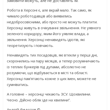
замовити можуть, але не доставлять їм.
Робота в Херсоні є, але вкрай мало. Так само, як
чимало роботодавців або виявились
недобросовісними, або просто не можуть платити.
Херсонці живуть в очікуванні звільнення. Не уявного
зеленого коридору, яким його уявляє влада, а
звільнення. Херсонці ненавидять ідіотів, які
теоретизують і повчають.
Ненавидять тих посадовців, які втекли у перші дні,
схоронились на пару місяців, а тепер розумничають
із теплих бункерів під дупами, абсолютно не
розуміючи, що відбувається в місті та області.
Херсонці пам’ятають кожне з цих імен, можете не
сумніватись.
А головне – херсонці чекають ЗСУ. Щохвилини.
Чесно. Дійсно облік іде на хвилини”.
Андрій Федотов ©