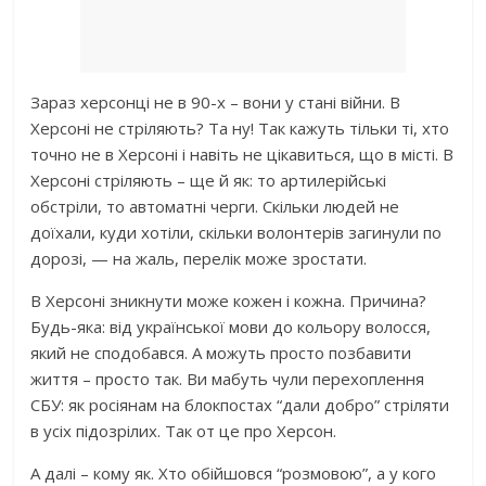
Зараз херсонці не в 90-х – вони у стані війни. В
Херсоні не стріляють? Та ну! Так кажуть тільки ті, хто
точно не в Херсоні і навіть не цікавиться, що в місті. В
Херсоні стріляють – ще й як: то артилерійські
обстріли, то автоматні черги. Скільки людей не
доїхали, куди хотіли, скільки волонтерів загинyли по
дорозі, — на жаль, перелік може зростати.
В Херсоні зникнути може кожен і кожна. Причина?
Будь-яка: від української мови до кольору волосся,
який не сподобався. А можуть просто позбавити
життя – просто так. Ви мабуть чули перехоплення
СБУ: як росіянам на блокпостах “дали добро” стріляти
в усіх підозрілих. Так от це про Херсон.
А далі – кому як. Хто обійшовся “розмовою”, а у кого