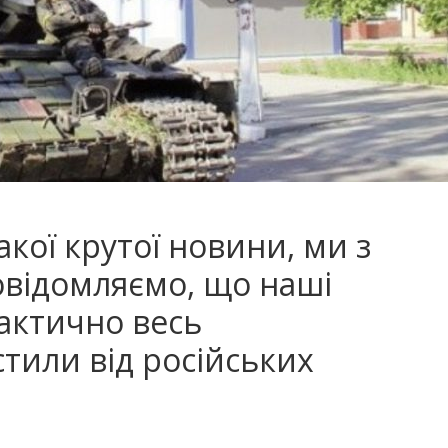
акої крутої новини, ми з
овідомляємо, що наші
рактично весь
тили від російських