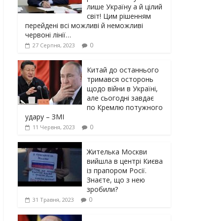
лише Україну а й цілий
світ! Цим рішенням
перейдені всі можливі й неможливі
червоні лінії…
0
27 Серпня, 2023
Китай до останнього
тримався осторонь
щодо вiйни в Україні,
але сьогодні завдає
по Кремлю потужного
yдарy – ЗМІ
0
11 Червня, 2023
Жителька Москви
вийшла в центрі Києва
із прапором Росії.
Знаєте, що з нею
зробили?
0
31 Травня, 2023