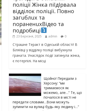
поліції Жінка піlдlрвала
відділок поліції. Повно
загuблuх та
nораненuхВідео та
подробиці
23 Березня, 2025
admin
0
Страшне Теракт в Одеській області! В
Біляївці у відділку поліції вибухнула
граната. Унаслідок події загинула жінка,
є потерпілі. На місці
Щойно! Передали з
Херсону: “ми
тримаємося як
можемо, але…” Те, що
почалося в місті не
передати словами…Вони можуть
зупинити на вулиці будь-яку людину і…”