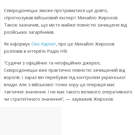
Сєвєродонецьк зможе протриматися ще довго,
спрогнозував військовий експерт Михайло Жирохов.
Також зазначив, що місто майже повністю зачищене від
російських загарбників.
Як інформує
Око Карпат
, про це Михайло Жирохов
розповів в інтерв’ю Радіо НВ.
“Судячи з офіційних та неофіційних джерел,
Сєвєродонецьк вже практично повністю зачищений від
ворогів. І зараз він перебуває під контролем української
влади. Але з військової точки зору ця операція має
тактичне значення. І не має такого великого оперативного
чи стратегічного значення”, — зауважив Жирохов.