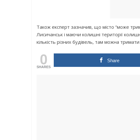
Також експерт зазначив, що місто “може три
Лисичанськ і маючи колишні території колишн
кількість різних будівель, там можна тримат
0
Share
SHARES