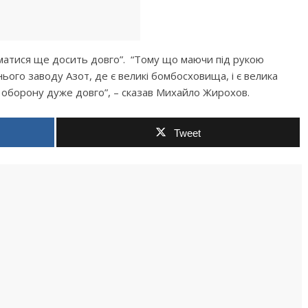
матися ще досить довго”. “Тому що маючи під рукою
ього заводу Азот, де є великі бомбосховища, і є велика
и оборону дуже довго”, – сказав Михайло Жирохов.
Tweet