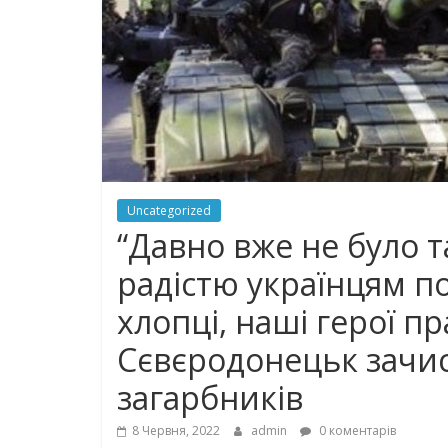
Uncategorized
“Давно вже не було т
радістю українцям п
хлопці, наші герої п
Сєвєродонецьк зачис
загарбників
8 Червня, 2022
admin
0 коментарів