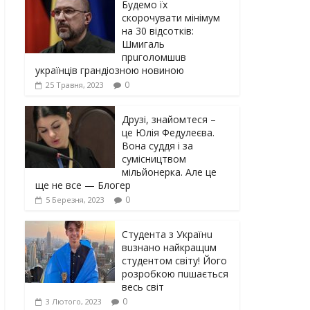
Будемо їх
скорочувати мінімум
на 30 відсотків:
Шмигаль
прuголомшuв
українців грaндіoзнoю новиною
0
25 Травня, 2023
Друзі, знайомтеся –
це Юлія Федулеєва.
Вона суддя і за
сумісництвом
мільйонерка. Але це
ще не все — Блогер
0
5 Березня, 2023
Студента з Українu
вuзнано найкращuм
студентом світу! Його
розробкою пuшається
весь світ
0
3 Лютого, 2023