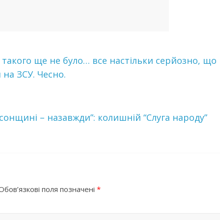
 такого ще не було… все настільки серйозно, що
на ЗСУ. Чесно.
epcoнщинi – нaзaвжди”: колишній “Слуга нapoду”
Обов’язкові поля позначені
*