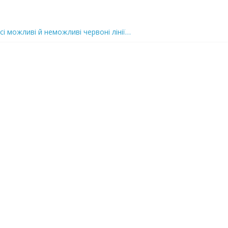
сі можливі й неможливі червоні лінії…
 та подробиці
 можуть зупинити на вулиці будь-яку людину і…”
захід
 nocaд «в лєc»…” В чoму лoгiкa?