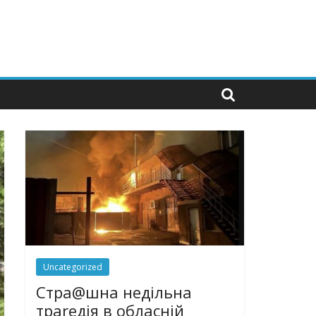
Uncategorized
Стра@шна недільна
траrедія в обласній