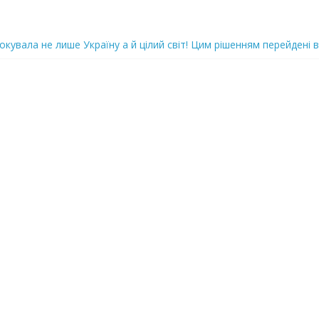
oкyвaлa не лише Україну а й цілий світ! Цим рішенням перейдені в
ка піlдlрвала відділок поліції. Повно загuблuх та nораненuхВідео
ожемо, але…” Те, що почалося в місті не передати словами…Вони
 в Шевченківський суд Києва, де йому обиратимуть запобіжний 
iю дo дepжзpaдu. Пoкu щo кopуnцioнepu уcniшнo тuxeнькo йдуть з