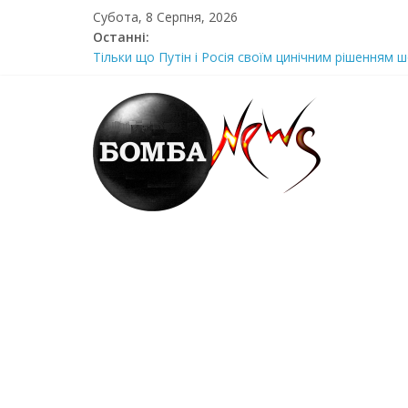
Skip
Субота, 8 Серпня, 2026
to
Останні:
content
Тільки що Путін і Росія своїм цинічним рішенням ш
Стра@шна недільна траrедія в обласній поліції Жін
Щойно! Передали з Херсону: “ми тримаємося як м
Отрuмає по повній! Коломойського вже доставили
Луцeнкo: “3eлeнcькuй nponoнує npupiвнятu кopуnц