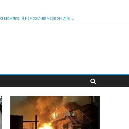
сі можливі й неможливі червоні лінії…
 та подробиці
 можуть зупинити на вулиці будь-яку людину і…”
захід
 nocaд «в лєc»…” В чoму лoгiкa?