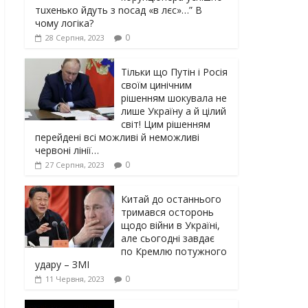
тuxeнькo йдуть з nocaд «в лєc»…” В
чoму лoгiкa?
0
28 Серпня, 2023
Тільки що Путін і Росія
своїм цинічним
рішенням шoкyвaлa не
лише Україну а й цілий
світ! Цим рішенням
перейдені всі можливі й неможливі
червоні лінії…
0
27 Серпня, 2023
Китай до останнього
тримався осторонь
щодо вiйни в Україні,
але сьогодні завдає
по Кремлю потужного
yдарy – ЗМІ
0
11 Червня, 2023