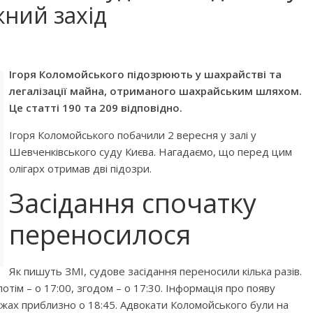
ний захід
Ігоря Коломойського підозрюють у шахрайстві та
легалізації майна, отриманого шахрайським шляхом.
Це статті 190 та 209 відповідно.
Ігоря Коломойського побачили 2 вересня у залі у
Шевченківського суду Києва. Нагадаємо, що перед цим
олігарх отримав дві підозри.
Засідання спочатку
переносилося
Як пишуть ЗМІ, судове засідання переносили кілька разів.
отім – о 17:00, згодом – о 17:30. Інформація про появу
режах приблизно о 18:45. Адвокати Коломойського були на