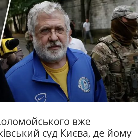
Коломойського вже
івський суд Києва, де йому