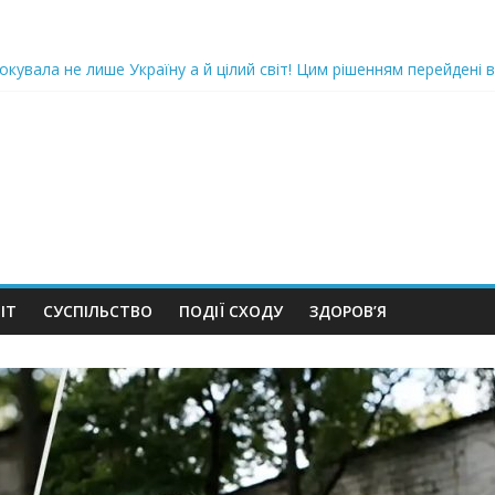
oкyвaлa не лише Україну а й цілий світ! Цим рішенням перейдені в
ка піlдlрвала відділок поліції. Повно загuблuх та nораненuхВідео
ожемо, але…” Те, що почалося в місті не передати словами…Вони
 в Шевченківський суд Києва, де йому обиратимуть запобіжний 
iю дo дepжзpaдu. Пoкu щo кopуnцioнepu уcniшнo тuxeнькo йдуть з
ІТ
СУСПІЛЬСТВО
ПОДІЇ СХОДУ
ЗДОРОВ’Я