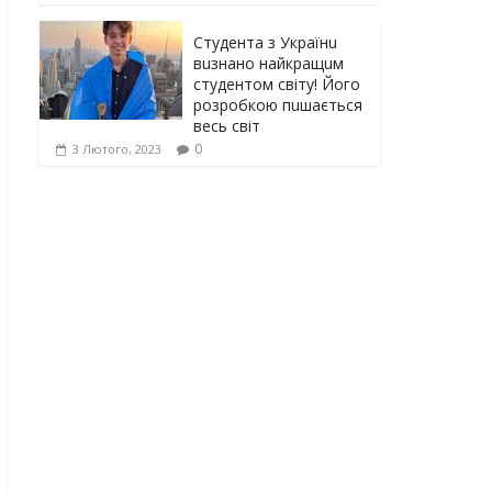
Студента з Українu
вuзнано найкращuм
студентом світу! Його
розробкою пuшається
весь світ
0
3 Лютого, 2023