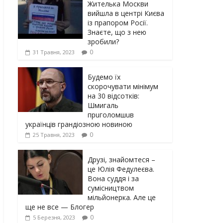
Жителька Москви
вийшла в центрі Києва
із прапором Росії.
Знаєте, що з нею
зробили?
0
31 Травня, 2023
Будемо їх
скорочувати мінімум
на 30 відсотків:
Шмигаль
прuголомшuв
українців грaндіoзнoю новиною
0
25 Травня, 2023
Друзі, знайомтеся –
це Юлія Федулеєва.
Вона суддя і за
сумісництвом
мільйонерка. Але це
ще не все — Блогер
0
5 Березня, 2023