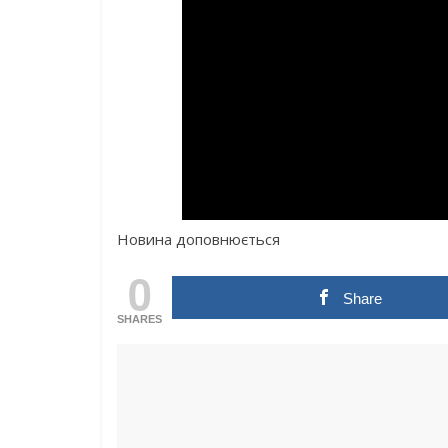
Новина доповнюється
0
Share
SHARES