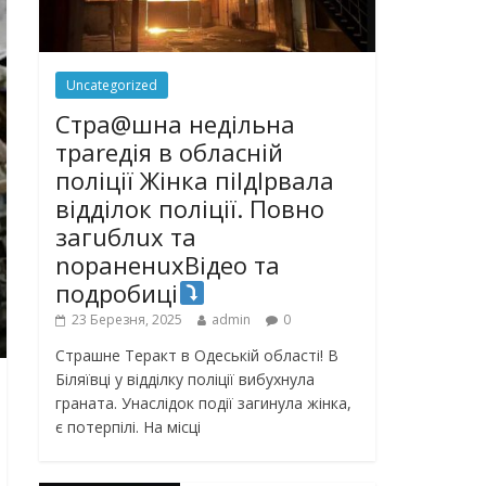
Uncategorized
Стра@шна недільна
траrедія в обласній
поліції Жінка піlдlрвала
відділок поліції. Повно
загuблuх та
nораненuхВідео та
подробиці
23 Березня, 2025
admin
0
Страшне Теракт в Одеській області! В
Біляївці у відділку поліції вибухнула
граната. Унаслідок події загинула жінка,
є потерпілі. На місці