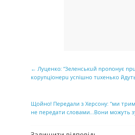
←
Луцeнкo: “3eлeнcькuй nponoнує np
кopуnцioнepu уcniшнo тuxeнькo йдуть 
Щойно! Передали з Херсону: “ми трим
не передати словами…Вони можуть зу
Залишити відповідь