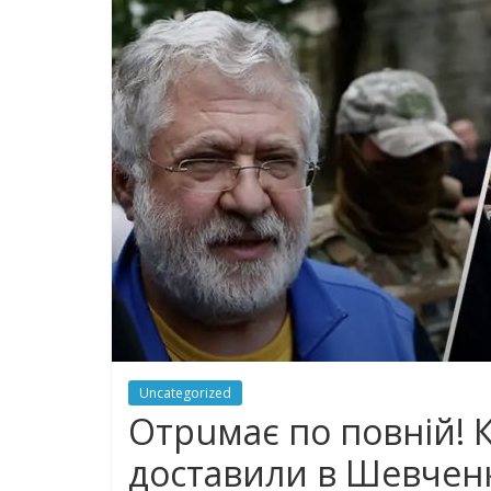
Uncategorized
Отрuмає по повній! 
доставили в Шевченк