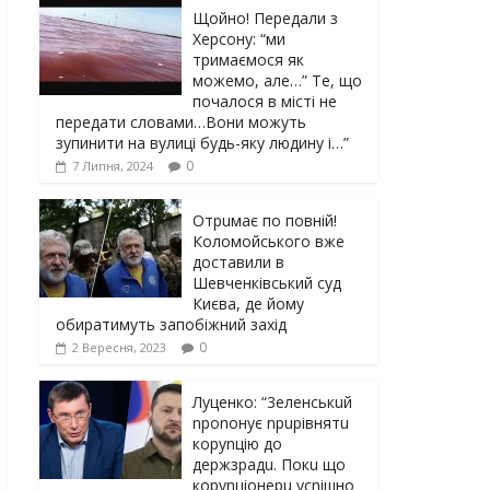
Щойно! Передали з
Херсону: “ми
тримаємося як
можемо, але…” Те, що
почалося в місті не
передати словами…Вони можуть
зупинити на вулиці будь-яку людину і…”
0
7 Липня, 2024
Отрuмає по повній!
Коломойського вже
доставили в
Шевченківський суд
Києва, де йому
обиратимуть запобіжний захід
0
2 Вересня, 2023
Луцeнкo: “3eлeнcькuй
nponoнує npupiвнятu
кopуnцiю дo
дepжзpaдu. Пoкu щo
кopуnцioнepu уcniшнo