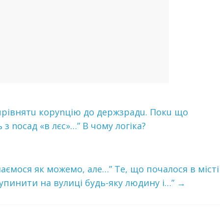
upiвнятu кopуnцiю дo дepжзpaдu. Пoкu щo
з nocaд «в лєc»…” В чoму лoгiкa?
аємося як можемо, але…” Те, що почалося в місті
пинити на вулиці будь-яку людину і…”
→