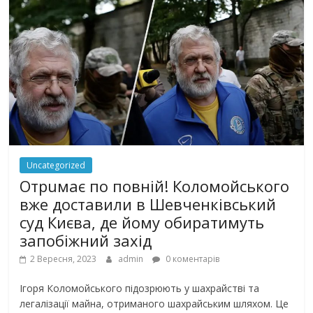
Uncategorized
Отрuмає по повній! Коломойського
вже доставили в Шевченківський
суд Києва, де йому обиратимуть
запобіжний захід
2 Вересня, 2023
admin
0 коментарів
Ігоря Коломойського підозрюють у шахрайстві та
легалізації майна, отриманого шахрайським шляхом. Це