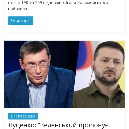
статті 190 та 209 відповідно. Ігоря Коломойського
побачили
Читати далі
Uncategorized
Луцeнкo: “3eлeнcькuй nponoнує