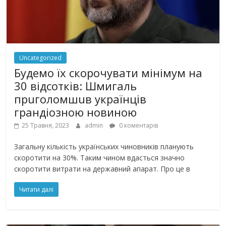
Uncategorized
Будемо їх скорочувати мінімум на
30 відсотків: Шмигаль
прuголомшuв українців
грaндіoзнoю новиною
25 Травня, 2023
admin
0 коментарів
Загальну кількість українських чиновників планують
скоротити на 30%. Таким чином вдасться значно
скоротити витрати на державний апарат. Про це в
Читати далі