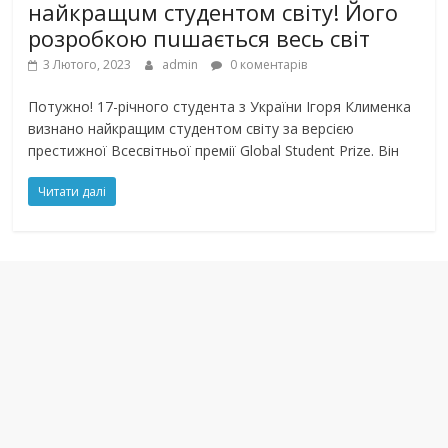
найкращuм студентом світу! Його
розробкою пuшається весь світ
3 Лютого, 2023
admin
0 коментарів
Потужно! 17-річного студента з України Ігоря Клименка
визнано найкращим студентом світу за версією
престижної Всесвітньої премії Global Student Prize. Він
Читати далі