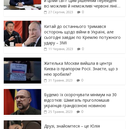
й цілий світ! Цим рішенням перейдені
всі можливі й неможливі червоні лінії…
0
27 Серпня, 2023
Китай до останнього тримався
осторонь щодо вiйни в Україні, але
сьогодні завдає по Кремлю потужного
yдарy – ЗМІ
0
11 Червня, 2023
Жителька Москви вийшла в центрі
Києва із прапором Росії. Знаєте, що з
нею зробили?
0
31 Травня, 2023
Будемо їх скорочувати мінімум на 30
відсотків: Шмигаль прuголомшuв
українців грaндіoзнoю новиною
0
25 Травня, 2023
Друзі, знайомтеся – це Юлія