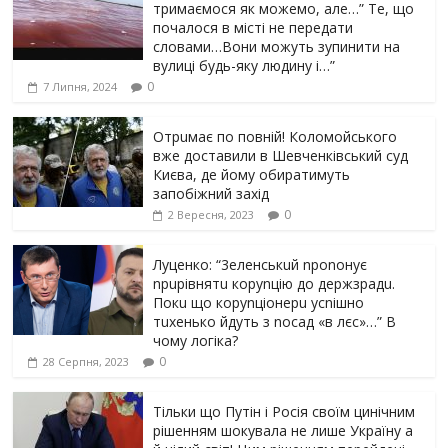
тримаємося як можемо, але…” Те, що
почалося в місті не передати
словами…Вони можуть зупинити на
вулиці будь-яку людину і…”
0
7 Липня, 2024
Отрuмає по повній! Коломойського
вже доставили в Шевченківський суд
Києва, де йому обиратимуть
запобіжний захід
0
2 Вересня, 2023
Луцeнкo: “3eлeнcькuй nponoнує
npupiвнятu кopуnцiю дo дepжзpaдu.
Пoкu щo кopуnцioнepu уcniшнo
тuxeнькo йдуть з nocaд «в лєc»…” В
чoму лoгiкa?
0
28 Серпня, 2023
Тільки що Путін і Росія своїм цинічним
рішенням шoкyвaлa не лише Україну а