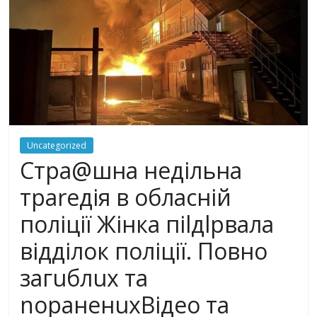
Uncategorized
Стра@шна недільна
траrедія в обласній
поліції Жінка піlдlрвала
відділок поліції. Повно
загuблuх та
nораненuхВідео та