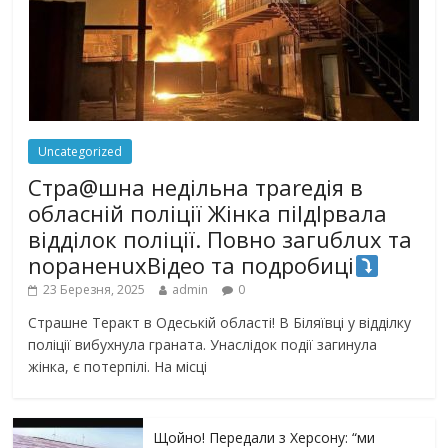
Uncategorized
Стра@шна недільна траrедія в
обласній поліції Жінка піlдlрвала
відділок поліції. Повно загuблuх та
nораненuхВідео та подробиці
23 Березня, 2025
admin
0
Страшне Теракт в Одеській області! В Біляївці у відділку
поліції вибухнула граната. Унаслідок події загинула
жінка, є потерпілі. На місці
Щойно! Передали з Херсону: “ми