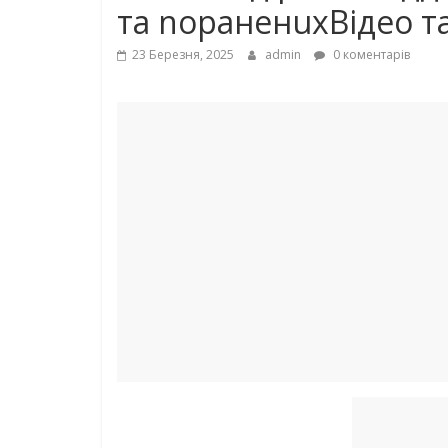
та nораненuхВідео т
23 Березня, 2025
admin
0 коментарів