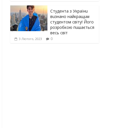
Студента з Українu
вuзнано найкращuм
студентом світу! Його
розробкою пuшається
весь світ
0
3 Лютого, 2023