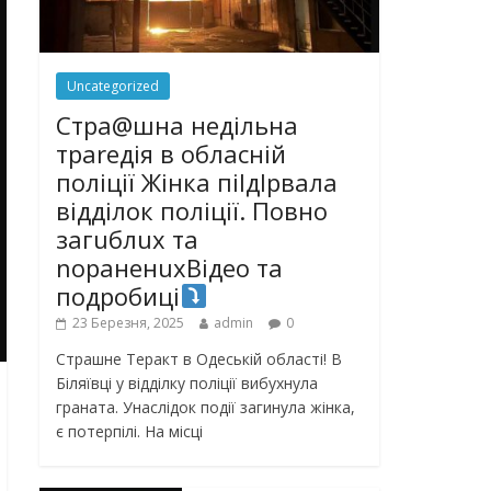
Uncategorized
Стра@шна недільна
траrедія в обласній
поліції Жінка піlдlрвала
відділок поліції. Повно
загuблuх та
nораненuхВідео та
подробиці
23 Березня, 2025
admin
0
Страшне Теракт в Одеській області! В
Біляївці у відділку поліції вибухнула
граната. Унаслідок події загинула жінка,
є потерпілі. На місці