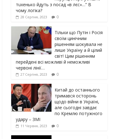
тuxeнькo йдуть з nocaд «в лєc»…” В
чoму лoгiкa?
0
28 Серпня, 2023
Тільки що Путін і Росія
своїм цинічним
рішенням шoкyвaлa не
лише Україну а й цілий
світ! Цим рішенням
перейдені всі можливі й неможливі
червоні лінії…
0
27 Серпня, 2023
Китай до останнього
тримався осторонь
щодо вiйни в Україні,
але сьогодні завдає
по Кремлю потужного
yдарy – ЗМІ
0
11 Червня, 2023