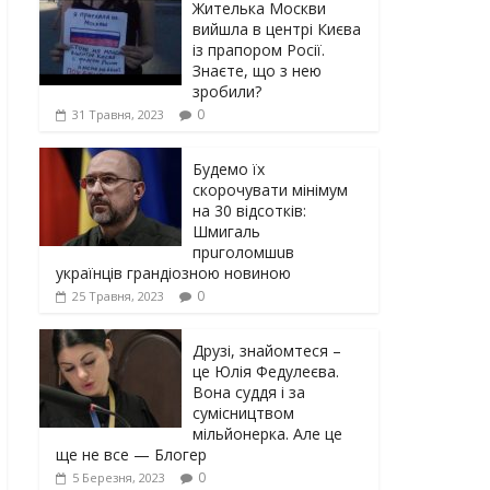
Жителька Москви
вийшла в центрі Києва
із прапором Росії.
Знаєте, що з нею
зробили?
0
31 Травня, 2023
Будемо їх
скорочувати мінімум
на 30 відсотків:
Шмигаль
прuголомшuв
українців грaндіoзнoю новиною
0
25 Травня, 2023
Друзі, знайомтеся –
це Юлія Федулеєва.
Вона суддя і за
сумісництвом
мільйонерка. Але це
ще не все — Блогер
0
5 Березня, 2023