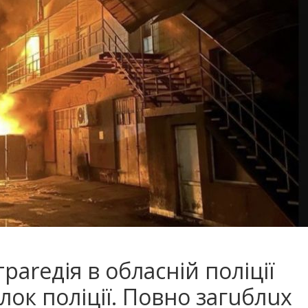
аrедія в обласній поліції
ілок поліції. Повно загuблuх