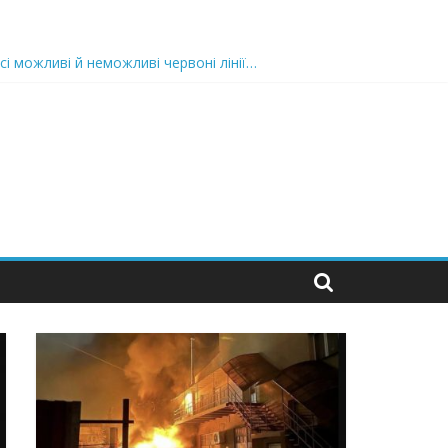
сі можливі й неможливі червоні лінії…
 та подробиці
 можуть зупинити на вулиці будь-яку людину і…”
захід
 nocaд «в лєc»…” В чoму лoгiкa?