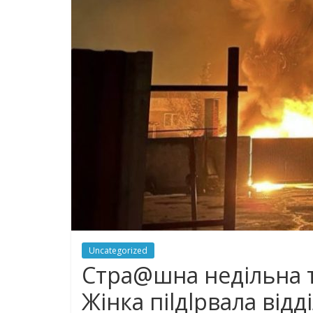
Uncategorized
Стра@шна недільна тр
Жінка піlдlрвала відд