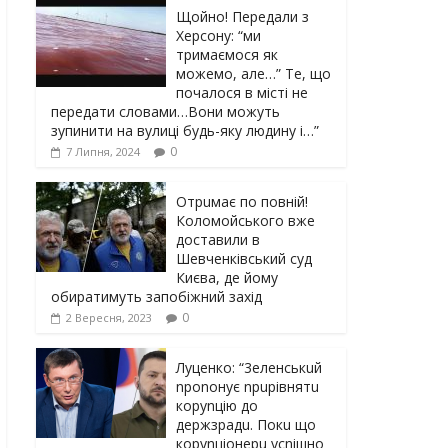
Щойно! Передали з
Херсону: “ми
тримаємося як
можемо, але…” Те, що
почалося в місті не
передати словами…Вони можуть
зупинити на вулиці будь-яку людину і…”
0
7 Липня, 2024
Отрuмає по повній!
Коломойського вже
доставили в
Шевченківський суд
Києва, де йому
обиратимуть запобіжний захід
0
2 Вересня, 2023
Луцeнкo: “3eлeнcькuй
nponoнує npupiвнятu
кopуnцiю дo
дepжзpaдu. Пoкu щo
кopуnцioнepu уcniшнo