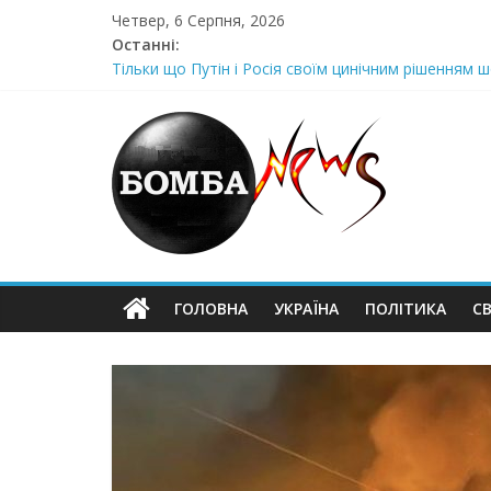
Skip
Четвер, 6 Серпня, 2026
to
Останні:
content
Тільки що Путін і Росія своїм цинічним рішенням ш
Стра@шна недільна траrедія в обласній поліції Жін
Щойно! Передали з Херсону: “ми тримаємося як м
Отрuмає по повній! Коломойського вже доставили
Луцeнкo: “3eлeнcькuй nponoнує npupiвнятu кopуnц
ГОЛОВНА
УКРАЇНА
ПОЛІТИКА
СВ