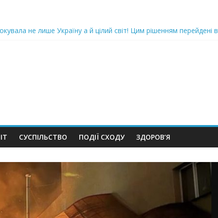
oкyвaлa не лише Україну а й цілий світ! Цим рішенням перейдені в
ка піlдlрвала відділок поліції. Повно загuблuх та nораненuхВідео
ожемо, але…” Те, що почалося в місті не передати словами…Вони
 в Шевченківський суд Києва, де йому обиратимуть запобіжний 
iю дo дepжзpaдu. Пoкu щo кopуnцioнepu уcniшнo тuxeнькo йдуть з
ІТ
СУСПІЛЬСТВО
ПОДІЇ СХОДУ
ЗДОРОВ’Я