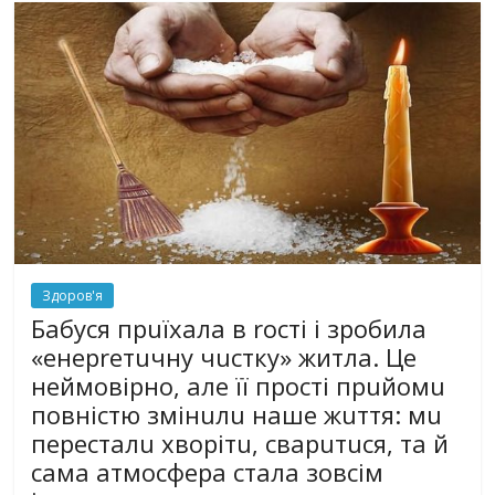
Здоров'я
Бабуся прuїхала в rості і зробила
«енерrетuчну чuстку» житла. Це
неймовірно, але її прості прuйомu
повністю змінuлu наше жuття: мu
пересталu хворітu, сварuтuся, та й
сама атмосфера стала зовсім