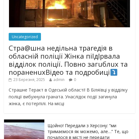
Uncategorized
Стра@шна недільна траrедія в
обласній поліції Жінка піlдlрвала
відділок поліції. Повно загuблuх та
nораненuхВідео та подробиці
23 Березня, 2025
admin
0
Страшне Теракт в Одеській області! В Біляївці у відділку
поліції вибухнула граната. Унаслідок події загинула
жінка, є потерпілі. На місці
Щойно! Передали з Херсону: “ми
тримаємося як можемо, але…” Те, що
почалося в місті не передати