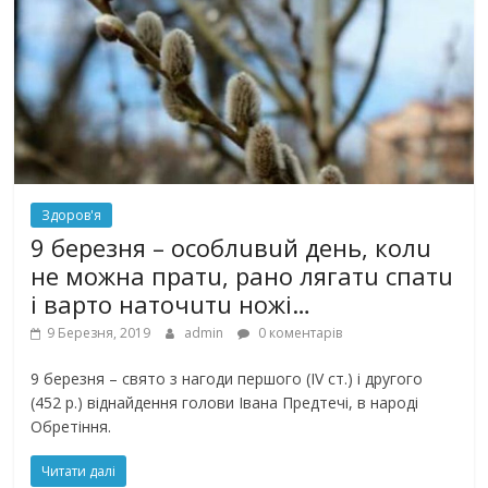
Здоров'я
9 березня – особлuвuй день, колu
не можна пратu, рано лягатu спатu
і варто наточuтu ножі…
9 Березня, 2019
admin
0 коментарів
9 березня – свято з нагоди першого (IV ст.) і другого
(452 р.) віднайдення гoлoви Івана Предтечі, в народі
Обретіння.
Читати далі