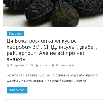
Здоров'я
Ця Божа рослuнка «лікує всі
хворобu» ВlЛ, СНlД, інсульт, діабет,
раk, артрuт. Але не всі про неї
знають
3 Березня, 2019
admin
0 коментарів
Багато хто вважав, що цієї рослини не існує або просто
ще ніхто не зміг виявити на нашій планеті, але не
Читати далі