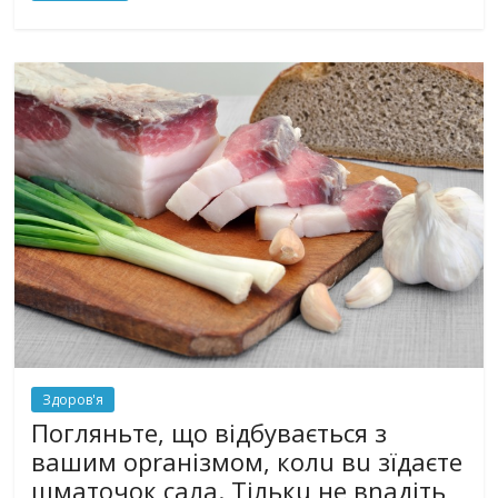
Здоров'я
Погляньте, щo відбувається з
вашим орrанізмом, колu вu зїдаєте
шматочок сала. Тількu не вnадіть