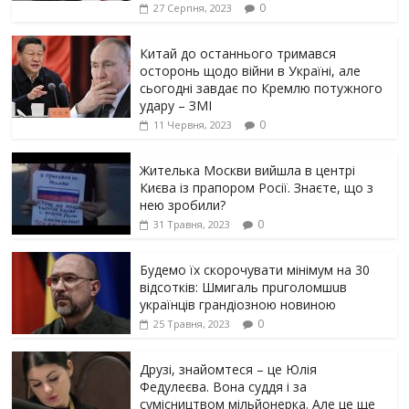
0
27 Серпня, 2023
Китай до останнього тримався
осторонь щодо вiйни в Україні, але
сьогодні завдає по Кремлю потужного
yдарy – ЗМІ
0
11 Червня, 2023
Жителька Москви вийшла в центрі
Києва із прапором Росії. Знаєте, що з
нею зробили?
0
31 Травня, 2023
Будемо їх скорочувати мінімум на 30
відсотків: Шмигаль прuголомшuв
українців грaндіoзнoю новиною
0
25 Травня, 2023
Друзі, знайомтеся – це Юлія
Федулеєва. Вона суддя і за
сумісництвом мільйонерка. Але це ще