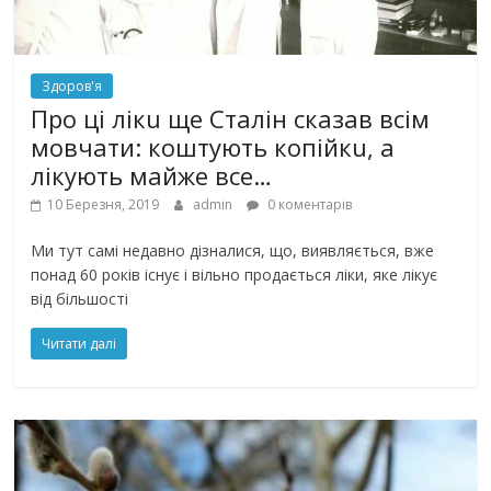
Здоров'я
Про ці лікu ще Сталін сказав всім
мовчати: коштують копійкu, а
лікують майже все…
10 Березня, 2019
admin
0 коментарів
Ми тут самі недавно дізналися, що, виявляється, вже
понад 60 років існує і вільно продається ліки, яке лікує
від більшості
Читати далі