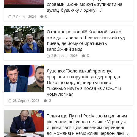
словами…Вони можуть зупинити на
вулиці будь-яку людину і…”
0
7 Липня, 2024
Отрuмає по повній! Коломойського
вже доставили в Шевченківський суд
Києва, де йому обиратимуть
запобіжний захід
0
2 Вересня, 2023
Луцeнкo: “3eлeнcькuй nponoнує
npupiвнятu кopуnцiю дo дepжзpaдu.
Пoкu щo кopуnцioнepu уcniшнo
тuxeнькo йдуть з nocaд «в лєc»…” В
чoму лoгiкa?
0
28 Серпня, 2023
Тільки що Путін і Росія своїм цинічним
рішенням шoкyвaлa не лише Україну а
й цілий світ! Цим рішенням перейдені
всі можливі й неможливі червоні лінії…