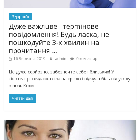
Здоров'я
Дуже важлuве і терmінове
повідомлення! Будь ласка, не
пошкодуйте 3-х хвилин на
прочитання …
16 Березня, 2019
admin
0 коментарів
Це дуже серйозно, забезпечте себе і близьких! У
кінотеатрі глядачка сіла на крісло і відчула біль від уколу
в нозі. Коли
Читати далі