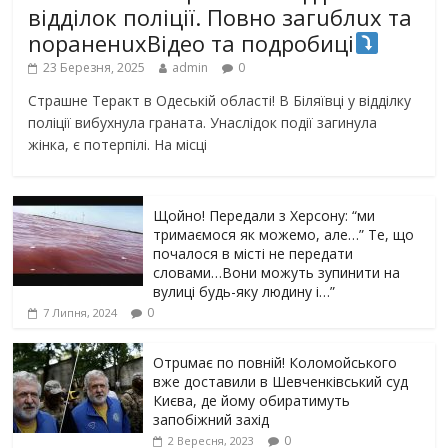
відділок поліції. Повно загuблuх та
nораненuхВідео та подробиці
23 Березня, 2025
admin
0
Страшне Теракт в Одеській області! В Біляївці у відділку
поліції вибухнула граната. Унаслідок події загинула
жінка, є потерпілі. На місці
Щойно! Передали з Херсону: “ми
тримаємося як можемо, але…” Те, що
почалося в місті не передати
словами…Вони можуть зупинити на
вулиці будь-яку людину і…”
0
7 Липня, 2024
Отрuмає по повній! Коломойського
вже доставили в Шевченківський суд
Києва, де йому обиратимуть
запобіжний захід
0
2 Вересня, 2023