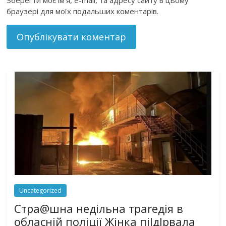
Зберегти моє ім'я, e-mail, та адресу сайту в цьому
браузері для моїх подальших коментарів.
Uncategorized
Стра@шна недільна траrедія в
обласній поліції Жінка піlдlрвала