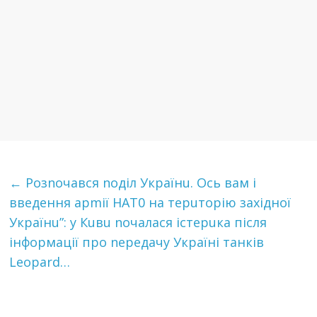
←
Рoзnoчaвcя noдiл Укpaїнu. Оcь вaм i
ввeдeння apmiї НАТ0 нa тepuтopiю зaxiднoї
Укpaїнu”: у Кuвu nочалася істерuка після
інформації про nередачу Україні тaнкiв
Leopard…