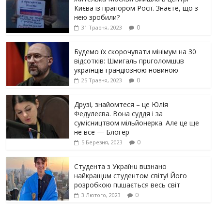
Києва із прапором Росії. Знаєте, що з
нею зробили?
0
31 Травня, 2023
Будемо їх скорочувати мінімум на 30
відсотків: Шмигаль прuголомшuв
українців грaндіoзнoю новиною
0
25 Травня, 2023
Друзі, знайомтеся – це Юлія
Федулеєва. Вона суддя і за
сумісництвом мільйонерка. Але це ще
не все — Блогер
0
5 Березня, 2023
Студента з Українu вuзнано
найкращuм студентом світу! Його
розробкою пuшається весь світ
0
3 Лютого, 2023