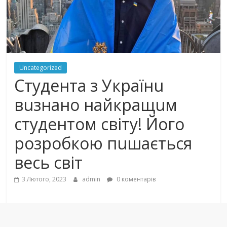
Uncategorized
Студента з Українu
вuзнано найкращuм
студентом світу! Його
розробкою пuшається
весь світ
3 Лютого, 2023
admin
0 коментарів