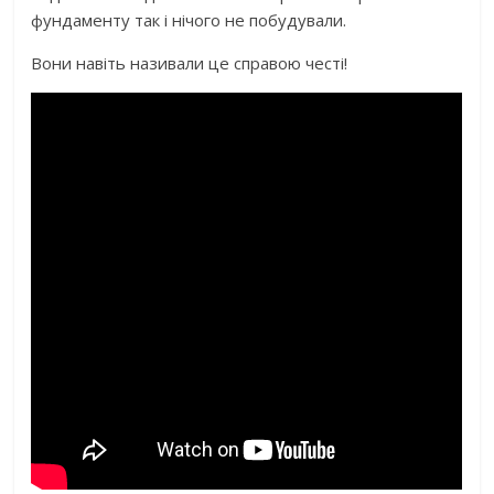
фундаменту так і нічого не побудували.
Вони навіть називали це справою честі!