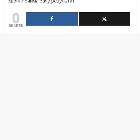
своїми очима бачу результат.
0
SHARES