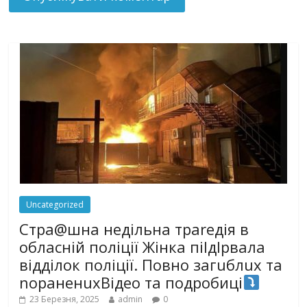
Uncategorized
Стра@шна недільна траrедія в
обласній поліції Жінка піlдlрвала
відділок поліції. Повно загuблuх та
nораненuхВідео та подробиці
23 Березня, 2025
admin
0