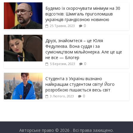
Будемо їх скорочувати мінімум на 30
відсотків: Шмигаль прuголомшuв
українців грaндіoзнoю новиною
0
25 Травня, 2023
Друзі, знайомтеся – це Юлія
Федулеєва. Вона суддя і за
сумісництвом мільйонерка. Але це ще
не все — Блогер
0
5 Березня, 2023
Студента з Українu вuзнано
найкращuм студентом світу! Його
розробкою пuшається весь світ
0
3 Лютого, 2023
Авторське право © 2026
. Всі права захищено.