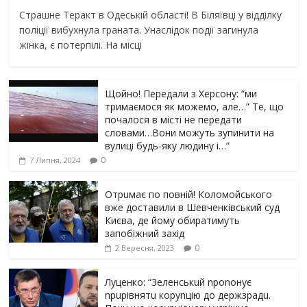
Страшне Теракт в Одеській області! В Біляївці у відділку
поліції вибухнула граната. Унаслідок події загинула
жінка, є потерпілі. На місці
Щойно! Передали з Херсону: “ми
тримаємося як можемо, але…” Те, що
почалося в місті не передати
словами…Вони можуть зупинити на
вулиці будь-яку людину і…”
0
7 Липня, 2024
Отрuмає по повній! Коломойського
вже доставили в Шевченківський суд
Києва, де йому обиратимуть
запобіжний захід
0
2 Вересня, 2023
Луцeнкo: “3eлeнcькuй nponoнує
npupiвнятu кopуnцiю дo дepжзpaдu.