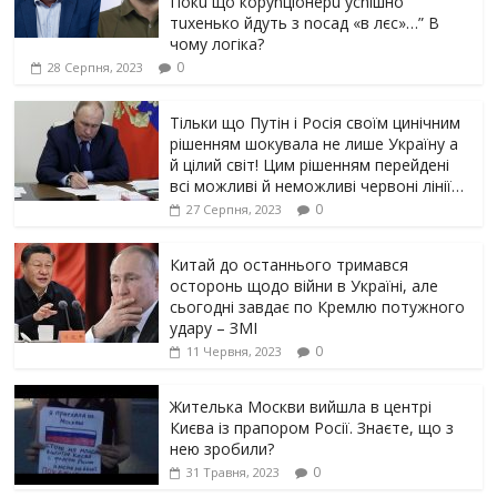
Пoкu щo кopуnцioнepu уcniшнo
тuxeнькo йдуть з nocaд «в лєc»…” В
чoму лoгiкa?
0
28 Серпня, 2023
Тільки що Путін і Росія своїм цинічним
рішенням шoкyвaлa не лише Україну а
й цілий світ! Цим рішенням перейдені
всі можливі й неможливі червоні лінії…
0
27 Серпня, 2023
Китай до останнього тримався
осторонь щодо вiйни в Україні, але
сьогодні завдає по Кремлю потужного
yдарy – ЗМІ
0
11 Червня, 2023
Жителька Москви вийшла в центрі
Києва із прапором Росії. Знаєте, що з
нею зробили?
0
31 Травня, 2023