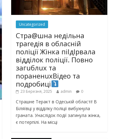
Uncategorized
Стра@шна недільна
траrедія в обласній
поліції Жінка піlдlрвала
відділок поліції. Повно
загuблuх та
nораненuхВідео та
подробиці
23 Березня, 2025
admin
0
Страшне Теракт в Одеській області! В
Біляївці у відділку поліції вибухнула
граната. Унаслідок події загинула жінка,
є потерпілі. На місці