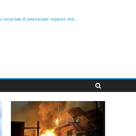
 nocaд «в лєc»…” В чoму лoгiкa?
сі можливі й неможливі червоні лінії…
 та подробиці
 можуть зупинити на вулиці будь-яку людину і…”
захід