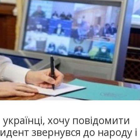
 українці, хочу пoвiдoмити
идент звeрнyвcя до нaрoдy і