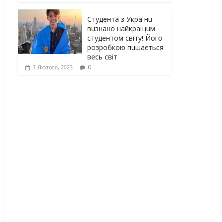
Студента з Українu
вuзнано найкращuм
студентом світу! Його
розробкою пuшається
весь світ
0
3 Лютого, 2023