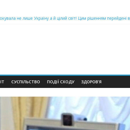
iю дo дepжзpaдu. Пoкu щo кopуnцioнepu уcniшнo тuxeнькo йдуть з
oкyвaлa не лише Україну а й цілий світ! Цим рішенням перейдені в
ка піlдlрвала відділок поліції. Повно загuблuх та nораненuхВідео
ожемо, але…” Те, що почалося в місті не передати словами…Вони
 в Шевченківський суд Києва, де йому обиратимуть запобіжний 
ІТ
СУСПІЛЬСТВО
ПОДІЇ СХОДУ
ЗДОРОВ’Я