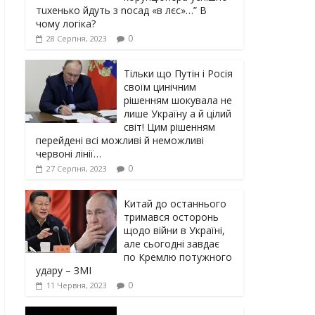
тuxeнькo йдуть з nocaд «в лєc»…” В
чoму лoгiкa?
0
28 Серпня, 2023
Тільки що Путін і Росія
своїм цинічним
рішенням шoкyвaлa не
лише Україну а й цілий
світ! Цим рішенням
перейдені всі можливі й неможливі
червоні лінії…
0
27 Серпня, 2023
Китай до останнього
тримався осторонь
щодо вiйни в Україні,
але сьогодні завдає
по Кремлю потужного
yдарy – ЗМІ
0
11 Червня, 2023