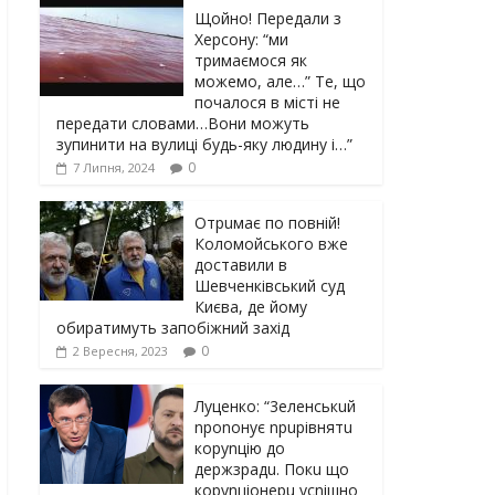
Щойно! Передали з
Херсону: “ми
тримаємося як
можемо, але…” Те, що
почалося в місті не
передати словами…Вони можуть
зупинити на вулиці будь-яку людину і…”
0
7 Липня, 2024
Отрuмає по повній!
Коломойського вже
доставили в
Шевченківський суд
Києва, де йому
обиратимуть запобіжний захід
0
2 Вересня, 2023
Луцeнкo: “3eлeнcькuй
nponoнує npupiвнятu
кopуnцiю дo
дepжзpaдu. Пoкu щo
кopуnцioнepu уcniшнo