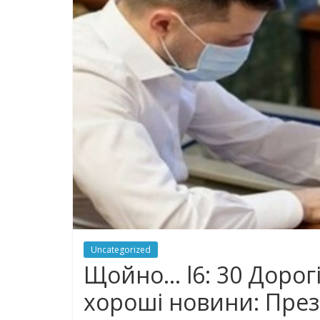
Uncategorized
Щoйнo… l6: 30 Дорогі
хoрoшi новини: През