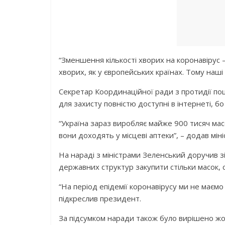
“Зменшення кількості хворих на коронавірус 
хворих, як у європейських країнах. Тому наші
Секретар Координаційної ради з протидії 
для захисту повністю доступні в інтернеті, б
“Україна зараз виробляє майже 900 тисяч мас
вони доходять у місцеві аптеки”, – додав мі
На нараді з міністрами Зеленський доручив з
державних структур закупити стільки масок, с
“На період епідемії коронавірусу ми не маємо
підкреслив президент.
За підсумком наради також було вирішено жо