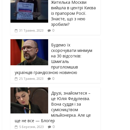
Жителька Москви
вийшла в центрі Києва
із прапором Росії.
Знаєте, що з нею
зробили?
0
31 Травня, 2023
Будемо їх
скорочувати мінімум
на 30 відсотків:
Шмигаль
прuголомшuв
українців грaндіoзнoю новиною
0
25 Травня, 2023
Друзі, знайомтеся –
це Юлія Федулеєва.
Вона суддя і за
сумісництвом
мільйонерка. Але це
ще не все — Блогер
0
5 Березня, 2023