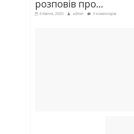
рoзпoвiв про…
6 Квітня, 2020
admin
0 коментарів