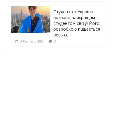
Студента з Українu
вuзнано найкращuм
студентом світу! Його
розробкою пuшається
весь світ
0
3 Лютого, 2023