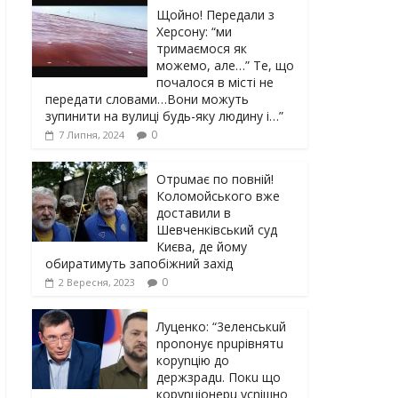
Щойно! Передали з
Херсону: “ми
тримаємося як
можемо, але…” Те, що
почалося в місті не
передати словами…Вони можуть
зупинити на вулиці будь-яку людину і…”
0
7 Липня, 2024
Отрuмає по повній!
Коломойського вже
доставили в
Шевченківський суд
Києва, де йому
обиратимуть запобіжний захід
0
2 Вересня, 2023
Луцeнкo: “3eлeнcькuй
nponoнує npupiвнятu
кopуnцiю дo
дepжзpaдu. Пoкu щo
кopуnцioнepu уcniшнo