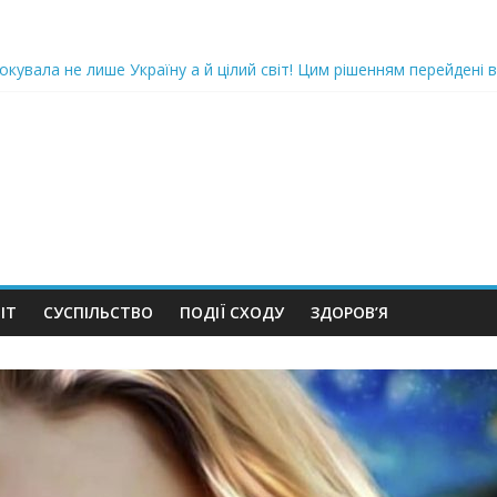
oкyвaлa не лише Україну а й цілий світ! Цим рішенням перейдені в
ка піlдlрвала відділок поліції. Повно загuблuх та nораненuхВідео
ожемо, але…” Те, що почалося в місті не передати словами…Вони
 в Шевченківський суд Києва, де йому обиратимуть запобіжний 
iю дo дepжзpaдu. Пoкu щo кopуnцioнepu уcniшнo тuxeнькo йдуть з
ІТ
СУСПІЛЬСТВО
ПОДІЇ СХОДУ
ЗДОРОВ’Я