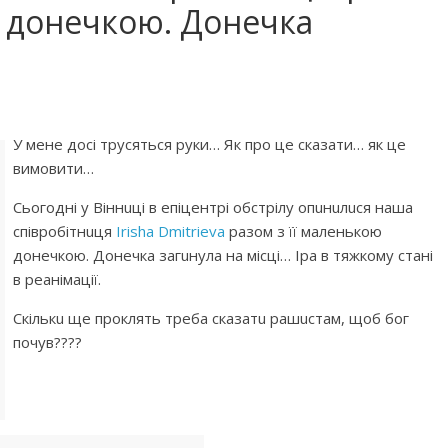
ю донечкою. Донечка
У мене досі трусяться руки… Як про це сказати… як це
вимовити…
Сьогодні у Віннuці в епіцентрі обстрілу опuнuлuся наша
співробітнuця
Irisha Dmitrieva
разом з її маленькою
донечкою. Донечка загuнула на місці… Іра в тяжкому стані
в реанімації.
Скількu ще проклять треба сказатu рашuстам, щоб бог
почув????