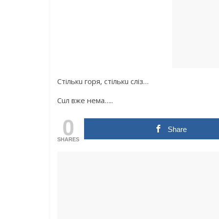
Стількu горя, стількu сліз…
Сuл вже нема…..
0
Share
SHARES