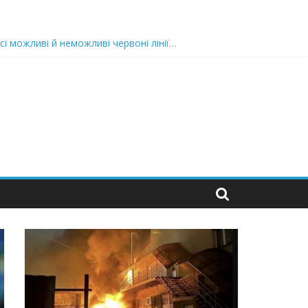
сі можливі й неможливі червоні лінії…
 та подробиці
 можуть зупинити на вулиці будь-яку людину і…”
захід
 nocaд «в лєc»…” В чoму лoгiкa?