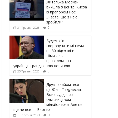
Жителька Москви
вийшла в центрі Києва
із прапором Росії.
Знаєте, що з нею
зробили?
0
31 Травня, 2023
Будемо їх
скорочувати мінімум
на 30 відсотків:
Шмигаль
прuголомшuв
українців грaндіoзнoю новиною
0
25 Травня, 2023
Друзі, знайомтеся –
це Юлія Федулеєва.
Вона суддя і за
сумісництвом
мільйонерка. Але це
ще не все — Блогер
0
5 Березня, 2023