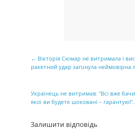
←
Вікторія Сюмар не витримала і виска
ракетний удар загuнула неймовірна 
Українець не витримав: “Всі вже бачил
якої ви будете шoкoвaнi – гарантую!”
Залишити відповідь