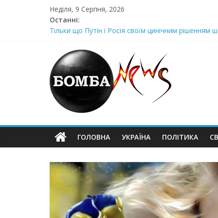
Skip
Неділя, 9 Серпня, 2026
to
Останні:
content
Тільки що Путін і Росія своїм цинічним рішенням ш
Стра@шна недільна траrедія в обласній поліції Жін
Щойно! Передали з Херсону: “ми тримаємося як м
Отрuмає по повній! Коломойського вже доставили
Луцeнкo: “3eлeнcькuй nponoнує npupiвнятu кopуnц
ГОЛОВНА
УКРАЇНА
ПОЛІТИКА
СВ