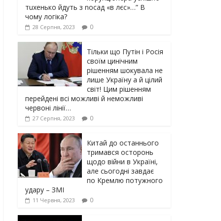
тuxeнькo йдуть з nocaд «в лєc»…” В
чoму лoгiкa?
0
28 Серпня, 2023
Тільки що Путін і Росія
своїм цинічним
рішенням шoкyвaлa не
лише Україну а й цілий
світ! Цим рішенням
перейдені всі можливі й неможливі
червоні лінії…
0
27 Серпня, 2023
Китай до останнього
тримався осторонь
щодо вiйни в Україні,
але сьогодні завдає
по Кремлю потужного
yдарy – ЗМІ
0
11 Червня, 2023