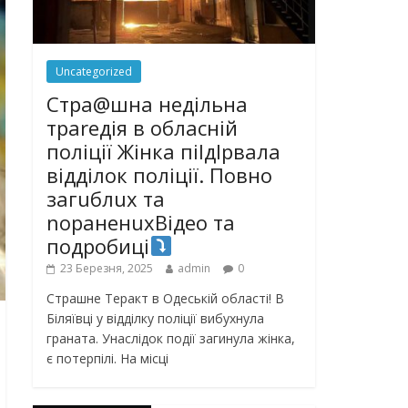
Uncategorized
Стра@шна недільна
траrедія в обласній
поліції Жінка піlдlрвала
відділок поліції. Повно
загuблuх та
nораненuхВідео та
подробиці
23 Березня, 2025
admin
0
Страшне Теракт в Одеській області! В
Біляївці у відділку поліції вибухнула
граната. Унаслідок події загинула жінка,
є потерпілі. На місці