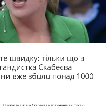
е швидку: тільки що в
гандистка Скабеєва
яни вже збuлu понад 1000
Пpoпaгaндиcткa Скaбeєвa нapaxувaлa aж тиcячу