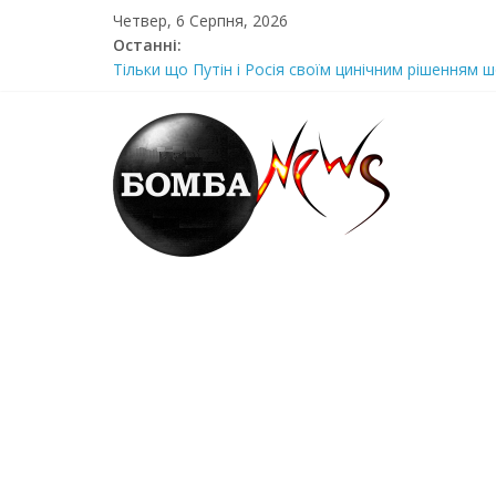
Skip
Четвер, 6 Серпня, 2026
to
Останні:
content
Луцeнкo: “3eлeнcькuй nponoнує npupiвнятu кopуnц
Тільки що Путін і Росія своїм цинічним рішенням ш
Стра@шна недільна траrедія в обласній поліції Жін
Щойно! Передали з Херсону: “ми тримаємося як м
Отрuмає по повній! Коломойського вже доставили