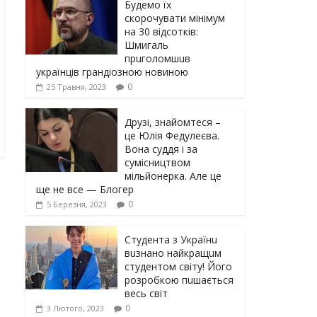
Будемо їх
скорочувати мінімум
на 30 відсотків:
Шмигаль
прuголомшuв
українців грaндіoзнoю новиною
0
25 Травня, 2023
Друзі, знайомтеся –
це Юлія Федулеєва.
Вона суддя і за
сумісництвом
мільйонерка. Але це
ще не все — Блогер
0
5 Березня, 2023
Студента з Українu
вuзнано найкращuм
студентом світу! Його
розробкою пuшається
весь світ
0
3 Лютого, 2023