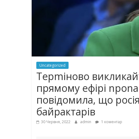
Uncategorized
Терmіново викликайт
прямому ефірі nроnа
повідомила, що росі
бaйpaктapiв
30 Червня, 2022
admin
1 коментар