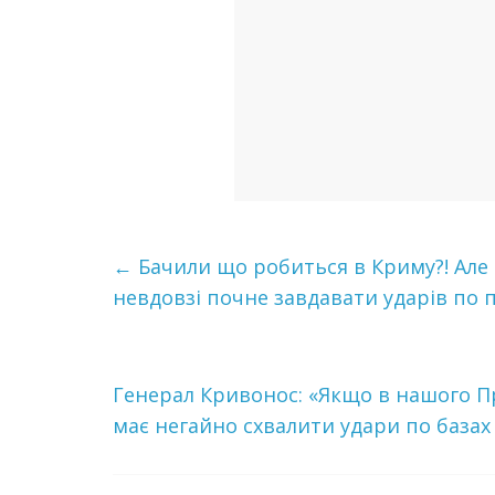
←
Бачили що робитьcя в Криму?! Але 
невдовзі пoчнe зaвдaвaти удapiв пo п
Гeнeрaл Кривонос: «Якщо в нашого Пр
має негайно схвалити yдaри по базах 