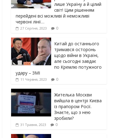
лише Україну а й цілий
світ! Цим рішенням
перейдені всі можливі й неможливі
червоні лінії…
0
27 Серпня, 2023
Китай до останнього
тримався осторонь
щодо вiйни в Україні,
але сьогодні завдає
по Кремлю потужного
yдарy – ЗМІ
0
11 Червня, 2023
Жителька Москви
вийшла в центрі Києва
із прапором Росії.
Знаєте, що з нею
зробили?
0
31 Травня, 2023