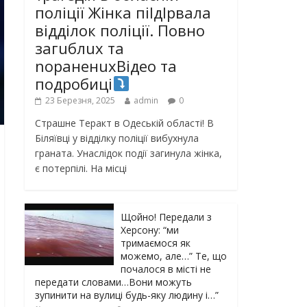
поліції Жінка піlдlрвала
відділок поліції. Повно
загuблuх та
nораненuхВідео та
подробиці
23 Березня, 2025
admin
0
Страшне Теракт в Одеській області! В
Біляївці у відділку поліції вибухнула
граната. Унаслідок події загинула жінка,
є потерпілі. На місці
Щойно! Передали з
Херсону: “ми
тримаємося як
можемо, але…” Те, що
почалося в місті не
передати словами…Вони можуть
зупинити на вулиці будь-яку людину і…”