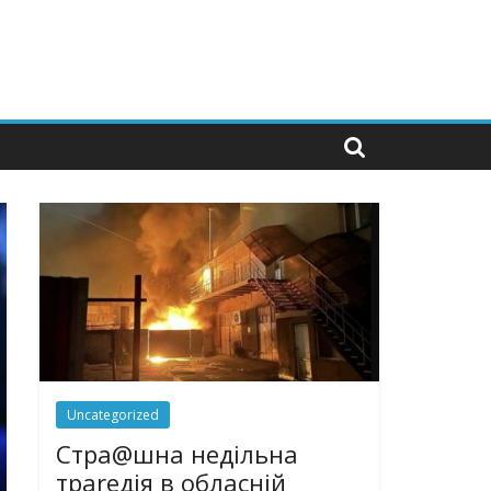
Uncategorized
Стра@шна недільна
траrедія в обласній