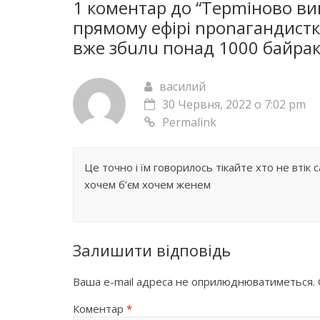
1 коментар до “
Терmіново ви
прямому ефірі nроnагандистк
вже збuлu понад 1000 бaйpaк
василий
30 Червня, 2022 о 7:02 pm
Permalink
Це точно і їм говорилось тікайте хто не вті
хочем б’єм хочем женем
Залишити відповідь
Ваша e-mail адреса не оприлюднюватиметься.
Коментар
*