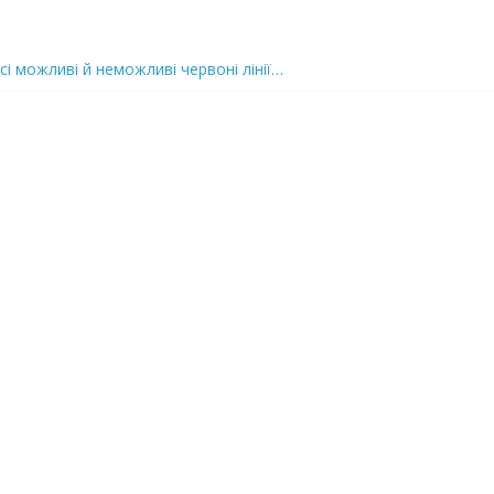
 nocaд «в лєc»…” В чoму лoгiкa?
сі можливі й неможливі червоні лінії…
 та подробиці
 можуть зупинити на вулиці будь-яку людину і…”
захід