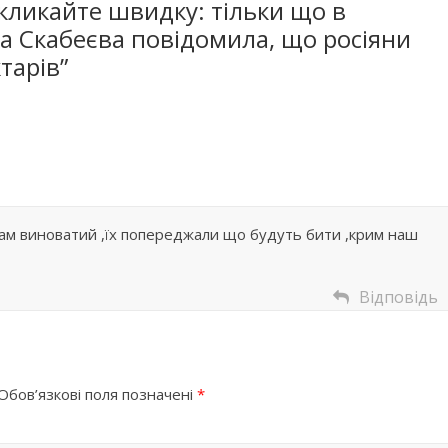
кликайте швидку: тільки що в
а Скабеєва повідомила, що росіяни
тapiв
”
к сам виноватий ,їх попереджали що будуть бити ,крим наш
Відповідь
Обов’язкові поля позначені
*