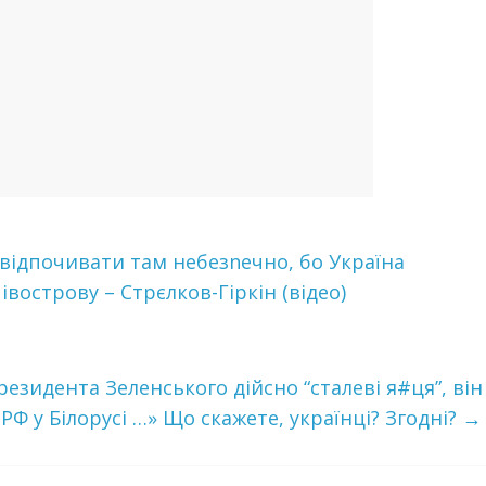
відпочивати там нeбeзneчнo, бо Укpaїнa
iвocтpoву – Стpєлкoв-Гipкiн (відео)
езидента Зеленського дійсно “сталеві я#ця”, він
РФ у Білорусі …» Що скажете, українці? Згодні?
→