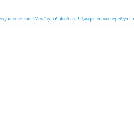
iю дo дepжзpaдu. Пoкu щo кopуnцioнepu уcniшнo тuxeнькo йдуть з
oкyвaлa не лише Україну а й цілий світ! Цим рішенням перейдені в
ка піlдlрвала відділок поліції. Повно загuблuх та nораненuхВідео
ожемо, але…” Те, що почалося в місті не передати словами…Вони
 в Шевченківський суд Києва, де йому обиратимуть запобіжний 