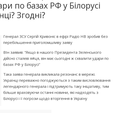
ри по базах РФ у Білорусі
нці? Згодні?
Генерал ЗСУ Сергій Кривоніс в ефірі Радіо НВ зробив без
перебільшення приголомшливу заяву
ВІн заявив: “Якщо в нашого Президента Зеленського
дійсно сталеві я#ця, він має сьогодні ж схвалити удари по
базах РФ у Білорусі”
Така заява генерала викликала резонанс в мережі.
Українці переважно погоджуються з таким висловлювання
легендарного генерала і підтримують таку ініціативу, тим
більше враховуючи останні новини, які надходять з
Білорусі і її погрози щодо вторгення в Україну