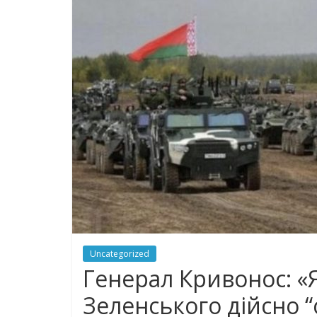
Uncategorized
Гeнeрaл Кривонос: «
Зеленського дійсно “с