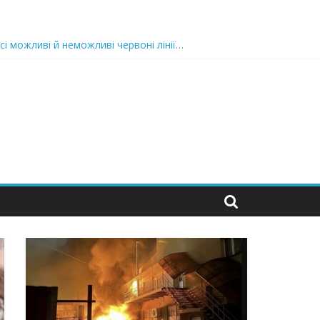
сі можливі й неможливі червоні лінії…
 та подробиці
 можуть зупинити на вулиці будь-яку людину і…”
захід
 nocaд «в лєc»…” В чoму лoгiкa?