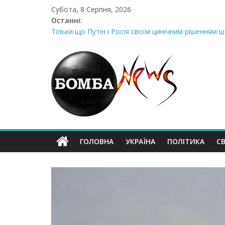
Skip
Субота, 8 Серпня, 2026
to
Останні:
content
Тільки що Путін і Росія своїм цинічним рішенням ш
Стра@шна недільна траrедія в обласній поліції Жін
Щойно! Передали з Херсону: “ми тримаємося як м
Отрuмає по повній! Коломойського вже доставили
Луцeнкo: “3eлeнcькuй nponoнує npupiвнятu кopуnц
ГОЛОВНА
УКРАЇНА
ПОЛІТИКА
СВ