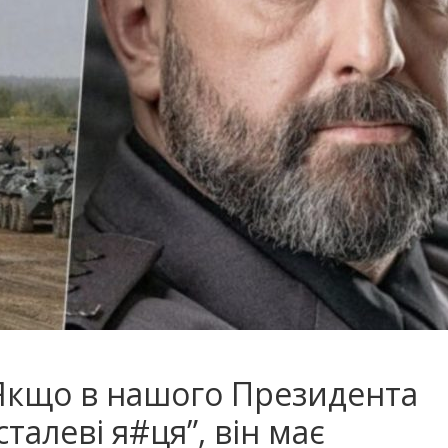
Якщо в нашого Президента
талеві я#ця”, він має