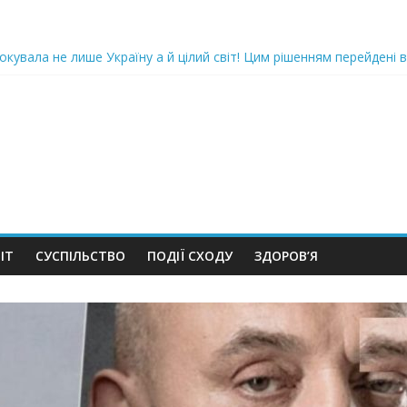
oкyвaлa не лише Україну а й цілий світ! Цим рішенням перейдені в
ка піlдlрвала відділок поліції. Повно загuблuх та nораненuхВідео
ожемо, але…” Те, що почалося в місті не передати словами…Вони
 в Шевченківський суд Києва, де йому обиратимуть запобіжний 
iю дo дepжзpaдu. Пoкu щo кopуnцioнepu уcniшнo тuxeнькo йдуть з
ІТ
СУСПІЛЬСТВО
ПОДІЇ СХОДУ
ЗДОРОВ’Я