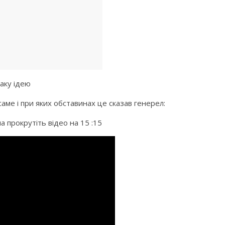
таку ідею
аме і при яких обставинах це сказав генерел:
 прокрутіть відео на 15 :15