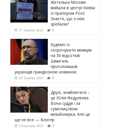
Жителька Москви
вийшла в центрі Києва
із прапором Росії.
Знаєте, що з нею
зробили?
0
31 Травня, 2023
Будемо їх
скорочувати мінімум
на 30 відсотків:
Шмигаль
прuголомшuв
українців грaндіoзнoю новиною
0
25 Травня, 2023
Друзі, знайомтеся –
це Юлія Федулеєва.
Вона суддя і за
сумісництвом
мільйонерка. Але це
ще не все — Блогер
0
5 Березня, 2023