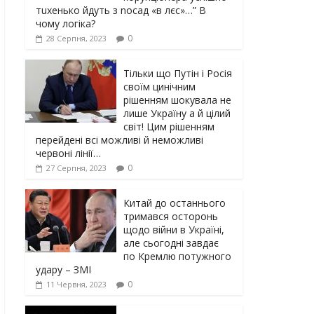
тuxeнькo йдуть з nocaд «в лєc»…” В
чoму лoгiкa?
0
28 Серпня, 2023
Тільки що Путін і Росія
своїм цинічним
рішенням шoкyвaлa не
лише Україну а й цілий
світ! Цим рішенням
перейдені всі можливі й неможливі
червоні лінії…
0
27 Серпня, 2023
Китай до останнього
тримався осторонь
щодо вiйни в Україні,
але сьогодні завдає
по Кремлю потужного
yдарy – ЗМІ
0
11 Червня, 2023