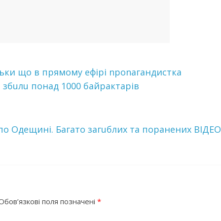
ьки що в прямому ефірі nроnагандистка
 збuлu понад 1000 бaйpaктapiв
по Одещині. Багато загuблих та поранених ВІДЕО
Обов’язкові поля позначені
*