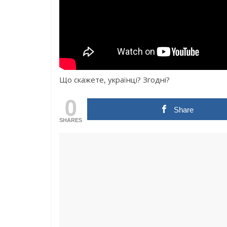
Що скажете, українці? Згодні?
0
Share
SHARES