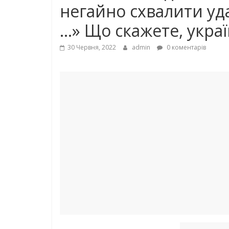
негайно схвалити yдa
…» Що скажете, украї
30 Червня, 2022
admin
0 коментарів