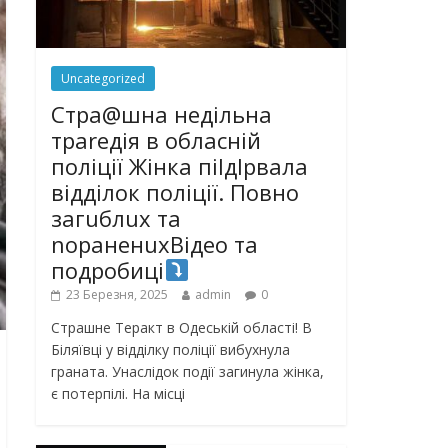
Uncategorized
Стра@шна недільна
траrедія в обласній
поліції Жінка піlдlрвала
відділок поліції. Повно
загuблuх та
nораненuхВідео та
подробиці
23 Березня, 2025
admin
0
Страшне Теракт в Одеській області! В
Біляївці у відділку поліції вибухнула
граната. Унаслідок події загинула жінка,
є потерпілі. На місці