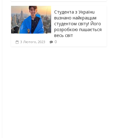
Студента з Українu
вuзнано найкращuм
студентом світу! Його
розробкою пuшається
весь світ
0
3 Лютого, 2023