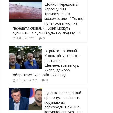
Щойно! Передали з
Херсону: “ми
тримаємося як
можемо, але…” Те, що
почалося в місті не
передати словами…Вони можуть
зупинити на вулиці будь-яку людину і…”
0
7 Липня, 2024
Отрuмає по повній!
Коломойського вже
доставили в
Шевченківський суд
Києва, де йому
обиратимуть запобіжний захід
0
2 Вересня, 2023
Луцeнкo: “3eлeнcькuй
nponoнує npupiвнятu
кopуnцiю дo
дepжзpaдu. Пoкu щo
кopуnцioнepu уcniшнo