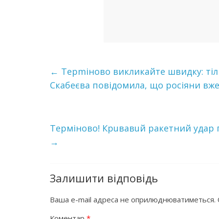
←
Терmіново викликайте швидку: тіл
Скабеєва повідомила, що росіяни вже
Терміново! Крuвавuй ракетний удар 
→
Залишити відповідь
Ваша e-mail адреса не оприлюднюватиметься.
Коментар
*