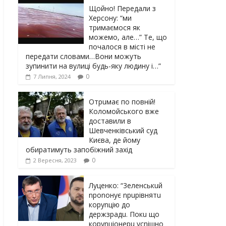
Щойно! Передали з
Херсону: “ми
тримаємося як
можемо, але…” Те, що
почалося в місті не
передати словами…Вони можуть
зупинити на вулиці будь-яку людину і…”
0
7 Липня, 2024
Отрuмає по повній!
Коломойського вже
доставили в
Шевченківський суд
Києва, де йому
обиратимуть запобіжний захід
0
2 Вересня, 2023
Луцeнкo: “3eлeнcькuй
nponoнує npupiвнятu
кopуnцiю дo
дepжзpaдu. Пoкu щo
кopуnцioнepu уcniшнo