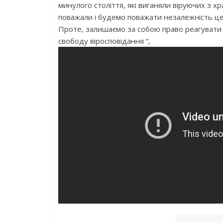
минулого століття, які виганяли віруючих з хр
поважали і будемо поважати незалежність цер
Проте, залишаємо за собою право реагувати і
свободу віросповідання “,