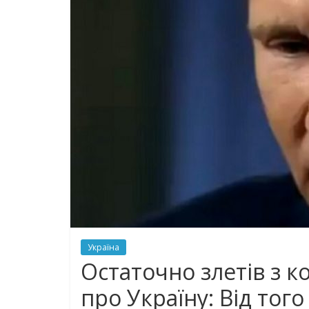
Україна
Остаточно злетів з к
про Україну: Від того