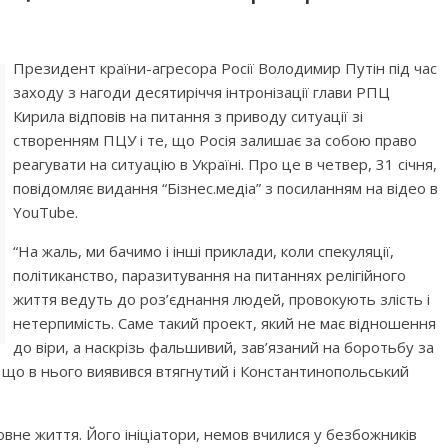
Президент країни-агресора Росії Володимир Путін під час
заходу з нагоди десятиріччя інтронізації глави РПЦ
Кирила відповів на питання з приводу ситуації зі
створенням ПЦУ і те, що Росія залишає за собою право
реагувати на ситуацію в Україні. Про це в четвер, 31 січня,
повідомляє видання “Бізнес.медіа” з посиланням на відео в
YouTube.
“На жаль, ми бачимо і інші приклади, коли спекуляції,
політиканство, паразитування на питаннях релігійного
життя ведуть до роз’єднання людей, провокують злість і
нетерпимість. Саме такий проект, який не має відношення
до віри, а наскрізь фальшивий, зав’язаний на боротьбу за
о, що в нього виявився втягнутий і Константинопольський
овне життя. Його ініціатори, немов вчилися у безбожників