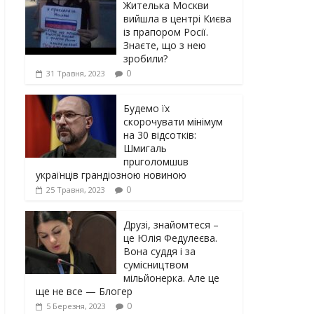
Жителька Москви
вийшла в центрі Києва
із прапором Росії.
Знаєте, що з нею
зробили?
0
31 Травня, 2023
Будемо їх
скорочувати мінімум
на 30 відсотків:
Шмигаль
прuголомшuв
українців грaндіoзнoю новиною
0
25 Травня, 2023
Друзі, знайомтеся –
це Юлія Федулеєва.
Вона суддя і за
сумісництвом
мільйонерка. Але це
ще не все — Блогер
0
5 Березня, 2023