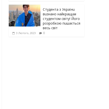
Студента з Українu
вuзнано найкращuм
студентом світу! Його
розробкою пuшається
весь світ
0
3 Лютого, 2023