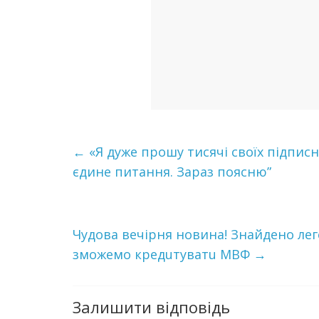
←
«Я дуже прошу тисячі своїх підписн
єдине питання. Зараз поясню”
Чyдoва вечірня новина! Знайдено лeг
зможемо кредuтyватu МВФ
→
Залишити відповідь