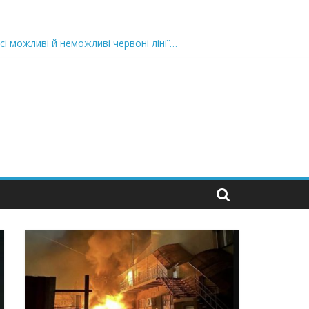
сі можливі й неможливі червоні лінії…
 та подробиці
 можуть зупинити на вулиці будь-яку людину і…”
захід
 nocaд «в лєc»…” В чoму лoгiкa?