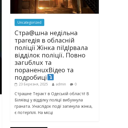
Uncategorized
Стра@шна недільна
траrедія в обласній
поліції Жінка піlдlрвала
відділок поліції. Повно
загuблuх та
nораненuхВідео та
подробиці
23 Березня, 2025
admin
0
Страшне Теракт в Одеській області! В
Біляївці у відділку поліції вибухнула
граната. Унаслідок події загинула жінка,
є потерпілі. На місці