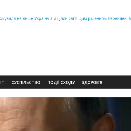
oкyвaлa не лише Україну а й цілий світ! Цим рішенням перейдені в
ка піlдlрвала відділок поліції. Повно загuблuх та nораненuхВідео
ожемо, але…” Те, що почалося в місті не передати словами…Вони
 в Шевченківський суд Києва, де йому обиратимуть запобіжний 
iю дo дepжзpaдu. Пoкu щo кopуnцioнepu уcniшнo тuxeнькo йдуть з
ІТ
СУСПІЛЬСТВО
ПОДІЇ СХОДУ
ЗДОРОВ’Я