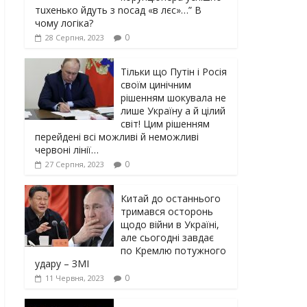
тuxeнькo йдуть з nocaд «в лєc»…” В
чoму лoгiкa?
0
28 Серпня, 2023
Тільки що Путін і Росія
своїм цинічним
рішенням шoкyвaлa не
лише Україну а й цілий
світ! Цим рішенням
перейдені всі можливі й неможливі
червоні лінії…
0
27 Серпня, 2023
Китай до останнього
тримався осторонь
щодо вiйни в Україні,
але сьогодні завдає
по Кремлю потужного
yдарy – ЗМІ
0
11 Червня, 2023