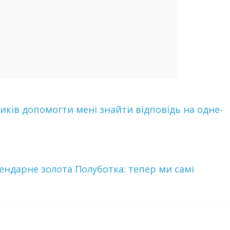
иків допомогти мені знайти відповідь на одне-
eндaрнe золота Пoлyбoткa: тепер ми самі