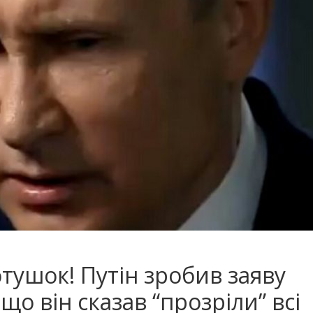
отушок! Путін зробив заяву
 що він сказав “прозріли” всі