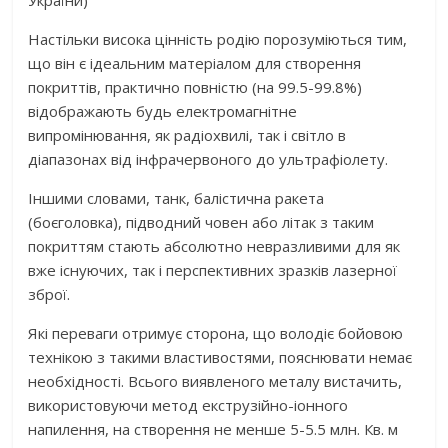
Настільки висока цінність родію порозуміються тим,
що він є ідеальним матеріалом для створення
покриттів, практично повністю (на 99.5-99.8%)
відображають будь електромагнітне
випромінювання, як радіохвилі, так і світло в
діапазонах від інфрачервоного до ультрафіолету.
Іншими словами, танк, балістична ракета
(боєголовка), підводний човен або літак з таким
покриттям стають абсолютно невразливими для як
вже існуючих, так і перспективних зразків лазерної
зброї.
Які переваги отримує сторона, що володіє бойовою
технікою з такими властивостями, пояснювати немає
необхідності. Всього виявленого металу вистачить,
використовуючи метод екструзійно-іонного
напилення, на створення не менше 5-5.5 млн. Кв. м