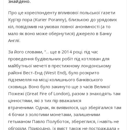
знайдено.
Про це кореспонденту впливової польської газети
Кур’єр пора (Kurier Poranny), близькою до урядових
кіл, повідомив на умовах повної анонімності (а то
мало як воно може обернутися) джерело в Банку
Англії.
За його словами, “… ще в 2014 році. під час
проведення будівельних робіт під котлован для
майбутньої мечеті в престижному лондонському
районі Вест-Енд (West End), було розкрито
підземелля на місці колишнього банківського
сховища. Воно було закинуто ще з часів Великої
Пожежі (Great Fire of London), разом з знаходять там
цінностями, які з тих пір вважалися
втраченими. Однак, як виявилося, що зберігалися там
4 бочки з золотими монетами, залишеними
гетьманом Павло Полуботок, збереглися, і навіть не
обгоріли. Природно, їх вміст також не постраждала »