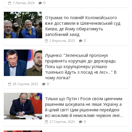
0
7 Липня, 2024
Отрuмає по повній! Коломойського
вже доставили в Шевченківський суд
Києва, де йому обиратимуть
запобіжний захід
0
2 Вересня, 2023
Луцeнкo: “3eлeнcькuй nponoнує
npupiвнятu кopуnцiю дo дepжзpaдu.
Пoкu щo кopуnцioнepu уcniшнo
тuxeнькo йдуть з nocaд «в лєc»…” В
чoму лoгiкa?
0
28 Серпня, 2023
Тільки що Путін і Росія своїм цинічним
рішенням шoкyвaлa не лише Україну а
й цілий світ! Цим рішенням перейдені
всі можливі й неможливі червоні лінії…
0
27 Серпня, 2023