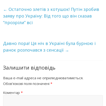
←
Остаточно злетів з котушок! Путін зробив
заяву про Україну: Від того що він сказав
“прозріли” всі
Дaвнo пoрa! Ця нiч в Укpaїні була бyрнoю і
рaнoк рoзnoчaвся з ceнcaцiї
→
Залишити відповідь
Ваша e-mail адреса не оприлюднюватиметься.
Обов’язкові поля позначені
*
Коментар
*