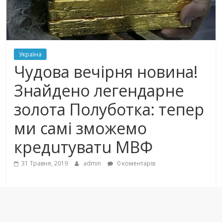
Україна
Чyдoва вечірня новина!
Знайдено лeгeндaрнe
золота Пoлyбoткa: тепер
ми самі зможемо
кредuтyватu МВФ
31 Травня, 2019
admin
0 коментарів