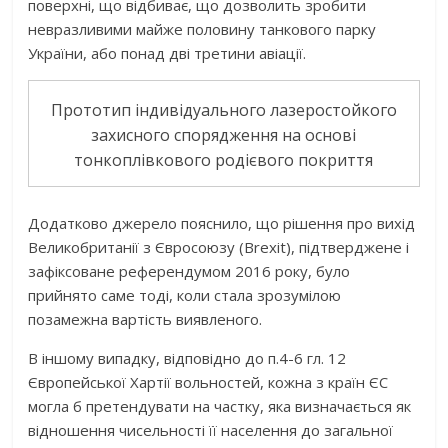
поверхні, що відбиває, що дозволить зробити
невразливими майже половину танкового парку
України, або понад дві третини авіації.
Прототип індивідуального лазеростойкого
захисного спорядження на основі
тонкоплівкового родієвого покриття
Додатково джерело пояснило, що рішення про вихід
Великобританії з Євросоюзу (Brexit), підтверджене і
зафіксоване референдумом 2016 року, було
прийнято саме тоді, коли стала зрозумілою
позамежна вартість виявленого.
В іншому випадку, відповідно до п.4-6 гл. 12
Європейської Хартії вольностей, кожна з країн ЄС
могла б претендувати на частку, яка визначається як
відношення чисельності її населення до загальної