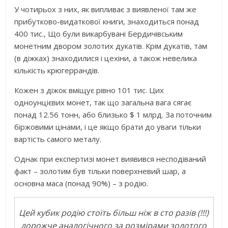
У чотирьох з них, як випливає з виявленої там же
прибутково-видаткової книги, знаходиться понад
400 тис., Що були викарбувані Бердичівським
монетним двором золотих дукатів. Крім дукатів, там
(в діжках) знаходилися і цехіни, а також невелика
кількість крюгеррандів.
Кожен з діжок вміщує рівно 101 тис. Цих
одноунцієвих монет, так що загальна вага сягає
понад 12.56 тонн, або близько $ 1 млрд. За поточним
біржовими цінами, і це якщо брати до уваги тільки
вартість самого металу.
Однак при експертизі монет виявився несподіваний
факт – золотим був тільки поверхневий шар, а
основна маса (понад 90%) – з родію.
Цей кубик родію стоїть більш ніж в сто разів (!!!)
дорожче аналогічного за розмірами золотого