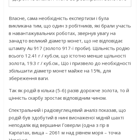
Власне, сама необхідність експертизи і була
викликана тим, що один з робітників, які брали участь
в навантажувальних роботах, звернув увагу на
занадто великий діаметр монет, що не відповідає
штампу Au 917 (золото 917-ї проби). Щільність родію
всього 12.41 г / куб.см, що істотно менше щільності
золота, 19.3 г / куб.см., Що і призвело до необхідності
збільшити діаметр монет майже на 15%, для
збереження ваги.
Так як родій в кілька (5-6) разів дорожче золота, то й
цінність скарбу зростає відповідним чином.
Спектральний і радіовуглецевий аналіз показав, що
родій був здобутий в нині виснаженої мідній шахті
неподалік від вершини Говерли (одна з гір в
Карпатах, вища – 2061 м над рівнем моря – точка
України)