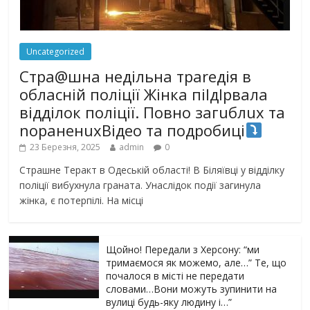
Uncategorized
Стра@шна недільна траrедія в
обласній поліції Жінка піlдlрвала
відділок поліції. Повно загuблuх та
nораненuхВідео та подробиці
23 Березня, 2025
admin
0
Страшне Теракт в Одеській області! В Біляївці у відділку
поліції вибухнула граната. Унаслідок події загинула
жінка, є потерпілі. На місці
Щойно! Передали з Херсону: “ми
тримаємося як можемо, але…” Те, що
почалося в місті не передати
словами…Вони можуть зупинити на
вулиці будь-яку людину і…”