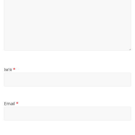
Ім'я
*
Email
*