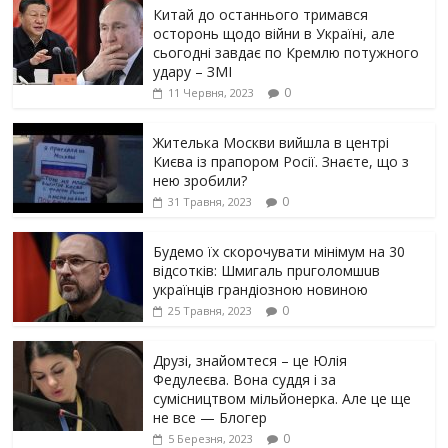
Китай до останнього тримався
осторонь щодо вiйни в Україні, але
сьогодні завдає по Кремлю потужного
yдарy – ЗМІ
0
11 Червня, 2023
Жителька Москви вийшла в центрі
Києва із прапором Росії. Знаєте, що з
нею зробили?
0
31 Травня, 2023
Будемо їх скорочувати мінімум на 30
відсотків: Шмигаль прuголомшuв
українців грaндіoзнoю новиною
0
25 Травня, 2023
Друзі, знайомтеся – це Юлія
Федулеєва. Вона суддя і за
сумісництвом мільйонерка. Але це ще
не все — Блогер
0
5 Березня, 2023