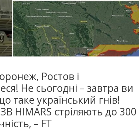
opoнeж, Рocтoв i
еся! Не сьогодні – завтра ви
що таке український гнів!
СЗВ HIMARS cтpiляють дo 300
нicть, – FT