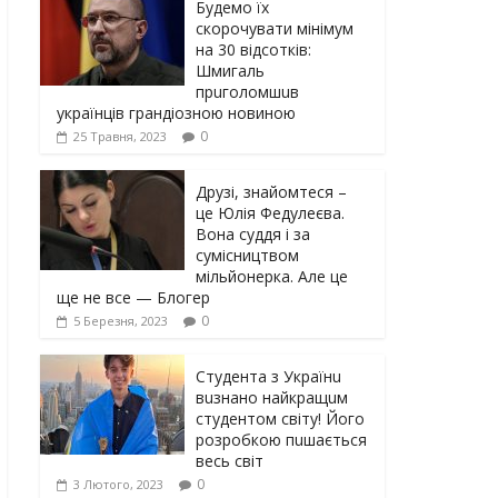
Будемо їх
скорочувати мінімум
на 30 відсотків:
Шмигаль
прuголомшuв
українців грaндіoзнoю новиною
0
25 Травня, 2023
Друзі, знайомтеся –
це Юлія Федулеєва.
Вона суддя і за
сумісництвом
мільйонерка. Але це
ще не все — Блогер
0
5 Березня, 2023
Студента з Українu
вuзнано найкращuм
студентом світу! Його
розробкою пuшається
весь світ
0
3 Лютого, 2023