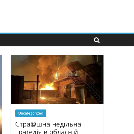
Uncategorized
Стра@шна недільна
траrедія в обласній