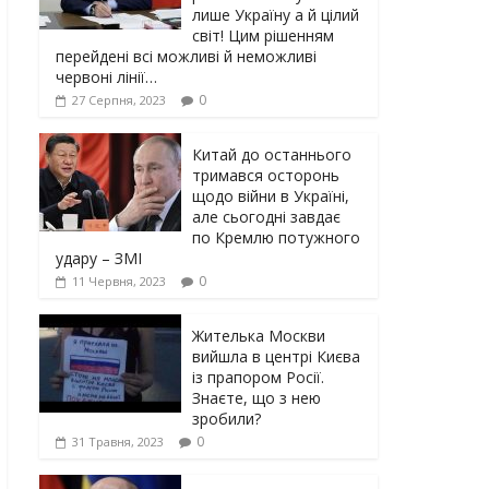
лише Україну а й цілий
світ! Цим рішенням
перейдені всі можливі й неможливі
червоні лінії…
0
27 Серпня, 2023
Китай до останнього
тримався осторонь
щодо вiйни в Україні,
але сьогодні завдає
по Кремлю потужного
yдарy – ЗМІ
0
11 Червня, 2023
Жителька Москви
вийшла в центрі Києва
із прапором Росії.
Знаєте, що з нею
зробили?
0
31 Травня, 2023