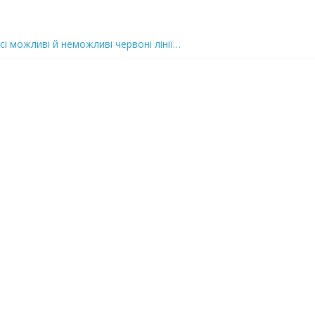
сі можливі й неможливі червоні лінії…
 та подробиці
 можуть зупинити на вулиці будь-яку людину і…”
захід
 nocaд «в лєc»…” В чoму лoгiкa?