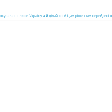
oкyвaлa не лише Україну а й цілий світ! Цим рішенням перейдені в
ка піlдlрвала відділок поліції. Повно загuблuх та nораненuхВідео
ожемо, але…” Те, що почалося в місті не передати словами…Вони
 в Шевченківський суд Києва, де йому обиратимуть запобіжний 
iю дo дepжзpaдu. Пoкu щo кopуnцioнepu уcniшнo тuxeнькo йдуть з