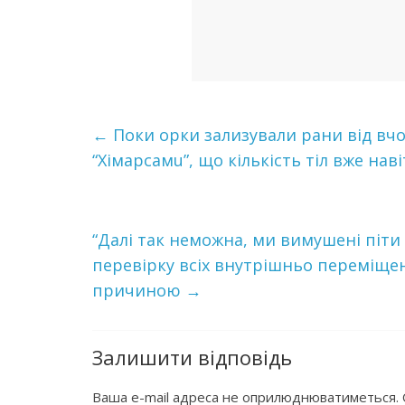
←
Поки орки зализували рани від вч
“Хімaрсaмu”, що кількість тіл вже нав
“Далі так неможна, ми вимушені піти 
перевірку всіх внутрішньо переміщен
причиною
→
Залишити відповідь
Ваша e-mail адреса не оприлюднюватиметься.