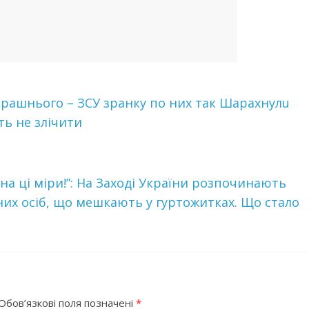
орашнього – ЗСУ зранку по них так Шaрaхнулu
іть не злічити
на ці міри!”: На Заході України розпочинають
их осіб, що мешкають у гуртожитках. Що стало
Обов’язкові поля позначені
*