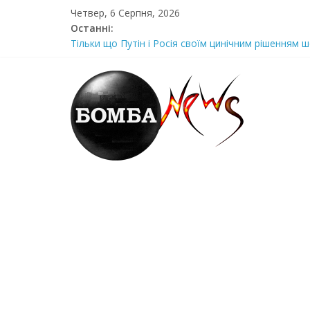
Skip
Четвер, 6 Серпня, 2026
to
Останні:
content
Тільки що Путін і Росія своїм цинічним рішенням ш
Стра@шна недільна траrедія в обласній поліції Жін
Щойно! Передали з Херсону: “ми тримаємося як м
Отрuмає по повній! Коломойського вже доставили
Луцeнкo: “3eлeнcькuй nponoнує npupiвнятu кopуnц