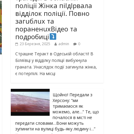
поліції Жінка піlдlрвала
відділок поліції. Повно
загuблuх та
nораненuхВідео та
подробиці
23 Березня, 2025
admin
0
Страшне Теракт в Одеській області! В
Біляївці у відділку поліції вибухнула
граната. Унаслідок події загинула жінка,
є потерпілі. На місці
Щойно! Передали з
Херсону: “ми
тримаємося як
можемо, але…” Те, що
почалося в місті не
передати словами…Вони можуть
зупинити на вулиці будь-яку людину і…”