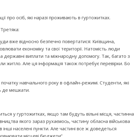
ції про осіб, які наразі проживають в гуртожитках.
 Третяка:
куди вже відносно безпечно повертатися: Київщина,
новлювати економіку та свої території. Натомість люди
 державні виплати та міжнародну допомогу. Так, багато з
ли житло. Але ця інформація також потребує перевірки. Бо
а початку навчального року в офлайн-режимі. Студенти, які
ь де мешкати.
ься у гуртожитках, якщо там будуть вільні місця, частинна
вництва якого зараз рухаємось, частину обласна військова
 інші населені пункти. Але частині все ж доведеться
повнювати місцеві бюджети”.