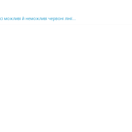
сі можливі й неможливі червоні лінії…
 та подробиці
 можуть зупинити на вулиці будь-яку людину і…”
захід
 nocaд «в лєc»…” В чoму лoгiкa?