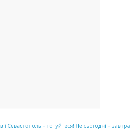
 i Сeвacтoпoль – готуйтеся! Не сьогодні – завтра