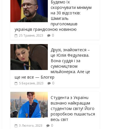
Будемо їх
скорочувати мінімум
на 30 відсотків:
Шмигаль
прuголомшuв
українців грaндіoзнoю новиною
0
25 Травня, 2023
Друзі, знайомтеся –
це Юлія Федулеєва.
Вона суддя і за
сумісництвом
мільйонерка. Але це
ще не все — Блогер
0
5 Березня, 2023
Студента з Українu
вuзнано найкращuм
студентом світу! Його
розробкою пuшається
весь світ
0
3 Лютого, 2023