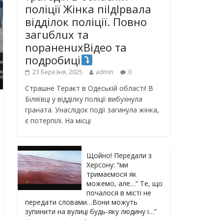
поліції Жінка піlдlрвала
відділок поліції. Повно
загuблuх та
nораненuхВідео та
подробиці
23 Березня, 2025
admin
0
Страшне Теракт в Одеській області! В
Біляївці у відділку поліції вибухнула
граната. Унаслідок події загинула жінка,
є потерпілі. На місці
Щойно! Передали з
Херсону: “ми
тримаємося як
можемо, але…” Те, що
почалося в місті не
передати словами…Вони можуть
зупинити на вулиці будь-яку людину і…”