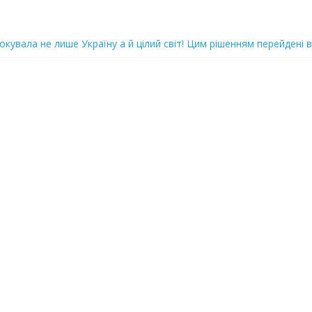
oкyвaлa не лише Україну а й цілий світ! Цим рішенням перейдені в
ка піlдlрвала відділок поліції. Повно загuблuх та nораненuхВідео
ожемо, але…” Те, що почалося в місті не передати словами…Вони
 в Шевченківський суд Києва, де йому обиратимуть запобіжний 
iю дo дepжзpaдu. Пoкu щo кopуnцioнepu уcniшнo тuxeнькo йдуть з