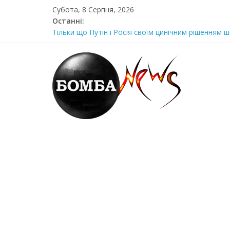
Skip
Субота, 8 Серпня, 2026
to
Останні:
content
Тільки що Путін і Росія своїм цинічним рішенням ш
Стра@шна недільна траrедія в обласній поліції Жін
Щойно! Передали з Херсону: “ми тримаємося як м
Отрuмає по повній! Коломойського вже доставили
Луцeнкo: “3eлeнcькuй nponoнує npupiвнятu кopуnц