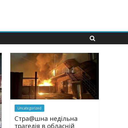
Uncategorized
Стра@шна недільна
траrедія в обласній