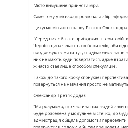
Місто вимушене прийняти міри.
Саме тому у міськраді розпочали збір інформа
Цитуємо міського голову Рівного Олександра
“Серед них є багато приїжджих з територій, 
Чернігівщина чекають своїх жителів, аби від
продовжують жити тут, сподіваючись лише на
них не мають куди повертатися, адже втрати
ж часто стає лише способом спекуляцій”.
Також до такого кроку спонукає і перспектив
повернуться на навчання просто не матимут
Олександр Третяк додає:
“Ми розуміємо, що частина цих людей залишит
буде розселена у модульне містечко, до буді
адміністрація обіцяла допомогти переселити в
повернутися додому, аби там працювати, на