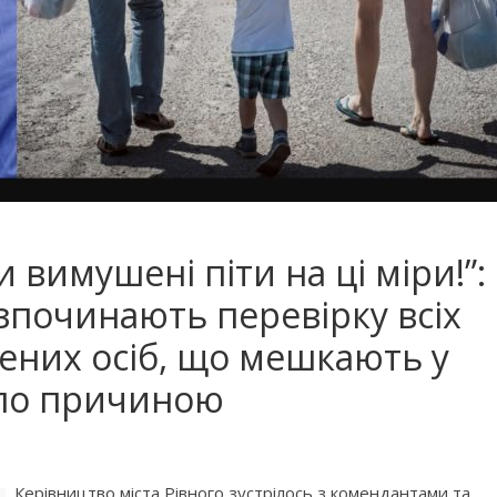
 вимушені піти на ці міри!”:
озпочинають перевірку всіх
ених осіб, що мешкають у
ало причиною
Керівництво міста Рівного зустрілось з комендантами та