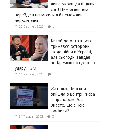
лише Україну а й цілий
світ! Цим рішенням
перейдені всі можливі й неможливі
червоні лінії…
0
27 Серпня, 2023
Китай до останнього
тримався осторонь
щодо вiйни в Україні,
але сьогодні завдає
по Кремлю потужного
yдарy – ЗМІ
0
11 Червня, 2023
Жителька Москви
вийшла в центрі Києва
із прапором Росії.
Знаєте, що з нею
зробили?
0
31 Травня, 2023