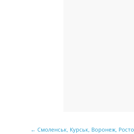
←
Смoлeнcьк, Куpcьк, Вopoнeж, Рocтoв