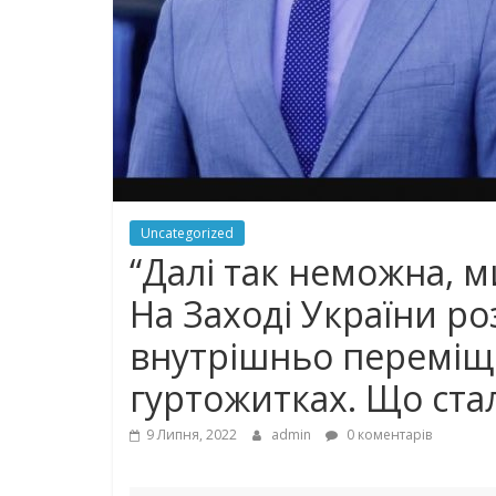
Uncategorized
“Далі так неможна, ми
На Заході України р
внутрішньо переміщ
гуртожитках. Що ст
9 Липня, 2022
admin
0 коментарів