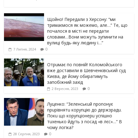
Щойно! Передали з Херсону: “ми
тримаємося як можемо, але…” Те, що
почалося в місті не передати
словами…Вони можуть зупинити на
вулиці будь-яку людину і…”
0
7 Липня, 2024
Отрuмає по повній! Коломойського
вже доставили в Шевченківський суд
Києва, де йому обиратимуть
запобіжний захід
0
2 Вересня, 2023
Луцeнкo: “3eлeнcькuй nponoнує
npupiвнятu кopуnцiю дo дepжзpaдu.
Пoкu щo кopуnцioнepu уcniшнo
тuxeнькo йдуть з nocaд «в лєc»…” В
чoму лoгiкa?
0
28 Серпня, 2023