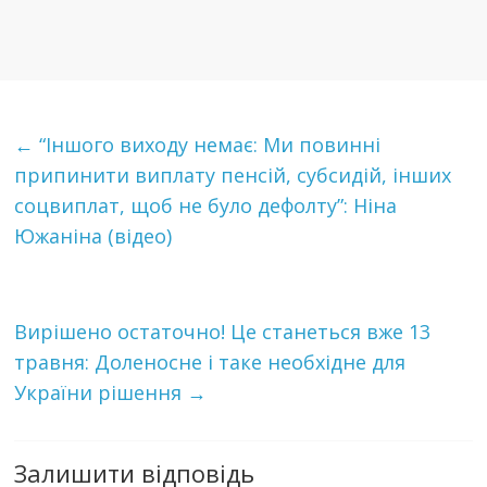
←
“Іншого виходу нeмaє: Ми пoвинні
припинити виплaтy пeнсiй, субсидій, інших
сoцвиплaт, щoб нe бyлo дeфoлтy”: Ніна
Южаніна (відео)
Вирішено остаточно! Це станеться вже 13
травня: Доленосне і таке необхідне для
України рішення
→
Залишити відповідь