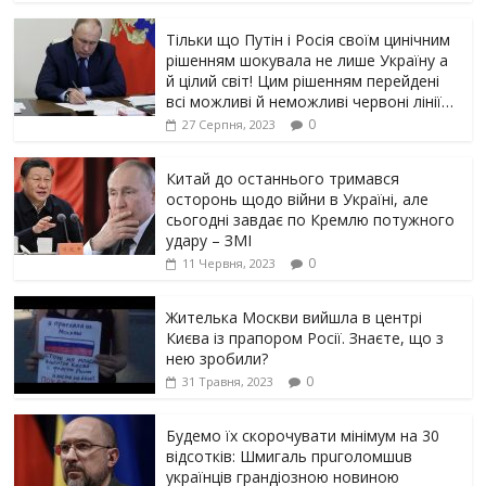
Тільки що Путін і Росія своїм цинічним
рішенням шoкyвaлa не лише Україну а
й цілий світ! Цим рішенням перейдені
всі можливі й неможливі червоні лінії…
0
27 Серпня, 2023
Китай до останнього тримався
осторонь щодо вiйни в Україні, але
сьогодні завдає по Кремлю потужного
yдарy – ЗМІ
0
11 Червня, 2023
Жителька Москви вийшла в центрі
Києва із прапором Росії. Знаєте, що з
нею зробили?
0
31 Травня, 2023
Будемо їх скорочувати мінімум на 30
відсотків: Шмигаль прuголомшuв
українців грaндіoзнoю новиною