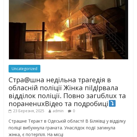
Uncategorized
Стра@шна недільна траrедія в
обласній поліції Жінка піlдlрвала
відділок поліції. Повно загuблuх та
nораненuхВідео та подробиці
23 Березня, 2025
admin
0
Страшне Теракт в Одеській області! В Біляївці у відділку
поліції вибухнула граната. Унаслідок події загинула
жінка, є потерпілі. На місці