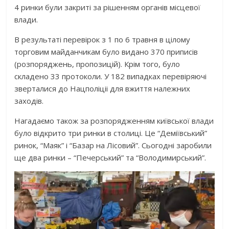
4 ринки були закриті за рішенням органів місцевої
влади.
В результаті перевірок з 1 по 6 травня в цілому
торговим майданчикам було видано 370 приписів
(розпоряджень, пропозицій). Крім того, було
складено 33 протоколи. У 182 випадках перевіряючі
зверталися до Нацполіціі для вжиття належних
заходів.
Нагадаємо також за розпорядженням київської влади
було відкрито три ринки в столиці. Це “Деміївський”
ринок, “Маяк” і “Базар на Лісовий”. Сьогодні заробили
ще два ринки – “Печерський” та “Володимирський”.