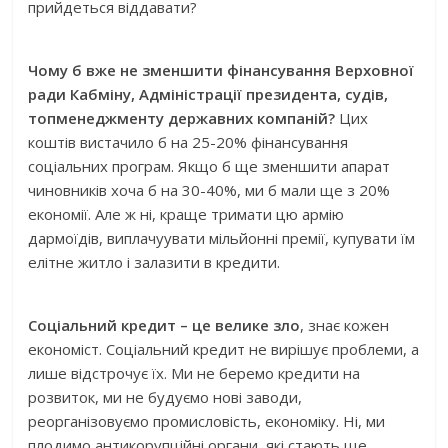
прийдеться віддавати?
Чому б вже не зменшити фінансування Верховної
ради Кабміну, Адміністрації президента, судів,
топменеджменту державних компаній?
Цих
коштів вистачило б на 25-20% фінансування
соціальних програм. Якщо б ще зменшити апарат
чиновників хоча б на 30-40%, ми б мали ще з 20%
економії. Але ж ні, краще тримати цю армію
дармоїдів, виплачуувати мільйонні премії, купувати їм
елітне житло і залазити в кредити.
Соціальний кредит – це велике зло
, знає кожен
економіст. Соціальний кредит не вирішує проблеми, а
лише відстрочує їх. Ми не беремо кредити на
розвиток, ми не будуємо нові заводи,
реорганізовуємо промисловість, економіку. Ні, ми
плодимо антикорупційні органи, які стають ще