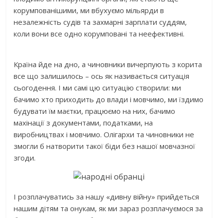
корумпованішими, ми вбухуємо мільярди в
незалежність судів та захмарні зарплати суддям,
коли вони все одно корумповані та неефективні.
Країна йде на дно, а чиновники вичерпують з корита
все що залишилось – ось як називається ситуація
сьогодення. І ми самі цю ситуацію створили: ми
бачимо хто приходить до влади і мовчимо, ми їздимо
будувати їм маєтки, працюємо на них, бачимо
махінації з документами, податками, на
виробництвах і мовчимо. Олігархи та чиновники не
змогли б натворити такої біди без нашої мовчазної
згоди.
І розплачуватись за нашу «дивну війну» прийдеться
нашим дітям та онукам, як ми зараз розплачуємося за