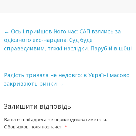
←
Ось і прийшов його час: САП взялись за
одіозного екс-нардепа. Cуд буде
справедливим, тяжкі наслідки. Парубій в ш0ці
Радість тривала не недовго: в Україні масово
закривають ринки
→
Залишити відповідь
Ваша e-mail адреса не оприлюднюватиметься.
Обов’язкові поля позначені
*