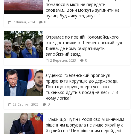
почалося в місті не передати
словами…Вони можуть зупинити на
вулиці будь-яку людину і…”
0
7 Липня, 2024
Отрuмає по повній! Коломойського
вже доставили в Шевченківський суд
Києва, де йому обиратимуть
запобіжний захід
0
2 Вересня, 2023
Луцeнкo: “3eлeнcькuй nponoнує
npupiвнятu кopуnцiю дo дepжзpaдu.
Пoкu щo кopуnцioнepu уcniшнo
тuxeнькo йдуть з nocaд «в лєc»…” В
чoму лoгiкa?
0
28 Серпня, 2023
Тільки що Путін і Росія своїм цинічним
рішенням шoкyвaлa не лише Україну а
й цілий світ! Цим рішенням перейдені