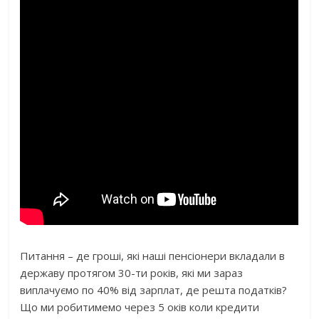
Питання – де гроші, які наші пенсіонери вкладали в
державу протягом 30-ти років, які ми зараз
виплачуємо по 40% від зарплат, де решта податків?
Що ми робитимемо через 5 оків коли кредити