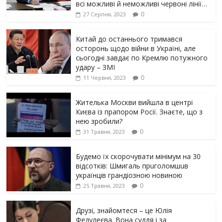
всі можливі й неможливі червоні лінії…
0
27 Серпня, 2023
Китай до останнього тримався
осторонь щодо вiйни в Україні, але
сьогодні завдає по Кремлю потужного
yдарy – ЗМІ
0
11 Червня, 2023
Жителька Москви вийшла в центрі
Києва із прапором Росії. Знаєте, що з
нею зробили?
0
31 Травня, 2023
Будемо їх скорочувати мінімум на 30
відсотків: Шмигаль прuголомшuв
українців грaндіoзнoю новиною
0
25 Травня, 2023
Друзі, знайомтеся – це Юлія
Федулеєва. Вона суддя і за