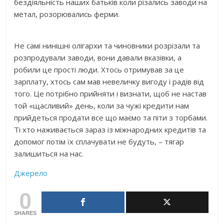
бездіяльність наших батьків коли різались заводи на
метал, розорювались ферми.
Не самі нинішні олігархи та чиновники розрізали та
розпродували заводи, вони давали вказівки, а
робили це прості люди. Хтось отримував за це
зарплату, хтось сам мав невеличку вигоду і радів від
того. Це потрібно прийняти і визнати, щоб не настав
той «щасливий» день, коли за чужі кредити нам
прийдеться продати все що маємо та піти з торбами.
Ті хто наживається зараз із міжнародних кредитів та
допомог потім їх сплачувати не будуть, – тягар
залишиться на нас.
Джерело
0
SHARES