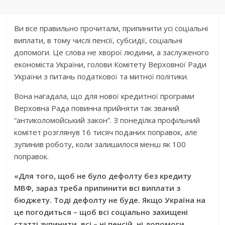
Ви все правильно прочитали, припинити усі соціальні
виплати, в тому числі пенсії, субсидії, соціальні
допомоги. Це слова не хворої людини, а заслуженого
економіста України, голови Комітету Верховної Ради
України з питань податкової та митної політики.
Вона нагадала, що для нової кредитної програми
Верховна Рада повинна прийняти так званий
“антиколомойський закон”. З понеділка профільний
комітет розглянув 16 тисяч поданих поправок, але
зупинив роботу, коли залишилося менш як 100
поправок.
«Для того, щоб не було дефолту без кредиту
МВФ, зараз треба припинити всі виплати з
бюджету. Тоді дефолту не буде. Якщо Україна на
це погодиться – щоб всі соціально захищені
статті зупинити, всі – ні пенсій, ні допомоги