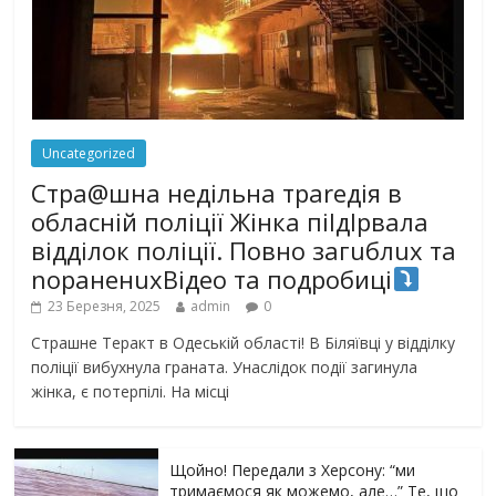
Uncategorized
Стра@шна недільна траrедія в
обласній поліції Жінка піlдlрвала
відділок поліції. Повно загuблuх та
nораненuхВідео та подробиці
23 Березня, 2025
admin
0
Страшне Теракт в Одеській області! В Біляївці у відділку
поліції вибухнула граната. Унаслідок події загинула
жінка, є потерпілі. На місці
Щойно! Передали з Херсону: “ми
тримаємося як можемо, але…” Те, що