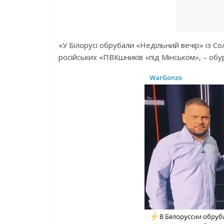
«У Білорусі обрубали «Недільний вечір» із 
російських «ПВКшників «під Мінськом», – об