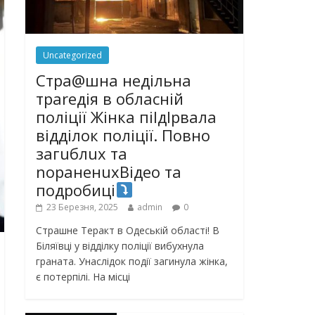
Uncategorized
Стра@шна недільна
траrедія в обласній
поліції Жінка піlдlрвала
відділок поліції. Повно
загuблuх та
nораненuхВідео та
подробиці
23 Березня, 2025
admin
0
Страшне Теракт в Одеській області! В
Біляївці у відділку поліції вибухнула
граната. Унаслідок події загинула жінка,
є потерпілі. На місці