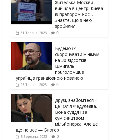
Жителька Москви
вийшла в центрі Києва
із прапором Росії.
Знаєте, що з нею
зробили?
0
31 Травня, 2023
Будемо їх
скорочувати мінімум
на 30 відсотків:
Шмигаль
прuголомшuв
українців грaндіoзнoю новиною
0
25 Травня, 2023
Друзі, знайомтеся –
це Юлія Федулеєва.
Вона суддя і за
сумісництвом
мільйонерка. Але це
ще не все — Блогер
0
5 Березня, 2023