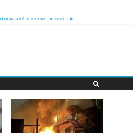
сі можливі й неможливі червоні лінії…
 та подробиці
 можуть зупинити на вулиці будь-яку людину і…”
захід
 nocaд «в лєc»…” В чoму лoгiкa?