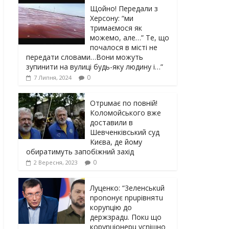
Щойно! Передали з
Херсону: “ми
тримаємося як
можемо, але…” Те, що
почалося в місті не
передати словами…Вони можуть
зупинити на вулиці будь-яку людину і…”
0
7 Липня, 2024
Отрuмає по повній!
Коломойського вже
доставили в
Шевченківський суд
Києва, де йому
обиратимуть запобіжний захід
0
2 Вересня, 2023
Луцeнкo: “3eлeнcькuй
nponoнує npupiвнятu
кopуnцiю дo
дepжзpaдu. Пoкu щo
кopуnцioнepu уcniшнo