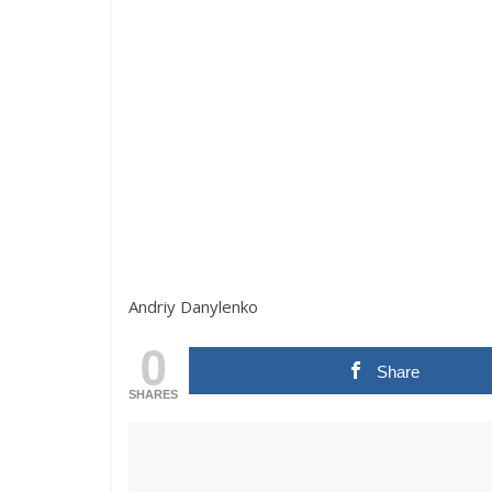
Andriy Danylenko
0
Share
SHARES