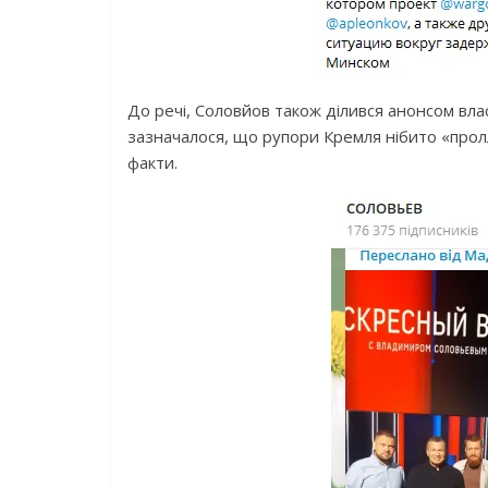
До речі, Соловйов також ділився анонсом вла
зазначалося, що рупори Кремля нібито «проллю
факти.