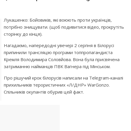
Лукашенко: Бойовиків, які воюють проти українців,
потрібно знищувати. (щоб подивитися відео, прокрутіть
сторінку до кінця).
Нагадаємо, напередодні увечері 2 серпня в Білорусі
припинили трансляцію програми топпропагандиста
Кремля Володимира Соловйова. Вона була присвячена
затриманню найманців ПВК Вагнера під Мінськом.
Про рішучий крок білорусів написали на Telegram-каналі
прихильників терористичних «Л/ДНР» WarGonzo.
Спільників окупантів обурив цей факт.