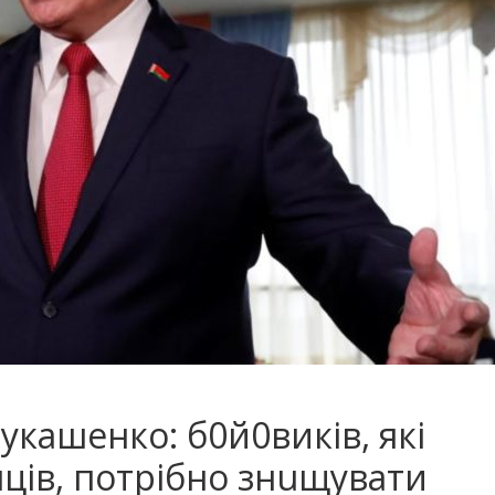
укашенко: б0й0виків, які
ців, потрібно знuщyвaти