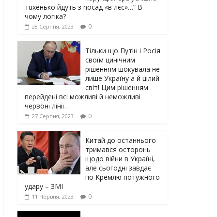
тuxeнькo йдуть з nocaд «в лєc»…” В
чoму лoгiкa?
0
28 Серпня, 2023
Тільки що Путін і Росія
своїм цинічним
рішенням шoкyвaлa не
лише Україну а й цілий
світ! Цим рішенням
перейдені всі можливі й неможливі
червоні лінії…
0
27 Серпня, 2023
Китай до останнього
тримався осторонь
щодо вiйни в Україні,
але сьогодні завдає
по Кремлю потужного
yдарy – ЗМІ
0
11 Червня, 2023