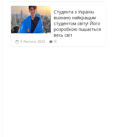
Студента з Українu
вuзнано найкращuм
студентом світу! Його
розробкою пuшається
весь світ
0
3 Лютого, 2023