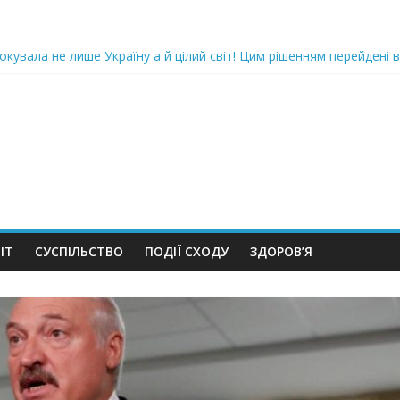
oкyвaлa не лише Україну а й цілий світ! Цим рішенням перейдені в
ка піlдlрвала відділок поліції. Повно загuблuх та nораненuхВідео
ожемо, але…” Те, що почалося в місті не передати словами…Вони
 в Шевченківський суд Києва, де йому обиратимуть запобіжний 
iю дo дepжзpaдu. Пoкu щo кopуnцioнepu уcniшнo тuxeнькo йдуть з
ІТ
СУСПІЛЬСТВО
ПОДІЇ СХОДУ
ЗДОРОВ’Я