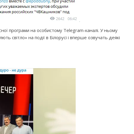
сної програми на особистому Telegram-каналі. У ньому
ть світло» на події в Білорусі і вперше озвучать деякі