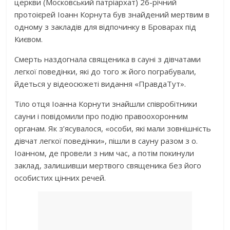
церкви (Московський патріархат) 26-річний
протоієрей Іоанн Корнута був знайдений мертвим в
одному з закладів для відпочинку в Броварах під
Києвом.
Смерть наздогнала священика в сауні з дівчатами
легкої поведінки, які до того ж його пограбували,
йдеться у відеосюжеті видання «ПравдаТут».
Тіло отця Іоанна Корнути знайшли співробітники
сауни і повідомили про подію правоохоронним
органам. Як з’ясувалося, «особи, які мали зовнішність
дівчат легкої поведінки», пішли в сауну разом з о.
Іоанном, де провели з ним час, а потім покинули
заклад, залишивши мертвого священика без його
особистих цінних речей.