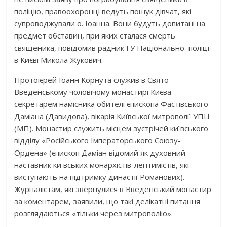
поліцію, правоохоронці ведуть пошук дівчат, які
супроводжували о. Іоанна. Вони будуть допитані на
предмет обставин, при яких сталася смерть
священика, повідомив радник ГУ Національної поліції
в Києві Микола Жукович.
Протоієрей Іоанн Корнута служив в Свято-
Введенському чоловічому монастирі Києва
секретарем намісника обителі єпископа Фастівського
Даміана (Давидова), вікарія Київської митрополії УПЦ
(МП). Монастир служить місцем зустрічей київського
відділу «Російського Імператорського Союзу-
Ордена» (єпископ Даміан відомий як духовний
наставник київських монархістів-легітимістів, які
виступають на підтримку династії Романових).
Журналістам, які звернулися в Введенський монастир
за коментарем, заявили, що такі делікатні питання
розглядаються «тільки через митрополію».