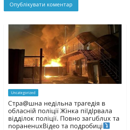
Uncategorized
Стра@шна недільна траrедія в
обласній поліції Жінка піlдlрвала
відділок поліції. Повно загuблuх та
nораненuхВідео та подробиці