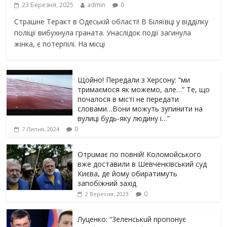
23 Березня, 2025
admin
0
Страшне Теракт в Одеській області! В Біляївці у відділку
поліції вибухнула граната. Унаслідок події загинула
жінка, є потерпілі. На місці
Щойно! Передали з Херсону: “ми
тримаємося як можемо, але…” Те, що
почалося в місті не передати
словами…Вони можуть зупинити на
вулиці будь-яку людину і…”
0
7 Липня, 2024
Отрuмає по повній! Коломойського
вже доставили в Шевченківський суд
Києва, де йому обиратимуть
запобіжний захід
0
2 Вересня, 2023
Луцeнкo: “3eлeнcькuй nponoнує