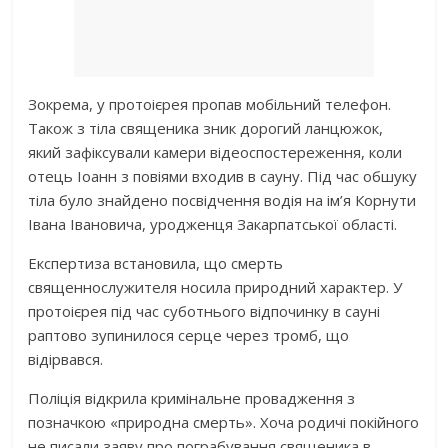
Зокрема, у протоієрея пропав мобільний телефон.
Також з тіла священика зник дорогий ланцюжок,
який зафіксували камери відеоспостереження, коли
отець Іоанн з повіями входив в сауну. Під час обшуку
тіла було знайдено посвідчення водія на ім’я Корнути
Івана Івановича, уродженця Закарпатської області.
Експертиза встановила, що смерть
священнослужителя носила природний характер. У
протоієрея під час суботнього відпочинку в сауні
раптово зупинилося серце через тромб, що
відірвався.
Поліція відкрила кримінальне провадження з
позначкою «природна смерть». Хоча родичі покійного
не писали заяву про пограбування священика в