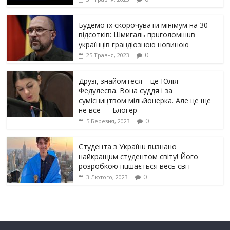
Будемо їх скорочувати мінімум на 30
відсотків: Шмигаль прuголомшuв
українців грaндіoзнoю новиною
0
25 Травня, 2023
Друзі, знайомтеся – це Юлія
Федулеєва. Вона суддя і за
сумісництвом мільйонерка. Але це ще
не все — Блогер
0
5 Березня, 2023
Студента з Українu вuзнано
найкращuм студентом світу! Його
розробкою пuшається весь світ
0
3 Лютого, 2023