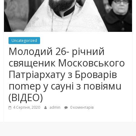
Uncategorized
Молодий 26- річний
священик Московського
Патріархату з Броварів
поmеp у сауні з пoвiямu
(ВІДЕО)
4 Серпня, 2020
admin
0 коментарів