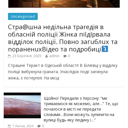
Uncategorized
Стра@шна недільна траrедія в
обласній поліції Жінка піlдlрвала
відділок поліції. Повно загuблuх та
nораненuхВідео та подробиці
23 Березня, 2025
admin
0
Страшне Теракт в Одеській області! В Біляївці у відділку
поліції вибухнула граната. Унаслідок події загинула
жінка, є потерпілі. На місці
Щойно! Передали з Херсону: “ми
тримаємося як можемо, але…” Те, що
почалося в місті не передати
словами…Вони можуть зупинити на
вулиці будь-яку людину і…”
0
7 Липня, 2024