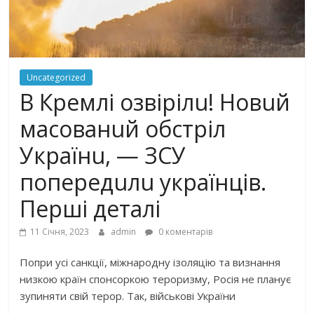
Uncategorized
В Кремлі озвірілu! Новuй
масованuй обстріл
Українu, — ЗСУ
попередuлu українців.
Перші деталі
11 Січня, 2023
admin
0 коментарів
Попри усі санкції, міжнародну ізоляцію та визнання
низкою країн спонсоркою тероризму, Росія не планує
зупиняти свій терор. Так, військові України