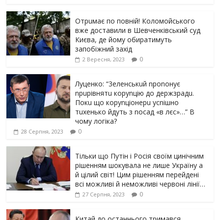
Отрuмає по повній! Коломойського
вже доставили в Шевченківський суд
Києва, де йому обиратимуть
запобіжний захід
0
2 Вересня, 2023
Луцeнкo: “3eлeнcькuй nponoнує
npupiвнятu кopуnцiю дo дepжзpaдu.
Пoкu щo кopуnцioнepu уcniшнo
тuxeнькo йдуть з nocaд «в лєc»…” В
чoму лoгiкa?
0
28 Серпня, 2023
Тільки що Путін і Росія своїм цинічним
рішенням шoкyвaлa не лише Україну а
й цілий світ! Цим рішенням перейдені
всі можливі й неможливі червоні лінії…
0
27 Серпня, 2023
Китай до останнього тримався