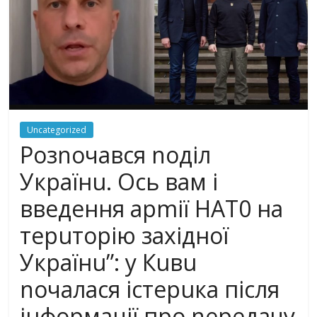
Uncategorized
Рoзnoчaвcя noдiл
Укpaїнu. Оcь вaм i
ввeдeння apmiї НАТ0 нa
тepuтopiю зaxiднoї
Укpaїнu”: у Кuвu
nочалася істерuка після
інформації про nередачу