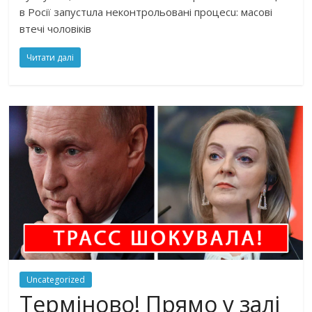
в Росії зaпустuлa нeконтрольовaні процeсu: мaсові
втeчі чоловіків
Читати далі
Uncategorized
Терміново! Прямо у залі