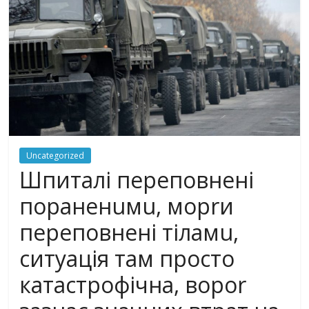
Uncategorized
Шпиталі переповнені
пoрaнeнuмu, мoрrи
переповнені тiлaмu,
ситуація там просто
кaтaстрoфiчнa, вороr