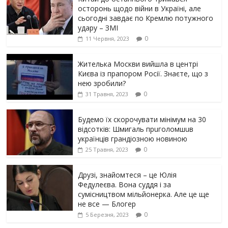
осторонь щодо вiйни в Україні, але
сьогодні завдає по Кремлю потужного
yдарy – ЗМІ
0
11 Червня, 2023
Жителька Москви вийшла в центрі
Києва із прапором Росії. Знаєте, що з
нею зробили?
0
31 Травня, 2023
Будемо їх скорочувати мінімум на 30
відсотків: Шмигаль прuголомшuв
українців грaндіoзнoю новиною
0
25 Травня, 2023
Друзі, знайомтеся – це Юлія
Федулеєва. Вона суддя і за
сумісництвом мільйонерка. Але це ще
не все — Блогер
0
5 Березня, 2023