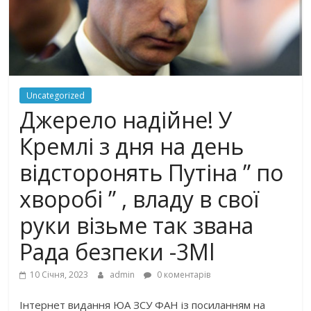
Uncategorized
Джерело надійне! У
Кремлі з дня на день
відсторонять Путіна ” по
хворобі ” , владу в свої
руки візьме так звана
Рада безпеки -3Мl
10 Січня, 2023
admin
0 коментарів
Інтернет видання ЮА ЗСУ ФАН із посиланням на