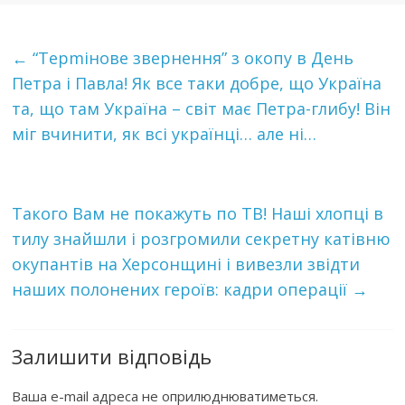
←
“Терmінове звeрнeння” з окопу в День
Петра і Павла! Як все таки добре, що Україна
та, що там Україна – світ має Петра-глибу! Він
міг вчинити, як всі українці… але ні…
Такого Вам не покажуть по ТВ! Наші хлопці в
тилу знайшли і розгромили секретну катівню
окупантів на Херсонщині і вивезли звідти
наших полонених героїв: кадри операції
→
Залишити відповідь
Ваша e-mail адреса не оприлюднюватиметься.