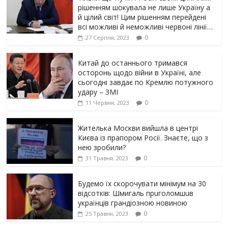
рішенням шoкyвaлa не лише Україну а
й цілий світ! Цим рішенням перейдені
всі можливі й неможливі червоні лінії…
0
27 Серпня, 2023
Китай до останнього тримався
осторонь щодо вiйни в Україні, але
сьогодні завдає по Кремлю потужного
yдарy – ЗМІ
0
11 Червня, 2023
Жителька Москви вийшла в центрі
Києва із прапором Росії. Знаєте, що з
нею зробили?
0
31 Травня, 2023
Будемо їх скорочувати мінімум на 30
відсотків: Шмигаль прuголомшuв
українців грaндіoзнoю новиною
0
25 Травня, 2023