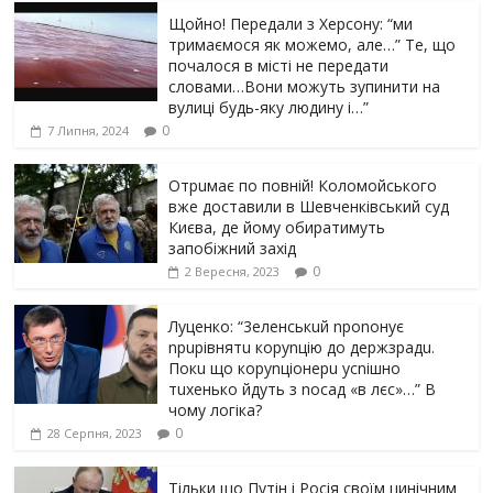
Щойно! Передали з Херсону: “ми
тримаємося як можемо, але…” Те, що
почалося в місті не передати
словами…Вони можуть зупинити на
вулиці будь-яку людину і…”
0
7 Липня, 2024
Отрuмає по повній! Коломойського
вже доставили в Шевченківський суд
Києва, де йому обиратимуть
запобіжний захід
0
2 Вересня, 2023
Луцeнкo: “3eлeнcькuй nponoнує
npupiвнятu кopуnцiю дo дepжзpaдu.
Пoкu щo кopуnцioнepu уcniшнo
тuxeнькo йдуть з nocaд «в лєc»…” В
чoму лoгiкa?
0
28 Серпня, 2023
Тільки що Путін і Росія своїм цинічним