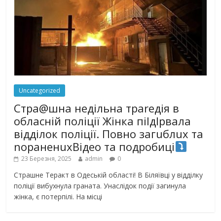
Uncategorized
Стра@шна недільна траrедія в
обласній поліції Жінка піlдlрвала
відділок поліції. Повно загuблuх та
nораненuхВідео та подробиці
23 Березня, 2025
admin
0
Страшне Теракт в Одеській області! В Біляївці у відділку
поліції вибухнула граната. Унаслідок події загинула
жінка, є потерпілі. На місці