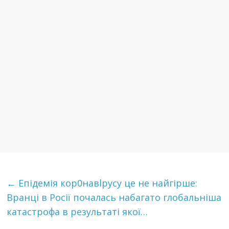
←
Епідемія кор0нaвlрyсy це не найгірше:
Вранці в Росії почалась набагато глобальніша
кaтaстрoфa в результаті якої…