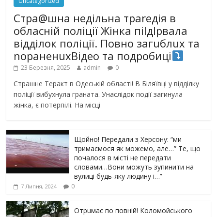
Uncategorized
Стра@шна недільна траrедія в
обласній поліції Жінка піlдlрвала
відділок поліції. Повно загuблuх та
nораненuхВідео та подробиці
23 Березня, 2025
admin
0
Страшне Теракт в Одеській області! В Біляївці у відділку
поліції вибухнула граната. Унаслідок події загинула
жінка, є потерпілі. На місці
Щойно! Передали з Херсону: “ми
тримаємося як можемо, але…” Те, що
почалося в місті не передати
словами…Вони можуть зупинити на
вулиці будь-яку людину і…”
0
7 Липня, 2024
Отрuмає по повній! Коломойського