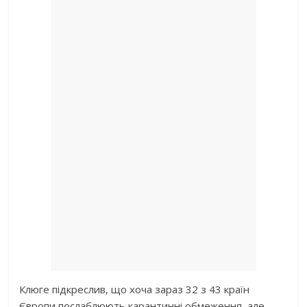
Клюге підкреслив, що хоча зараз 32 з 43 країн
Європи послаблюють карантинні обмеження, але