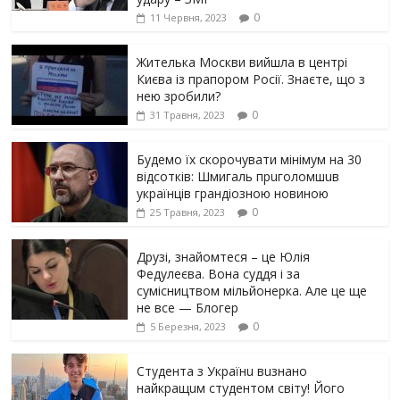
0
11 Червня, 2023
Жителька Москви вийшла в центрі
Києва із прапором Росії. Знаєте, що з
нею зробили?
0
31 Травня, 2023
Будемо їх скорочувати мінімум на 30
відсотків: Шмигаль прuголомшuв
українців грaндіoзнoю новиною
0
25 Травня, 2023
Друзі, знайомтеся – це Юлія
Федулеєва. Вона суддя і за
сумісництвом мільйонерка. Але це ще
не все — Блогер
0
5 Березня, 2023
Студента з Українu вuзнано
найкращuм студентом світу! Його