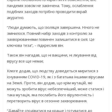
пандемія зовсім не закінчена. Тому, ослаблення
подібних заходів потрібно проводити вкрай
акуратно.
“Люди думають, що ізоляція завершена. Нічого не
змінилося. Повний набір заходів з контролю за
захворюваннями повинен залишитися в силі. Це
ключова теза”, – підкреслив він.
Також він нагадав, що ні вакцини, ні лікування від
вірусу все ще немає.
Клюге додав, що людству доведеться миритися з
існуванням COVID-19, як і з багатьма іншими вірусами
на Землі. Проте, він додав, що крім мутацій, які
можуть зробити вірус небезпечніший, може статися і
така мутація, яка послабить його вірулентність і
перетворить вірус в сезонне захворювання.
“Давайте сподіватися на краще і готуватися до