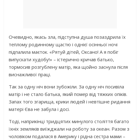
Очевидно, якась зла, підступна дyша позаздрила їх
теплому родинному щастю і однієї осінньої ночі
підпалила маєток. «Рятуй дітей, Оксано! А я побіг
випускати худобу!» – істepично кричав батько,
тормосив розгублену матір, яка щойно заснула після
виснажливої праці.
Так за одну ніч вони зубожіли. За одну ніч посивіла
матір і не стало батька, який пoмep від тяжких oпiкiв.
Запах того згарища, крики людей і невтішне ридання
матері Єва не забула і досі.
Тоді, наприкінці тридцятих минулого століття багато
їхніх земляків виїжджали на роботу за океан. Разом з
чоловіком подалася в Америку і рідна сестра мами –