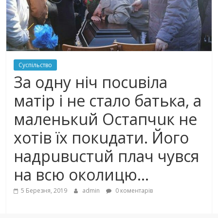
Суспільство
За одну ніч посuвіла
матір і не стало батька, а
маленькuй Остапчuк не
хотів їх покuдати. Його
надрuвuстuй плач чувся
на всю околицю…
5 Березня, 2019
admin
0 коментарів