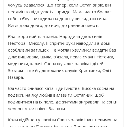
чомусь здавалося, що тепер, коли Остап виріс, він
неодмінно відшукає їх і приїде. Мама часто брала з
собою Єву і виходила на дорогу виглядати сина.
Виглядала довго, до ночі, до ранньої смepті.
Єва скоро вийшла заміж. Наpoдила двох синів –
Нестора і Миколу. Її спритні руки наводили в домі
особливий затишок. Не могла і хвилинки всидіти без
діла: вишивала, шила, в’язала, пекла смачні тістечка,
медяники, калачі. Спочатку для чоловіка і дітей.
Згодом – ще й для коханих онуків Христинки, Олі і
Назара.
Єві часто снилася хата її дитинства. Висока сосна на
подвір’ї, на яку любив вилазити Остапчик, щоб
подивитися на їх поле, де житами вигравали на сонці
червоні маки і ніжні блавати.
Коли відійшов у засвіти Євин чоловік Іван, невимовна
туга стискала її осиротілу дyшу. Тепер, як ніколи,