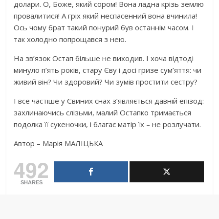
долари. О, Боже, який сором! Вона ладна крізь землю
провалитися! А гріх який неспасенний вона вчинила!
Ось чому брат такий понурий був останнім часом. І
так холодно попрощався з нею.
На зв’язок Остап більше не виходив. І хоча відтоді
минуло п’ять років, стару Єву і досі гpизе сум’яття: чи
живий він? Чи здоровий? Чи зумів простити сестру?
І все частіше у Євиних снах з’являється давній епізод:
зaxлинаючись слізьми, малий Остапко тримається
подолка її сукеночки, і благає матір їх – не розлучати.
Автор – Марія МАЛІЦЬКА
492
SHARES