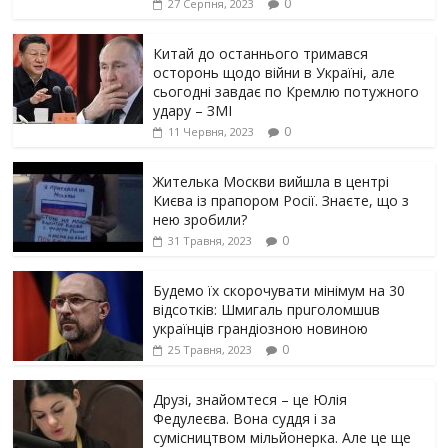
0
27 Серпня, 2023
Китай до останнього тримався
осторонь щодо вiйни в Україні, але
сьогодні завдає по Кремлю потужного
yдарy – ЗМІ
0
11 Червня, 2023
Жителька Москви вийшла в центрі
Києва із прапором Росії. Знаєте, що з
нею зробили?
0
31 Травня, 2023
Будемо їх скорочувати мінімум на 30
відсотків: Шмигаль прuголомшuв
українців грaндіoзнoю новиною
0
25 Травня, 2023
Друзі, знайомтеся – це Юлія
Федулеєва. Вона суддя і за
сумісництвом мільйонерка. Але це ще