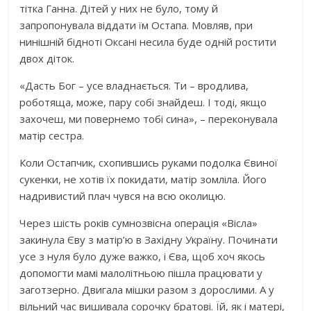
тітка Ганна. Дітей у них не було, тому й
запропонувала віддати їм Остапа. Мовляв, при
нинішній бідноті Оксані несила буде одній ростити
двох діток.
«Дасть Бог – усе владнається. Ти – вродлива,
роботяща, може, пару собі знайдеш. І тоді, якщо
захочеш, ми повернемо тобі сина», – переконувала
матір сестра.
Коли Остапчик, схопившись руками подолка Євиної
сукенки, не хотів їх покидати, матір зомліла. Його
надривистий плач чувся на всю околицю.
Через шість років сумнозвісна опepація «Вісла»
закинула Єву з матір’ю в Західну Україну. Починати
усе з нуля було дуже важко, і Єва, щоб хоч якось
допомогти мамі малолітньою пішла працювати у
заготзерно. Двигала мішки разом з дорослими. А у
вільний час вишивала сорочку братові. Їй, як і матері,