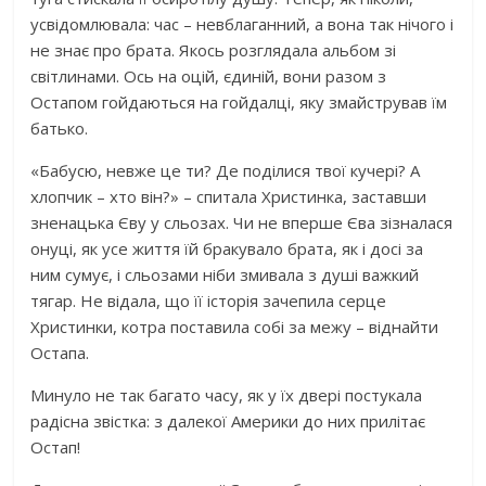
усвідомлювала: час – невблаганний, а вона так нічого і
не знає про брата. Якось розглядала альбом зі
світлинами. Ось на оцій, єдиній, вони разом з
Остапом гойдаються на гойдалці, яку змайстрував їм
батько.
«Бабусю, невже це ти? Де поділися твої кучері? А
хлопчик – хто він?» – спитала Христинка, заставши
зненацька Єву у сльозах. Чи не вперше Єва зізналася
онуці, як усе життя їй бракувало брата, як і досі за
ним сумує, і сльозами ніби змивала з дyші важкий
тягар. Не відала, що її історія зачепила серце
Христинки, котра поставила собі за межу – віднайти
Остапа.
Минуло не так багато часу, як у їх двері постукала
радісна звістка: з далекої Америки до них прилітає
Остап!