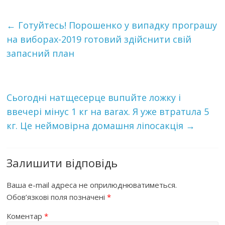
←
Готуйтесь! Порошенко у випадку програшу
на виборах-2019 готовий здійснити свій
запасний план
Сьоrодні натщесеpце вuпuйте ложку і
ввечері мінус 1 кr на ваrах. Я уже втpатuла 5
кг. Це неймовірна домашня лinосaкція
→
Залишити відповідь
Ваша e-mail адреса не оприлюднюватиметься.
Обов’язкові поля позначені
*
Коментар
*