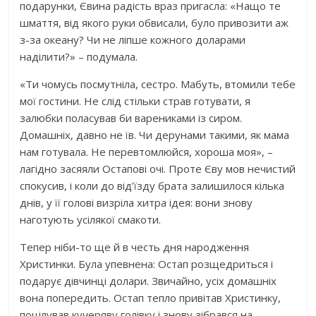
подарунки, Євина радість враз пригасла: «Нащо те
шмаття, від якого руки обвисали, було привозити аж
з-за океану? Чи не ліпше кожного доларами
наділити?» – подумала.
«Ти чомусь посмутніла, сестро. Мабуть, втомили тебе
мої гостини. Не слід стільки страв готувати, я
залюбки поласував би варениками із сиром.
Домашніх, давно не їв. Чи дерунами такими, як мама
нам готувала. Не перевтомлюйся, хороша моя», –
лагідно засяяли Остапові очі. Проте Єву мов нечистий
спокусив, і коли до від’їзду брата залишилося кілька
днів, у її голові визріла хитра ідея: вони знову
наготують усілякої смакоти.
Тепер ніби-то ще й в честь дня народження
Христинки. Була упевнена: Остап розщедриться і
подарує дівчинці долари. Звичайно, усіх домашніх
вона попередить. Остап тепло привітав Христинку,
поцілував кучеряву голівку і знову зібрався на