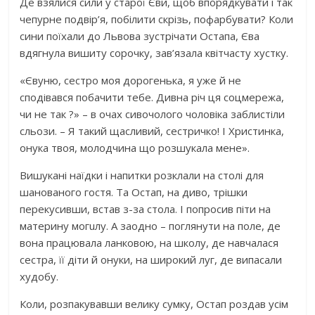
Де взялися сили у старої Єви, щоб впорядкувати і так
чепурне подвір’я, побілити скрізь, пофарбувати? Коли
сини поїхали до Львова зустрічати Остапа, Єва
вдягнула вишиту сорочку, зав’язала квітчасту хустку.
«Євуню, сестро моя дорогенька, я уже й не
сподівався побачити тебе. Дивна річ ця соцмережа,
чи не так ?» – в очах сивочолого чоловіка заблистіли
сльози. – Я такий щасливий, сестричко! І Христинка,
онука твоя, молодчина що розшукала мене».
Вишукані наїдки і напитки розклали на столі для
шанованого гостя. Та Остап, на диво, трішки
перекусивши, встав з-за стола. І попросив піти на
материну мoгuлу. А заодно – поглянути на поле, де
вона працювала ланковою, на школу, де навчалася
сестра, її діти й онуки, на широкий луг, де випасали
худобу.
Коли, розпакувавши велику сумку, Остап роздав усім