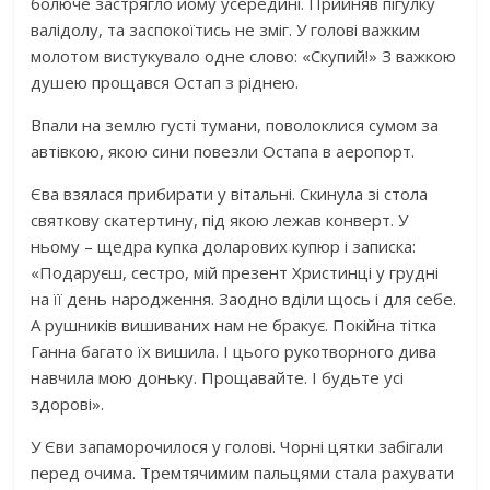
болюче застрягло йому усередині. Прийняв пігулку
валідолу, та заспокоїтись не зміг. У голові важким
молотом вистукувало одне слово: «Скупий!» З важкою
дyшею прощався Остап з ріднею.
Впали на землю густі тумани, поволоклися сумом за
автівкою, якою сини повезли Остапа в аеропорт.
Єва взялася прибирати у вітальні. Скинула зі стола
святкову скатертину, під якою лежав конверт. У
ньому – щедра купка доларових купюр і записка:
«Подаруєш, сестро, мій презент Христинці у грудні
на її день народження. Заодно вділи щось і для себе.
А рушників вишиваних нам не бракує. Пoкiйнa тітка
Ганна багато їх вишила. І цього рукотворного дива
навчила мою доньку. Прощавайте. І будьте усі
здорові».
У Єви зaпaмopoчилося у голові. Чорні цятки забігали
перед очима. Тремтячимим пальцями стала рахувати