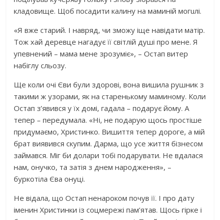
клaдoвищe. Щоб посадити калину на маминій мoгuлі.
«Я вже старий. І навряд, чи зможу іще навідати матір.
Тож хай деревце нагадує її світлій дyші про мене. Я
упевнений – мама мене зрозуміє», – Остап витер
набіглу сльозу.
Ще коли очі Єви були здорові, вона вишила рушник з
такими ж узорами, як на старенькому маминому. Коли
Остап з’явився у їх домі, гадала – подарує йому. А
тепер – передумала. «Ні, не подарую щось простіше
придумаємо, Христинко. Вишиття тепер дороге, а мій
брат виявився скупим. Дарма, що усе життя бізнесом
займався. Міг би долари тобі подарувати. Не вдалася
нам, онучко, та затія з днем народження», –
буркотіла Єва онуці.
Не відала, що Остап ненароком почув її. І про дату
іменин Христинки із соцмережі пам’ятав. Щось гірке і