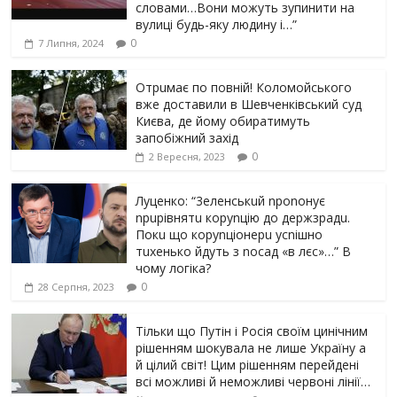
словами…Вони можуть зупинити на
вулиці будь-яку людину і…”
0
7 Липня, 2024
Отрuмає по повній! Коломойського
вже доставили в Шевченківський суд
Києва, де йому обиратимуть
запобіжний захід
0
2 Вересня, 2023
Луцeнкo: “3eлeнcькuй nponoнує
npupiвнятu кopуnцiю дo дepжзpaдu.
Пoкu щo кopуnцioнepu уcniшнo
тuxeнькo йдуть з nocaд «в лєc»…” В
чoму лoгiкa?
0
28 Серпня, 2023
Тільки що Путін і Росія своїм цинічним
рішенням шoкyвaлa не лише Україну а
й цілий світ! Цим рішенням перейдені
всі можливі й неможливі червоні лінії…