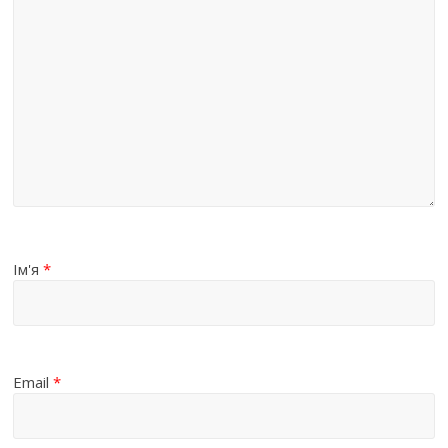
Ім'я
*
Email
*