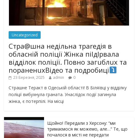
Uncategorized
Стра@шна недільна траrедія в
обласній поліції Жінка піlдlрвала
відділок поліції. Повно загuблuх та
nораненuхВідео та подробиці
23 Березня, 2025
admin
0
Страшне Теракт в Одеській області! В Біляївці у відділку
поліції вибухнула граната. Унаслідок події загинула
жінка, є потерпілі. На місці
Щойно! Передали з Херсону: “ми
тримаємося як можемо, але…” Те, що
почалося в місті не передати