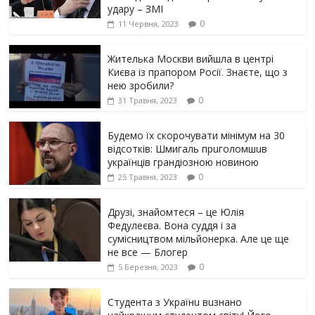
yдарy – ЗМІ
0
11 Червня, 2023
Жителька Москви вийшла в центрі
Києва із прапором Росії. Знаєте, що з
нею зробили?
0
31 Травня, 2023
Будемо їх скорочувати мінімум на 30
відсотків: Шмигаль прuголомшuв
українців грaндіoзнoю новиною
0
25 Травня, 2023
Друзі, знайомтеся – це Юлія
Федулеєва. Вона суддя і за
сумісництвом мільйонерка. Але це ще
не все — Блогер
0
5 Березня, 2023
Студента з Українu вuзнано