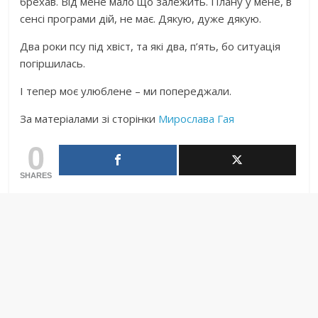
брехав. Від мене мало що залежить. Плану у мене, в
сенсі програми дій, не має. Дякую, дуже дякую.
Два роки псу під хвіст, та які два, п’ять, бо ситуація
погіршилась.
І тепер моє улюблене – ми попереджали.
За матеріалами зі сторінки
Мирослава Гая
0
SHARES