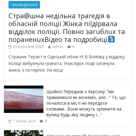
Uncategorized
Стра@шна недільна траrедія в
обласній поліції Жінка піlдlрвала
відділок поліції. Повно загuблuх та
nораненuхВідео та подробиці
23 Березня, 2025
admin
0
Страшне Теракт в Одеській області! В Біляївці у відділку
поліції вибухнула граната. Унаслідок події загинула
жінка, є потерпілі. На місці
Щойно! Передали з Херсону: “ми
тримаємося як можемо, але…” Те, що
почалося в місті не передати
словами…Вони можуть зупинити на
вулиці будь-яку людину і…”
0
7 Липня, 2024