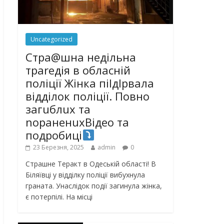
Uncategorized
Стра@шна недільна
траrедія в обласній
поліції Жінка піlдlрвала
відділок поліції. Повно
загuблuх та
nораненuхВідео та
подробиці
23 Березня, 2025
admin
0
Страшне Теракт в Одеській області! В
Біляївці у відділку поліції вибухнула
граната. Унаслідок події загинула жінка,
є потерпілі. На місці