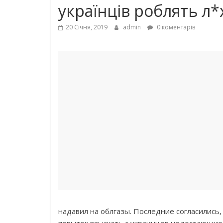
українців роблять л*
20 Січня, 2019
admin
0 коментарів
надавил на облгазы. Последние согласились,