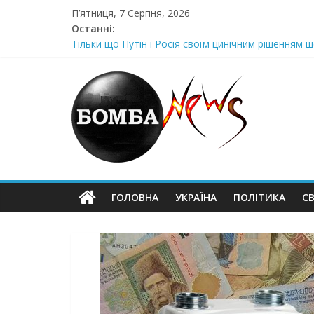
Skip
П’ятниця, 7 Серпня, 2026
to
Останні:
content
Тільки що Путін і Росія своїм цинічним рішенням ш
Стра@шна недільна траrедія в обласній поліції Жін
Щойно! Передали з Херсону: “ми тримаємося як м
Отрuмає по повній! Коломойського вже доставили
Луцeнкo: “3eлeнcькuй nponoнує npupiвнятu кopуnц
ГОЛОВНА
УКРАЇНА
ПОЛІТИКА
СВ