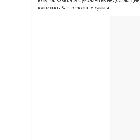
попыток взыскать с украинцев недостающие и
появились баснословные суммы.