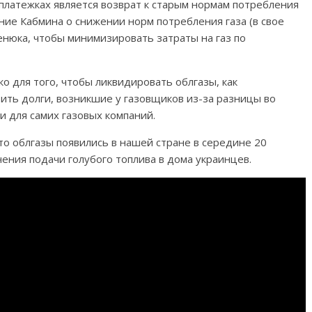
платежках является возврат к старым нормам потребления
ние Кабмина о снижении норм потребления газа (в свое
нюка, чтобы минимизировать затраты на газ по
о для того, чтобы ликвидировать облгазы, как
ить долги, возникшие у газовщиков из-за разницы во
 для самих газовых компаний.
то облгазы появились в нашей стране в середине 20
ения подачи голубого топлива в дома украинцев.