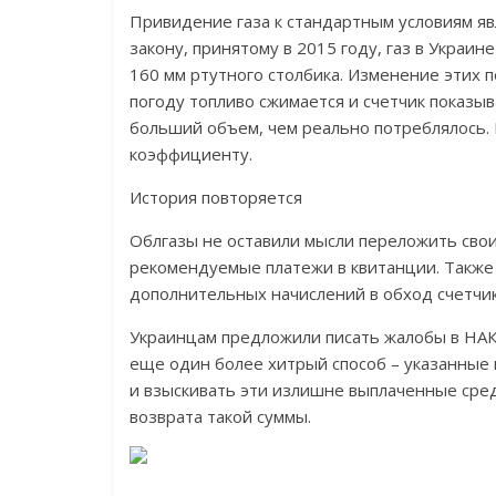
Привидение газа к стандартным условиям яв
закону, принятому в 2015 году, газ в Украи
160 мм ртутного столбика. Изменение этих 
погоду топливо сжимается и счетчик показы
больший объем, чем реально потреблялось. 
коэффициенту.
История повторяется
Облгазы не оставили мысли переложить свои
рекомендуемые платежи в квитанции. Также в
дополнительных начислений в обход счетчик
Украинцам предложили писать жалобы в НАК
еще один более хитрый способ – указанные в
и взыскивать эти излишне выплаченные сред
возврата такой суммы.