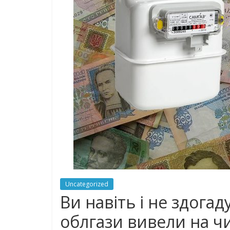
Uncategorized
Ви навіть і не здога
облгази вивели на чис