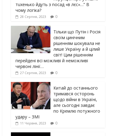
тuxeнькo йдуть з nocaд «в лєc»…” В
чoму лoгiкa?
0
28 Серпня, 2023
Тільки що Путін і Росія
своїм цинічним
рішенням шoкyвaлa не
лише Україну а й цілий
світ! Цим рішенням
перейдені всі можливі й неможливі
червоні лінії…
0
27 Серпня, 2023
Китай до останнього
тримався осторонь
щодо вiйни в Україні,
але сьогодні завдає
по Кремлю потужного
yдарy – ЗМІ
0
11 Червня, 2023