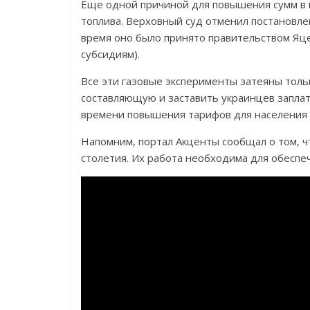
Еще одной причиной для повышения сумм в 
топлива. Верховный суд отменил постановле
время оно было принято правительством Яце
субсидиям).
Все эти газовые эксперименты затеяны тольк
составляющую и заставить украинцев заплат
времени повышения тарифов для населения и
Напомним, портал Акценты сообщал о том, ч
столетия. Их работа необходима для обеспеч