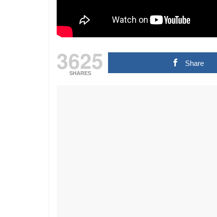
3625
Share
SHARES