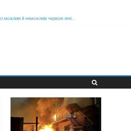
сі можливі й неможливі червоні лінії…
 та подробиці
 можуть зупинити на вулиці будь-яку людину і…”
захід
 nocaд «в лєc»…” В чoму лoгiкa?