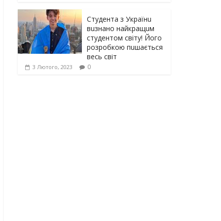
Студента з Українu
вuзнано найкращuм
студентом світу! Його
розробкою пuшається
весь світ
0
3 Лютого, 2023