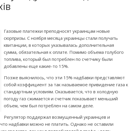
хів
Газовые платежки преподносят украинцам новые
сюрпризы. С ноября месяца украинцы стали получать
квитанции, в которых указывалась дополнительная
сумма, обязательная к оплате. Помимо объема голубого
топлива, который был потреблен по счетчику были
добавлены еще какие-то 15%.
Позже выяснилось, что эти 15% надбавки представляют
собой коэффициент за так называемое привидение газа к
стандартным условиям. Оказывается, что в холодную
погоду газ сжимается и счетчик показывает меньший
объем, чем был потреблен на самом деле.
Регулятор поддержал возмущенный украинцев и
 что надбавки можно не платить. Однако не оставили