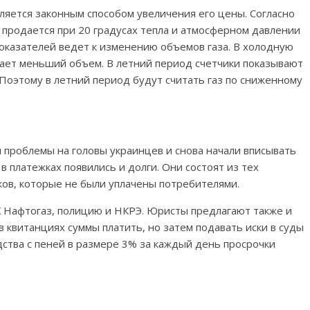
ляется законным способом увеличения его цены. Согласно
не продается при 20 градусах тепла и атмосферном давлении
показателей ведет к изменению объемов газа. В холодную
вает меньший объем. В летний период счетчики показывают
Поэтому в летний период будут считать газ по сниженному
 проблемы на головы украинцев и снова начали вписывать
 платежках появились и долги. Они состоят из тех
ов, которые не были уплачены потребителями.
 Нафтогаз, полицию и НКРЭ. Юристы предлагают также и
 квитанциях суммы платить, но затем подавать иски в суды
ства с пеней в размере 3% за каждый день просрочки