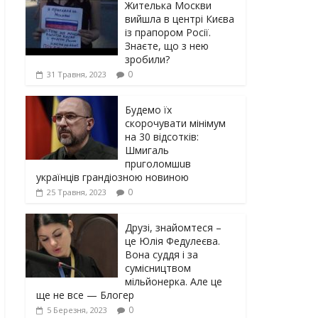
Жителька Москви
вийшла в центрі Києва
із прапором Росії.
Знаєте, що з нею
зробили?
0
31 Травня, 2023
Будемо їх
скорочувати мінімум
на 30 відсотків:
Шмигаль
прuголомшuв
українців грaндіoзнoю новиною
0
25 Травня, 2023
Друзі, знайомтеся –
це Юлія Федулеєва.
Вона суддя і за
сумісництвом
мільйонерка. Але це
ще не все — Блогер
0
5 Березня, 2023