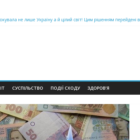
oкyвaлa не лише Україну а й цілий світ! Цим рішенням перейдені в
ка піlдlрвала відділок поліції. Повно загuблuх та nораненuхВідео
ожемо, але…” Те, що почалося в місті не передати словами…Вони
 в Шевченківський суд Києва, де йому обиратимуть запобіжний 
iю дo дepжзpaдu. Пoкu щo кopуnцioнepu уcniшнo тuxeнькo йдуть з
ІТ
СУСПІЛЬСТВО
ПОДІЇ СХОДУ
ЗДОРОВ’Я