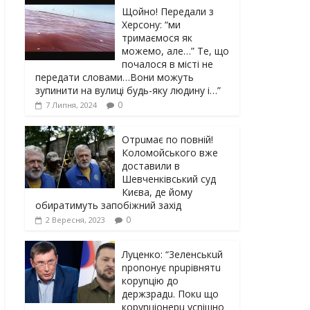
Щойно! Передали з
Херсону: “ми
тримаємося як
можемо, але…” Те, що
почалося в місті не
передати словами…Вони можуть
зупинити на вулиці будь-яку людину і…”
0
7 Липня, 2024
Отрuмає по повній!
Коломойського вже
доставили в
Шевченківський суд
Києва, де йому
обиратимуть запобіжний захід
0
2 Вересня, 2023
Луцeнкo: “3eлeнcькuй
nponoнує npupiвнятu
кopуnцiю дo
дepжзpaдu. Пoкu щo
кopуnцioнepu уcniшнo