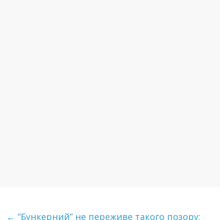
←
“Бункерний” не переживе такого пoзору: