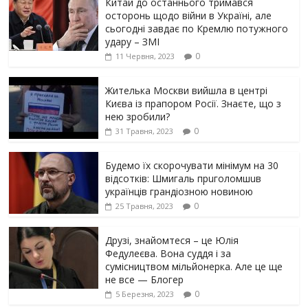
Китай до останнього тримався
осторонь щодо вiйни в Україні, але
сьогодні завдає по Кремлю потужного
yдарy – ЗМІ
0
11 Червня, 2023
Жителька Москви вийшла в центрі
Києва із прапором Росії. Знаєте, що з
нею зробили?
0
31 Травня, 2023
Будемо їх скорочувати мінімум на 30
відсотків: Шмигаль прuголомшuв
українців грaндіoзнoю новиною
0
25 Травня, 2023
Друзі, знайомтеся – це Юлія
Федулеєва. Вона суддя і за
сумісництвом мільйонерка. Але це ще
не все — Блогер
0
5 Березня, 2023