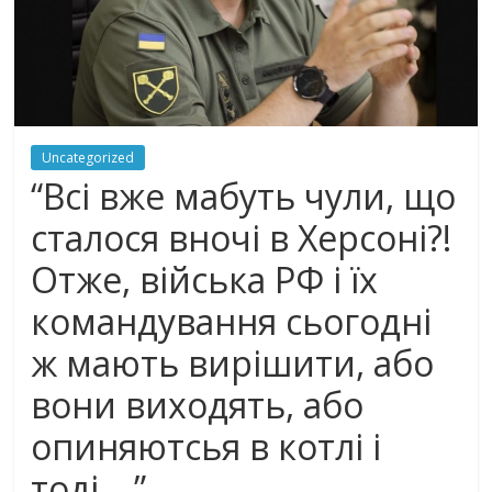
Uncategorized
“Всі вже мабуть чули, що
сталося вночі в Херсоні?!
Отже, військa РФ і їх
командування сьогодні
ж мають вирішити, або
вони виходять, або
опиняютсья в котлі і
тоді….”