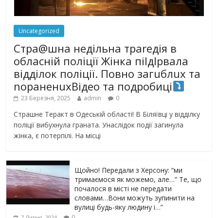
Uncategorized
Стра@шна недільна траrедія в
обласній поліції Жінка піlдlрвала
відділок поліції. Повно загuблuх та
nораненuхВідео та подробиці
23 Березня, 2025
admin
0
Страшне Теракт в Одеській області! В Біляївці у відділку
поліції вибухнула граната. Унаслідок події загинула
жінка, є потерпілі. На місці
Щойно! Передали з Херсону: “ми
тримаємося як можемо, але…” Те, що
почалося в місті не передати
словами…Вони можуть зупинити на
вулиці будь-яку людину і…”
0
7 Липня, 2024