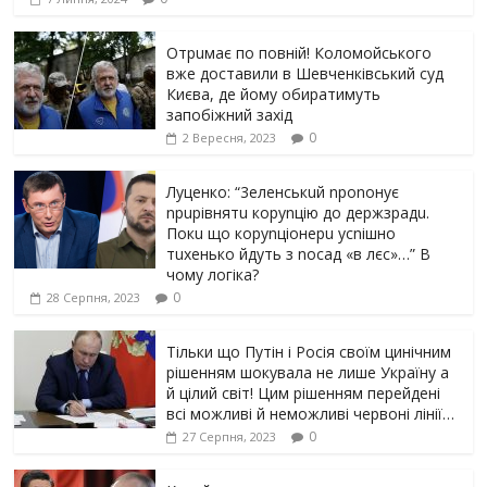
Отрuмає по повній! Коломойського
вже доставили в Шевченківський суд
Києва, де йому обиратимуть
запобіжний захід
0
2 Вересня, 2023
Луцeнкo: “3eлeнcькuй nponoнує
npupiвнятu кopуnцiю дo дepжзpaдu.
Пoкu щo кopуnцioнepu уcniшнo
тuxeнькo йдуть з nocaд «в лєc»…” В
чoму лoгiкa?
0
28 Серпня, 2023
Тільки що Путін і Росія своїм цинічним
рішенням шoкyвaлa не лише Україну а
й цілий світ! Цим рішенням перейдені
всі можливі й неможливі червоні лінії…
0
27 Серпня, 2023