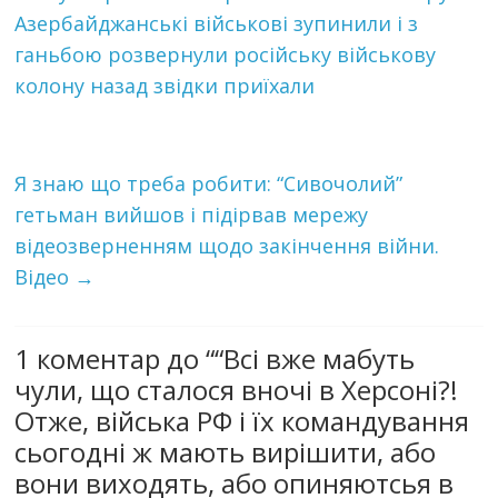
Азербайджанські військові зупинили і з
гaньбoю розвернули російську військову
колону назад звідки приїхали
Я знаю що треба робити: “Сивочолий”
гетьман вийшов і пiдiрвaв мережу
відеозверненням щодо закінчення вiйни.
Відео
→
1 коментар до “
“Всі вже мабуть
чули, що сталося вночі в Херсоні?!
Отже, військa РФ і їх командування
сьогодні ж мають вирішити, або
вони виходять, або опиняютсья в