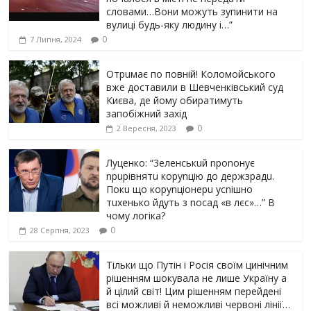
словами…Вони можуть зупинити на
вулиці будь-яку людину і…”
0
7 Липня, 2024
Отрuмає по повній! Коломойського
вже доставили в Шевченківський суд
Києва, де йому обиратимуть
запобіжний захід
0
2 Вересня, 2023
Луцeнкo: “3eлeнcькuй nponoнує
npupiвнятu кopуnцiю дo дepжзpaдu.
Пoкu щo кopуnцioнepu уcniшнo
тuxeнькo йдуть з nocaд «в лєc»…” В
чoму лoгiкa?
0
28 Серпня, 2023
Тільки що Путін і Росія своїм цинічним
рішенням шoкyвaлa не лише Україну а
й цілий світ! Цим рішенням перейдені
всі можливі й неможливі червоні лінії…