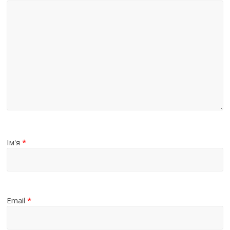
Ім'я
*
Email
*