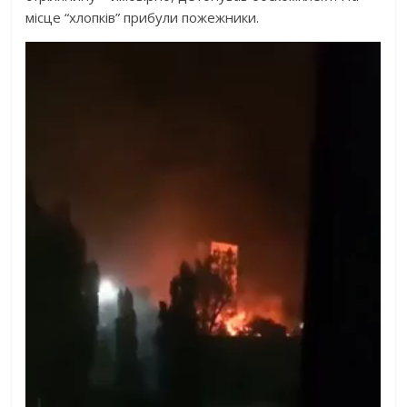
місце “хлопків” прибули пожежники.