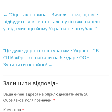
←
“Оце так новина… Виявляєтсья, що все
відбудеться в серпні, але путін вже нарешті
усвідомив що йому Україна не позубах…”
“Це дуже дорого коштуватиме Україні…” В
США ж0рстко наїхали на бездаре ООН.
Зупинити негайно!
→
Залишити відповідь
Ваша e-mail адреса не оприлюднюватиметься.
Обов’язкові поля позначені
*
Коментар
*