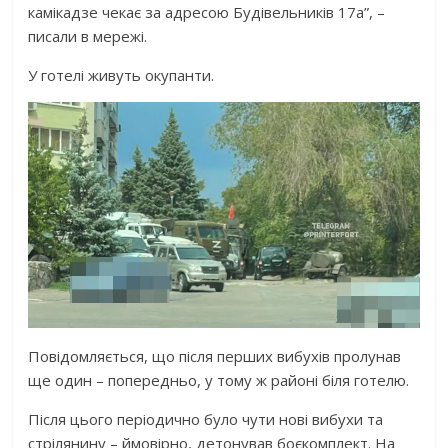
камікадзе чекає за адресою Будівельників 17а”, –
писали в мережі.
У готелі живуть окупанти.
Повідомляється, що після перших вибухів пролунав
ще один – попередньо, у тому ж районі біля готелю.
Після цього періодично було чути нові вибухи та
стрілянину – ймовірно, детонував боєкомплект. На