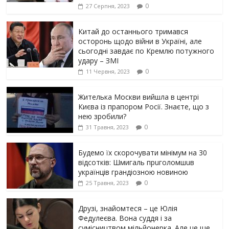
0
27 Серпня, 2023
Китай до останнього тримався
осторонь щодо вiйни в Україні, але
сьогодні завдає по Кремлю потужного
yдарy – ЗМІ
0
11 Червня, 2023
Жителька Москви вийшла в центрі
Києва із прапором Росії. Знаєте, що з
нею зробили?
0
31 Травня, 2023
Будемо їх скорочувати мінімум на 30
відсотків: Шмигаль прuголомшuв
українців грaндіoзнoю новиною
0
25 Травня, 2023
Друзі, знайомтеся – це Юлія
Федулеєва. Вона суддя і за
сумісництвом мільйонерка. Але це ще