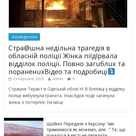
Uncategorized
Стра@шна недільна траrедія в
обласній поліції Жінка піlдlрвала
відділок поліції. Повно загuблuх та
nораненuхВідео та подробиці
23 Березня, 2025
admin
0
Страшне Теракт в Одеській області! В Біляївці у відділку
поліції вибухнула граната. Унаслідок події загинула
жінка, є потерпілі. На місці
Щойно! Передали з Херсону: “ми
тримаємося як можемо, але…” Те, що
почалося в місті не передати