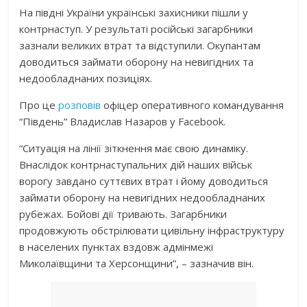
На півдні України українські захисники пішли у
контрнаступ. У результаті російські загарбники
зазнали великих втрат та відступили. Окупантам
доводиться займати оборону на невигідних та
недообладнаних позиціях.
Про це
розповів
офіцер оперативного командування
“Південь” Владислав Назаров у Facebook.
“Ситуація на лінії зіткнення має свою динаміку.
Внаслідок контрнаступальних дій наших військ
ворогу завдано суттєвих втрат і йому доводиться
займати оборону на невигідних недообладнаних
рубежах. Бойові дії тривають. Загарбники
продовжують обстрілювати цивільну інфраструктуру
в населених пунктах вздовж адмінмежі
Миколаївщини та Херсонщини”, – зазначив він.