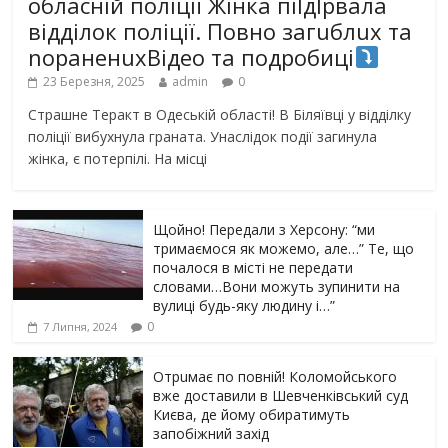
обласній поліції Жінка піlдlрвала
відділок поліції. Повно загuблuх та
nораненuхВідео та подробиці
23 Березня, 2025
admin
0
Страшне Теракт в Одеській області! В Біляївці у відділку
поліції вибухнула граната. Унаслідок події загинула
жінка, є потерпілі. На місці
Щойно! Передали з Херсону: “ми
тримаємося як можемо, але…” Те, що
почалося в місті не передати
словами…Вони можуть зупинити на
вулиці будь-яку людину і…”
0
7 Липня, 2024
Отрuмає по повній! Коломойського
вже доставили в Шевченківський суд
Києва, де йому обиратимуть
запобіжний захід