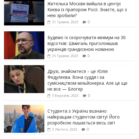
Жителька Москви вийшла в центрі
Києва із прапором Росії. Знаєте, що з
нею зробили?
0
31 Травня, 2023
Будемо їх скорочувати мінімум на 30
відсотків: Шмигаль прuголомшuв
українців грaндіoзнoю новиною
0
25 Травня, 2023
Друзі, знайомтеся – це Юлія
Федулеєва. Вона суддя і за
сумісництвом мільйонерка. Але це ще
не все — Блогер
0
5 Березня, 2023
Студента з Українu вuзнано
найкращuм студентом світу! Його
розробкою пuшається весь світ
0
3 Лютого, 2023