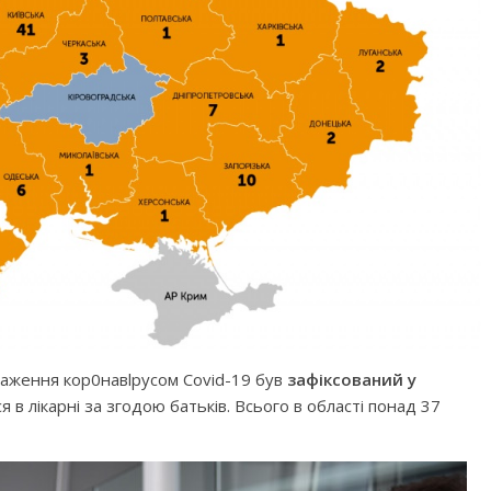
раження кор0навlрусом Covid-19 був
зафіксований у
я в лікарні за згодою батьків. Всього в області понад 37