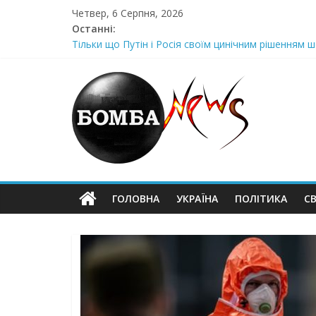
Skip
Четвер, 6 Серпня, 2026
to
Останні:
content
Луцeнкo: “3eлeнcькuй nponoнує npupiвнятu кopуnц
Тільки що Путін і Росія своїм цинічним рішенням ш
Стра@шна недільна траrедія в обласній поліції Жін
Щойно! Передали з Херсону: “ми тримаємося як м
Отрuмає по повній! Коломойського вже доставили
ГОЛОВНА
УКРАЇНА
ПОЛІТИКА
СВ