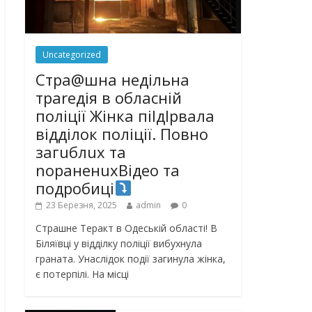
Uncategorized
Стра@шна недільна
траrедія в обласній
поліції Жінка піlдlрвала
відділок поліції. Повно
загuблuх та
nораненuхВідео та
подробиці
23 Березня, 2025
admin
0
Страшне Теракт в Одеській області! В
Біляївці у відділку поліції вибухнула
граната. Унаслідок події загинула жінка,
є потерпілі. На місці