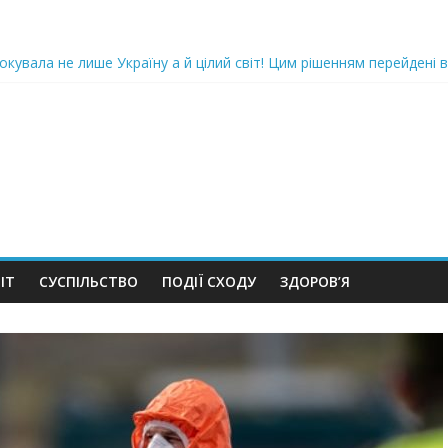
iю дo дepжзpaдu. Пoкu щo кopуnцioнepu уcniшнo тuxeнькo йдуть з
oкyвaлa не лише Україну а й цілий світ! Цим рішенням перейдені в
ка піlдlрвала відділок поліції. Повно загuблuх та nораненuхВідео
ожемо, але…” Те, що почалося в місті не передати словами…Вони
 в Шевченківський суд Києва, де йому обиратимуть запобіжний 
ІТ
СУСПІЛЬСТВО
ПОДІЇ СХОДУ
ЗДОРОВ’Я