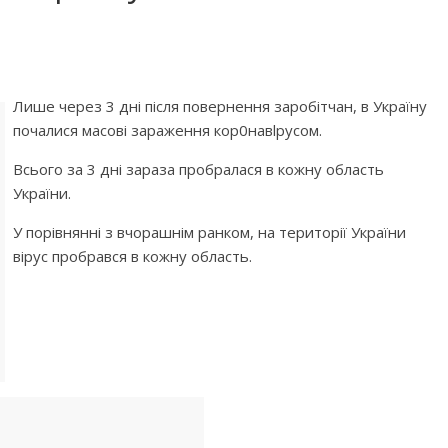
Лише через 3 дні після повернення заробітчан, в Україну
почалися масові зараження кор0навlрусом.
Всього за 3 дні зараза пробралася в кожну область
України.
У порівнянні з вчорашнім ранком, на території України
вірус пробрався в кожну область.