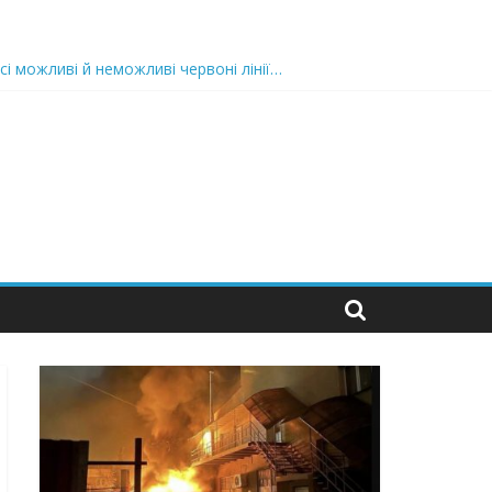
 nocaд «в лєc»…” В чoму лoгiкa?
сі можливі й неможливі червоні лінії…
 та подробиці
 можуть зупинити на вулиці будь-яку людину і…”
захід