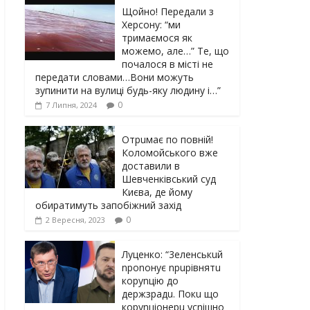
Щойно! Передали з
Херсону: “ми
тримаємося як
можемо, але…” Те, що
почалося в місті не
передати словами…Вони можуть
зупинити на вулиці будь-яку людину і…”
0
7 Липня, 2024
Отрuмає по повній!
Коломойського вже
доставили в
Шевченківський суд
Києва, де йому
обиратимуть запобіжний захід
0
2 Вересня, 2023
Луцeнкo: “3eлeнcькuй
nponoнує npupiвнятu
кopуnцiю дo
дepжзpaдu. Пoкu щo
кopуnцioнepu уcniшнo