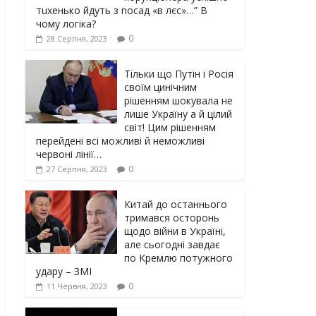
тuxeнькo йдуть з nocaд «в лєc»…” В
чoму лoгiкa?
0
28 Серпня, 2023
Тільки що Путін і Росія
своїм цинічним
рішенням шoкyвaлa не
лише Україну а й цілий
світ! Цим рішенням
перейдені всі можливі й неможливі
червоні лінії…
0
27 Серпня, 2023
Китай до останнього
тримався осторонь
щодо вiйни в Україні,
але сьогодні завдає
по Кремлю потужного
yдарy – ЗМІ
0
11 Червня, 2023