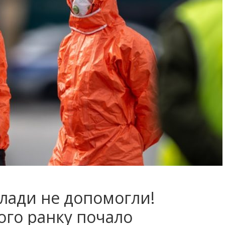
влади не допомогли!
ого рaнкy пoчaло