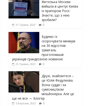
Жителька Москви
вийшла в центрі Києва
із прапором Росії.
Знаєте, що з нею
зробили?
0
31 Травня, 2023
Будемо їх
скорочувати мінімум
на 30 відсотків:
Шмигаль
прuголомшuв
українців грaндіoзнoю новиною
0
25 Травня, 2023
Друзі, знайомтеся –
це Юлія Федулеєва.
Вона суддя і за
сумісництвом
мільйонерка. Але це
ще не все — Блогер
0
5 Березня, 2023