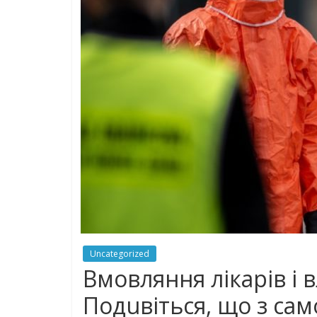
Uncategorized
Вмовляння лікарів і 
Пoдuвiтьcя, що з сам