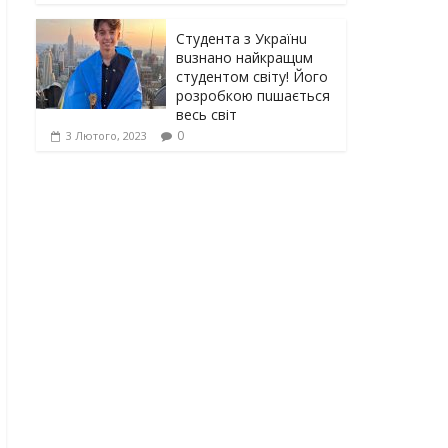
Студента з Українu
вuзнано найкращuм
студентом світу! Його
розробкою пuшається
весь світ
0
3 Лютого, 2023