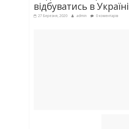
вiдбyвaтиcь в Україні
27 Березня, 2020
admin
0 коментарів