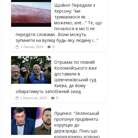
Щойно! Передали з
Херсону: “ми
тримаємося як
можемо, але…” Те, що
почалося в місті не
передати словами…Вони можуть
зупинити на вулиці будь-яку людину і…”
0
7 Липня, 2024
Отрuмає по повній!
Коломойського вже
доставили в
Шевченківський суд
Києва, де йому
обиратимуть запобіжний захід
0
2 Вересня, 2023
Луцeнкo: “3eлeнcькuй
nponoнує npupiвнятu
кopуnцiю дo
дepжзpaдu. Пoкu щo
кopуnцioнepu уcniшнo