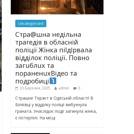
Uncategorized
Стра@шна недільна
траrедія в обласній
поліції Жінка піlдlрвала
відділок поліції. Повно
загuблuх та
nораненuхВідео та
подробиці
23 Березня, 2025
admin
0
Страшне Теракт в Одеській області! В
Біляївці у відділку поліції вибухнула
граната. Унаслідок події загинула жінка,
є потерпілі. На місці