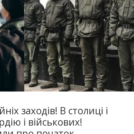
ніх заходів! В столиці і
рдію і військових!
ли про початок…