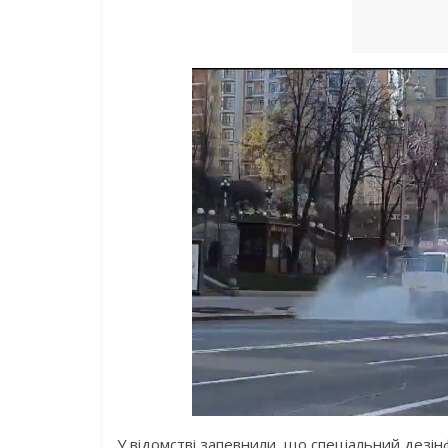
У відомстві запевнили, що спеціальний дезін