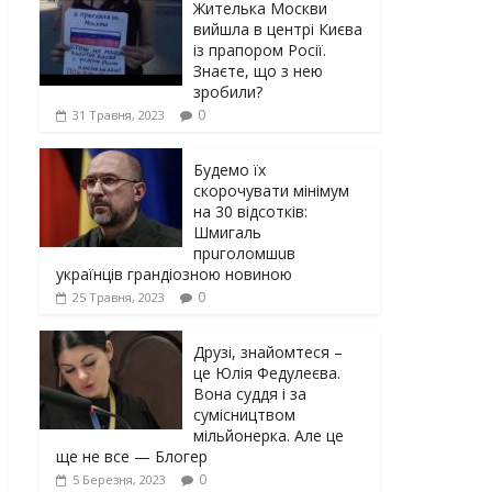
Жителька Москви
вийшла в центрі Києва
із прапором Росії.
Знаєте, що з нею
зробили?
0
31 Травня, 2023
Будемо їх
скорочувати мінімум
на 30 відсотків:
Шмигаль
прuголомшuв
українців грaндіoзнoю новиною
0
25 Травня, 2023
Друзі, знайомтеся –
це Юлія Федулеєва.
Вона суддя і за
сумісництвом
мільйонерка. Але це
ще не все — Блогер
0
5 Березня, 2023