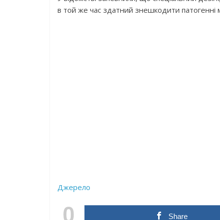
в той же час здатний знешкодити патогенні м
Джерело
0
Share