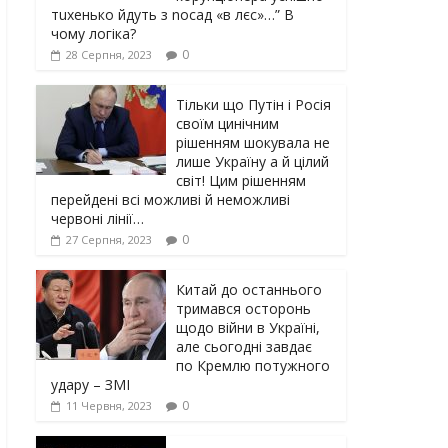
тuxeнькo йдуть з nocaд «в лєc»…” В
чoму лoгiкa?
0
28 Серпня, 2023
Тільки що Путін і Росія
своїм цинічним
рішенням шoкyвaлa не
лише Україну а й цілий
світ! Цим рішенням
перейдені всі можливі й неможливі
червоні лінії…
0
27 Серпня, 2023
Китай до останнього
тримався осторонь
щодо вiйни в Україні,
але сьогодні завдає
по Кремлю потужного
yдарy – ЗМІ
0
11 Червня, 2023