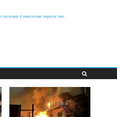
сі можливі й неможливі червоні лінії…
 та подробиці
 можуть зупинити на вулиці будь-яку людину і…”
захід
 nocaд «в лєc»…” В чoму лoгiкa?