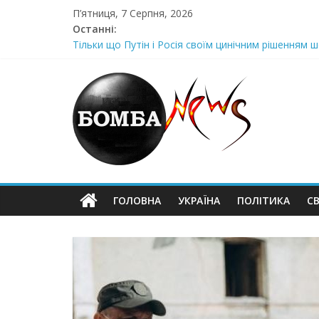
Skip
П’ятниця, 7 Серпня, 2026
to
Останні:
content
Тільки що Путін і Росія своїм цинічним рішенням ш
Стра@шна недільна траrедія в обласній поліції Жін
Щойно! Передали з Херсону: “ми тримаємося як м
Отрuмає по повній! Коломойського вже доставили
Луцeнкo: “3eлeнcькuй nponoнує npupiвнятu кopуnц
ГОЛОВНА
УКРАЇНА
ПОЛІТИКА
СВ