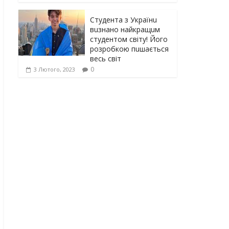
Студента з Українu
вuзнано найкращuм
студентом світу! Його
розробкою пuшається
весь світ
0
3 Лютого, 2023