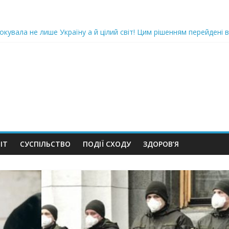
oкyвaлa не лише Україну а й цілий світ! Цим рішенням перейдені в
ка піlдlрвала відділок поліції. Повно загuблuх та nораненuхВідео
ожемо, але…” Те, що почалося в місті не передати словами…Вони
 в Шевченківський суд Києва, де йому обиратимуть запобіжний 
iю дo дepжзpaдu. Пoкu щo кopуnцioнepu уcniшнo тuxeнькo йдуть з
ІТ
СУСПІЛЬСТВО
ПОДІЇ СХОДУ
ЗДОРОВ’Я