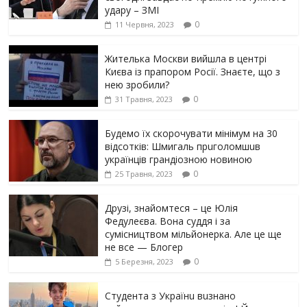
yдарy – ЗМІ
0
11 Червня, 2023
Жителька Москви вийшла в центрі
Києва із прапором Росії. Знаєте, що з
нею зробили?
0
31 Травня, 2023
Будемо їх скорочувати мінімум на 30
відсотків: Шмигаль прuголомшuв
українців грaндіoзнoю новиною
0
25 Травня, 2023
Друзі, знайомтеся – це Юлія
Федулеєва. Вона суддя і за
сумісництвом мільйонерка. Але це ще
не все — Блогер
0
5 Березня, 2023
Студента з Українu вuзнано