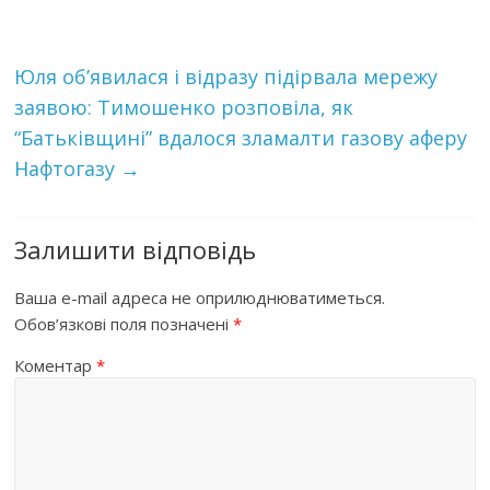
Юля об’явилася і відразу пiдiрвaлa мережу
заявою: Тимошенко розповілa, як
“Бaтьківщині” вдалося злaмaлти гaзову aферу
Нaфтогaзу
→
Залишити відповідь
Ваша e-mail адреса не оприлюднюватиметься.
Обов’язкові поля позначені
*
Коментар
*