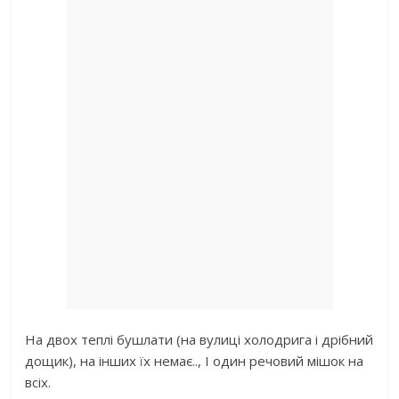
На двох теплі бушлати (на вулиці холодрига і дрібний
дощик), на інших їх немає.., І один речовий мішок на
всіх.