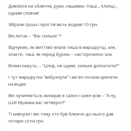
Дивлюся на обличчя, руки, нашивки. Наші.., Хлопці..,
одним словом!
Зібрали гроші і простягають водієві 10 грн.
Він питає – ”Вас скільки “?
Відчуваю, як миттєво впала тиша в маршрутці, але,
знаєте, така, як перед бурею – насторожено-зла.
Вояки кажуть: – ”Шеф, не шуми, скільки доплатити?”
І тут маршрутка “вибухнула” і ми всі почали кричати
на водія.
Він зупиняється, визирає в салон і каже всім – ”А ну,
ША! Мужики вас четверо?!”
Ті кивнули і він тому хто був ближче до нього дав
чотири сотні грн.