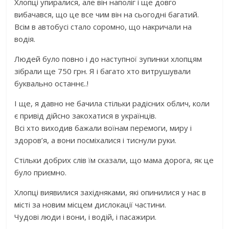
Хлопці упиралися, але він наполіг і ще довго
вибачався, що це все чим він на сьогодні багатий.
Всім в автобусі стало соромно, що накричали на
водія.
Людей було повно і до наступної зупинки хлопцям
зібрали ще 750 грн. Я і багато хто витрушували
буквально останнє..!
І ще, я давно не бачила стільки радісних облич, коли
є привід дійсно закохатися в українців.
Всі хто виходив бажали воїнам перемоги, миру і
здоров’я, а вони посміхалися і тиснули руки.
Стільки добрих слів їм сказали, що мама дорога, як це
було приємно.
Хлопці виявилися західняками, які опинилися у нас в
місті за новим місцем дислокації частини.
Чудові люди і вони, і водій, і пасажири.