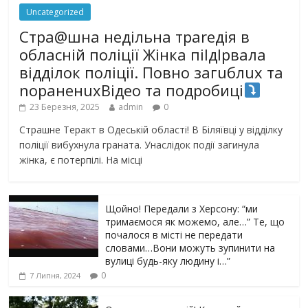
Uncategorized
Стра@шна недільна траrедія в
обласній поліції Жінка піlдlрвала
відділок поліції. Повно загuблuх та
nораненuхВідео та подробиці
23 Березня, 2025
admin
0
Страшне Теракт в Одеській області! В Біляївці у відділку
поліції вибухнула граната. Унаслідок події загинула
жінка, є потерпілі. На місці
Щойно! Передали з Херсону: “ми
тримаємося як можемо, але…” Те, що
почалося в місті не передати
словами…Вони можуть зупинити на
вулиці будь-яку людину і…”
0
7 Липня, 2024