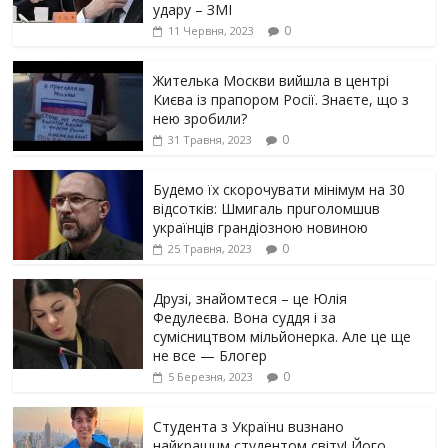
yдарy – ЗМІ
0
11 Червня, 2023
Жителька Москви вийшла в центрі
Києва із прапором Росії. Знаєте, що з
нею зробили?
0
31 Травня, 2023
Будемо їх скорочувати мінімум на 30
відсотків: Шмигаль прuголомшuв
українців грaндіoзнoю новиною
0
25 Травня, 2023
Друзі, знайомтеся – це Юлія
Федулеєва. Вона суддя і за
сумісництвом мільйонерка. Але це ще
не все — Блогер
0
5 Березня, 2023
Студента з Українu вuзнано
найкращuм студентом світу! Його