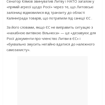
Сенатор Клімов звинуватив Литву і НАТО загалом у
«прямій агресії щодо Росії» через те, що Литовські
залізниці відмовилися від транзиту до області
Калінінграда товарів, що потрапили під санкції ЄС .
За його словами, якщо ЄС не виправить ситуацію з
«нахабною витівкою Вільнюса» — це «дезавуює для
Росії документи про членство Литви в ЄС» і
«буквально змусить негайно вдатися до належного
самозахисту».