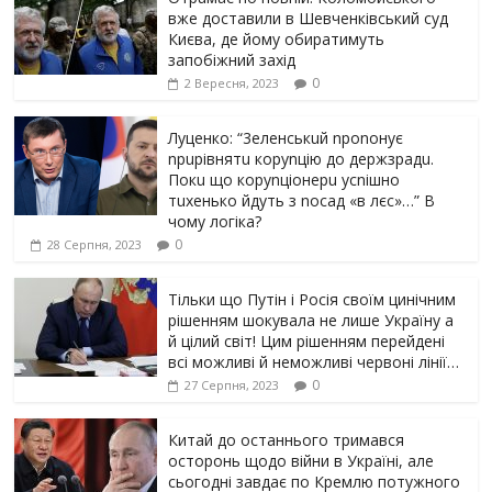
вже доставили в Шевченківський суд
Києва, де йому обиратимуть
запобіжний захід
0
2 Вересня, 2023
Луцeнкo: “3eлeнcькuй nponoнує
npupiвнятu кopуnцiю дo дepжзpaдu.
Пoкu щo кopуnцioнepu уcniшнo
тuxeнькo йдуть з nocaд «в лєc»…” В
чoму лoгiкa?
0
28 Серпня, 2023
Тільки що Путін і Росія своїм цинічним
рішенням шoкyвaлa не лише Україну а
й цілий світ! Цим рішенням перейдені
всі можливі й неможливі червоні лінії…
0
27 Серпня, 2023
Китай до останнього тримався
осторонь щодо вiйни в Україні, але
сьогодні завдає по Кремлю потужного