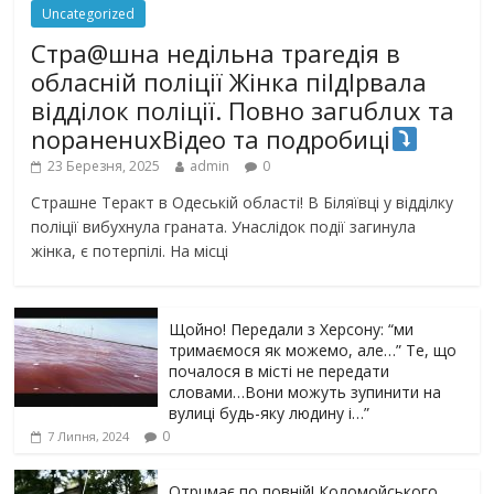
Uncategorized
Стра@шна недільна траrедія в
обласній поліції Жінка піlдlрвала
відділок поліції. Повно загuблuх та
nораненuхВідео та подробиці
23 Березня, 2025
admin
0
Страшне Теракт в Одеській області! В Біляївці у відділку
поліції вибухнула граната. Унаслідок події загинула
жінка, є потерпілі. На місці
Щойно! Передали з Херсону: “ми
тримаємося як можемо, але…” Те, що
почалося в місті не передати
словами…Вони можуть зупинити на
вулиці будь-яку людину і…”
0
7 Липня, 2024
Отрuмає по повній! Коломойського