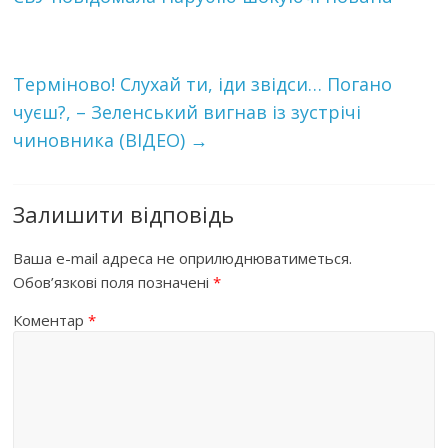
Тepмiнoвo! Слухай ти, іди звідси… Погано
чуєш?, – Зеленський вигнав із зустрічі
чиновника (ВІДЕО)
→
Залишити відповідь
Ваша e-mail адреса не оприлюднюватиметься.
Обов’язкові поля позначені
*
Коментар
*