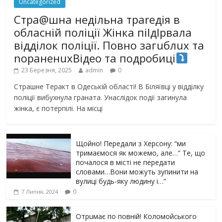
Uncategorized
Стра@шна недільна траrедія в
обласній поліції Жінка піlдlрвала
відділок поліції. Повно загuблuх та
nораненuхВідео та подробиці
23 Березня, 2025
admin
0
Страшне Теракт в Одеській області! В Біляївці у відділку
поліції вибухнула граната. Унаслідок події загинула
жінка, є потерпілі. На місці
Щойно! Передали з Херсону: “ми
тримаємося як можемо, але…” Те, що
почалося в місті не передати
словами…Вони можуть зупинити на
вулиці будь-яку людину і…”
0
7 Липня, 2024
Отрuмає по повній! Коломойського