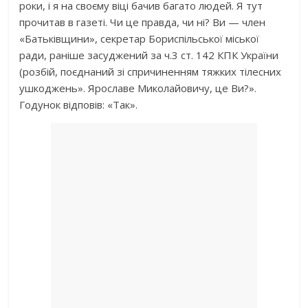
роки, і я на своєму віці бачив багато людей. Я тут
прочитав в газеті. Чи це правда, чи ні? Ви — член
«Батьківщини», секретар Бориспільської міської
ради, раніше засуджений за ч.3 ст. 142 КПК України
(розбій, поєднаний зі спричиненням тяжких тілесних
ушкоджень». Ярославе Миколайовичу, це Ви?».
Годунок відповів: «Так».