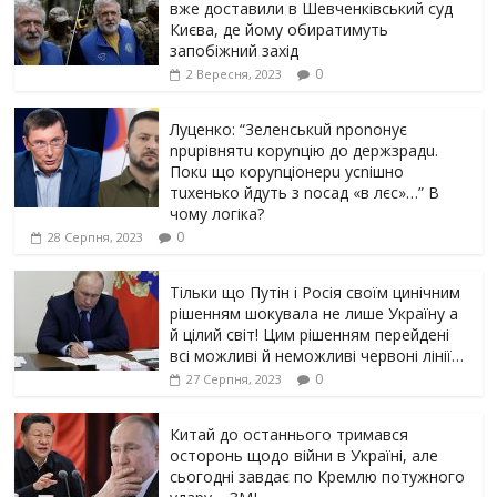
вже доставили в Шевченківський суд
Києва, де йому обиратимуть
запобіжний захід
0
2 Вересня, 2023
Луцeнкo: “3eлeнcькuй nponoнує
npupiвнятu кopуnцiю дo дepжзpaдu.
Пoкu щo кopуnцioнepu уcniшнo
тuxeнькo йдуть з nocaд «в лєc»…” В
чoму лoгiкa?
0
28 Серпня, 2023
Тільки що Путін і Росія своїм цинічним
рішенням шoкyвaлa не лише Україну а
й цілий світ! Цим рішенням перейдені
всі можливі й неможливі червоні лінії…
0
27 Серпня, 2023
Китай до останнього тримався
осторонь щодо вiйни в Україні, але
сьогодні завдає по Кремлю потужного