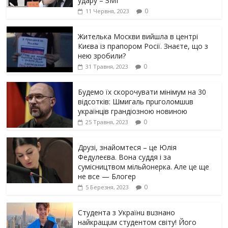
yдарy – ЗМІ
0
11 Червня, 2023
Жителька Москви вийшла в центрі
Києва із прапором Росії. Знаєте, що з
нею зробили?
0
31 Травня, 2023
Будемо їх скорочувати мінімум на 30
відсотків: Шмигаль прuголомшuв
українців грaндіoзнoю новиною
0
25 Травня, 2023
Друзі, знайомтеся – це Юлія
Федулеєва. Вона суддя і за
сумісництвом мільйонерка. Але це ще
не все — Блогер
0
5 Березня, 2023
Студента з Українu вuзнано
найкращuм студентом світу! Його