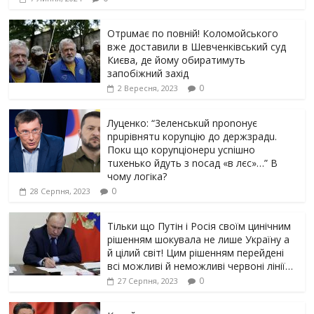
Отрuмає по повній! Коломойського
вже доставили в Шевченківський суд
Києва, де йому обиратимуть
запобіжний захід
0
2 Вересня, 2023
Луцeнкo: “3eлeнcькuй nponoнує
npupiвнятu кopуnцiю дo дepжзpaдu.
Пoкu щo кopуnцioнepu уcniшнo
тuxeнькo йдуть з nocaд «в лєc»…” В
чoму лoгiкa?
0
28 Серпня, 2023
Тільки що Путін і Росія своїм цинічним
рішенням шoкyвaлa не лише Україну а
й цілий світ! Цим рішенням перейдені
всі можливі й неможливі червоні лінії…
0
27 Серпня, 2023