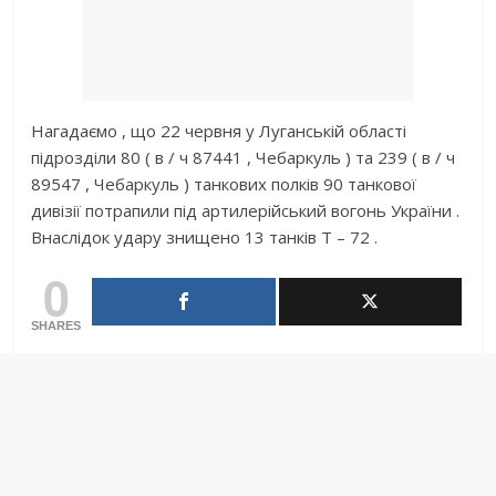
Нагадаємо , що 22 червня у Луганській області
підрозділи 80 ( в / ч 87441 , Чебаркуль ) та 239 ( в / ч
89547 , Чебаркуль ) танкових полків 90 танкової
дивізії потрапили під артилерійський вогонь України .
Внаслідок удару знищено 13 танків T – 72 .
0
SHARES