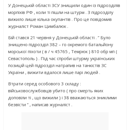
У Донецькій області ЗСУ знищили один із підрозділів
морпіхів РФ , коли ті пішли на штурм . З підрозділу
вижило лише кілька окупантів . Про це повідомив
журналіст Роман Цимбалюк .
Бій стався 21 червня у Донецькій області . ” Було
знищено підрозділ 382 – го окремого батальйону
морської піхоти ( в / ч 45765 , Темрюк ) 810 обр мп (
Севастополь ) . Під час спроби штурму українських
позицій цей підрозділ натрапив на танкістів ЗС
України , вижити вдалося лише парі людей .
Втрати серед особового 3 складу :
військовослужбовців убито ( про смерть яких
доповіли ті , що вижили ) і 38 вважаються зниклими
безвісти ” , написав журналіст .