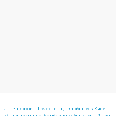
←
Терmіново! Гляньте, що знайшли в Києві
під завалами розбомбленого будинку… Відео