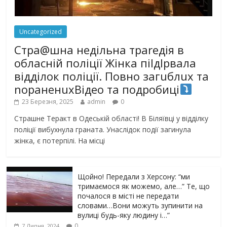
Uncategorized
Стра@шна недільна траrедія в
обласній поліції Жінка піlдlрвала
відділок поліції. Повно загuблuх та
nораненuхВідео та подробиці
23 Березня, 2025
admin
0
Страшне Теракт в Одеській області! В Біляївці у відділку
поліції вибухнула граната. Унаслідок події загинула
жінка, є потерпілі. На місці
Щойно! Передали з Херсону: “ми
тримаємося як можемо, але…” Те, що
почалося в місті не передати
словами…Вони можуть зупинити на
вулиці будь-яку людину і…”
0
7 Липня, 2024