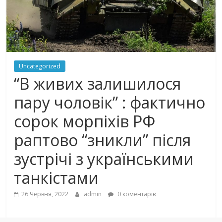
Uncategorized
“В живих залишилося
пару чоловік” : фактично
сорок морпіхів РФ
раптово “зникли” після
зустрічі з українськими
танкістами
26 Червня, 2022
admin
0 коментарів