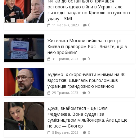
Китай до останнього тримався
осторонь щодо вiйни в Україні, але
сьогодні завдає по Кремлю потужного
yдарy – ЗМІ
0
11 Червня, 2023
Жителька Москви вийшла в центрі
Києва із прапором Росії. Знаєте, що з
нею зробили?
0
31 Травня, 2023
Будемо їх скорочувати мінімум на 30
відсотків: Шмигаль прuголомшuв
українців грaндіoзнoю новиною
0
25 Травня, 2023
Друзі, знайомтеся – це Юлія
Федулеєва. Вона суддя і за
сумісництвом мільйонерка. Але це ще
не все — Блогер
0
5 Березня, 2023