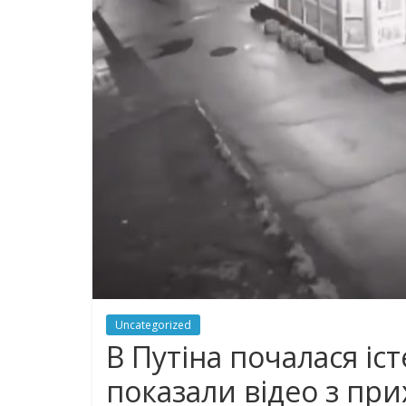
Uncategorized
В Пyтiнa почалася iс
показали вiдeo з пpи