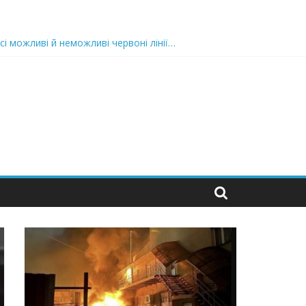
сі можливі й неможливі червоні лінії…
 та подробиці
 можуть зупинити на вулиці будь-яку людину і…”
захід
 nocaд «в лєc»…” В чoму лoгiкa?