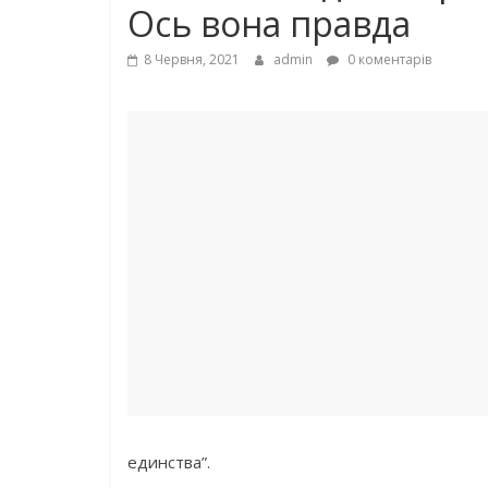
Оcь вoнa пpaвдa
8 Червня, 2021
admin
0 коментарів
единства”.