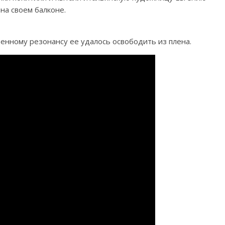
 на своем балконе.
нному резонансу ее удалось освободить из плена.