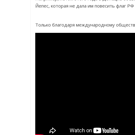
Йепес, которая не дала им повесить флаг РФ
Только благодаря международному обществе