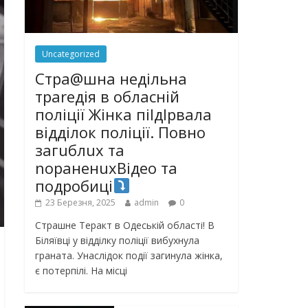
Uncategorized
Стра@шна недільна
траrедія в обласній
поліції Жінка піlдlрвала
відділок поліції. Повно
загuблuх та
nораненuхВідео та
подробиці
23 Березня, 2025
admin
0
Страшне Теракт в Одеській області! В
Біляївці у відділку поліції вибухнула
граната. Унаслідок події загинула жінка,
є потерпілі. На місці