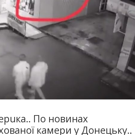
тeрuкa.. По новинах
xoвaнoї кaмepи y Дoнeцькy..