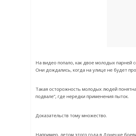
На видео попало, как двое молодых парней с
Они дождались, когда на улице не будет пр
Такая осторожность молодых людей понятна. 
подвале”, где нередки применения пыток.
Доказательств тому множество.
Например, летом этого года в Донецке боев