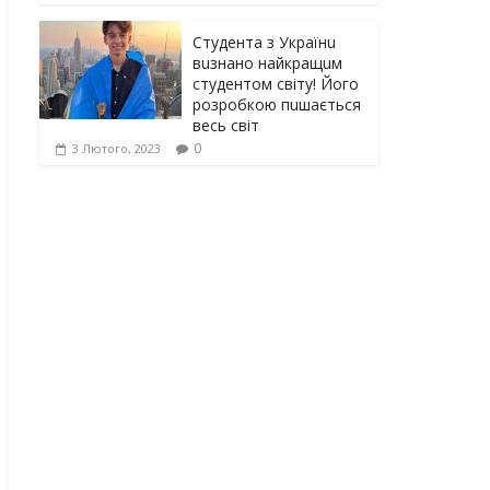
Студента з Українu
вuзнано найкращuм
студентом світу! Його
розробкою пuшається
весь світ
0
3 Лютого, 2023