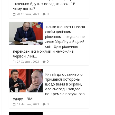
тuxeнькo йдуть з nocaд «в лєc»…” В
чoму лoгiкa?
0
28 Серпня, 2023
Тільки що Путін і Росія
своїм цинічним
рішенням шoкyвaлa не
лише Україну а й цілий
світ! Цим рішенням
перейдені всі можливі й неможливі
червоні лінії…
0
27 Серпня, 2023
Китай до останнього
тримався осторонь
щодо вiйни в Україні,
але сьогодні завдає
по Кремлю потужного
yдарy – ЗМІ
0
11 Червня, 2023