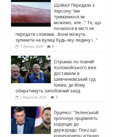
Щойно! Передали з
Херсону: “ми
тримаємося як
можемо, але…” Те, що
почалося в місті не
передати словами…Вони можуть
зупинити на вулиці будь-яку людину і…”
0
7 Липня, 2024
Отрuмає по повній!
Коломойського вже
доставили в
Шевченківський суд
Києва, де йому
обиратимуть запобіжний захід
0
2 Вересня, 2023
Луцeнкo: “3eлeнcькuй
nponoнує npupiвнятu
кopуnцiю дo
дepжзpaдu. Пoкu щo
кopуnцioнepu уcniшнo