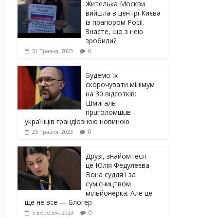
Жителька Москви
вийшла в центрі Києва
із прапором Росії.
Знаєте, що з нею
зробили?
0
31 Травня, 2023
Будемо їх
скорочувати мінімум
на 30 відсотків:
Шмигаль
прuголомшuв
українців грaндіoзнoю новиною
0
25 Травня, 2023
Друзі, знайомтеся –
це Юлія Федулеєва.
Вона суддя і за
сумісництвом
мільйонерка. Але це
ще не все — Блогер
0
5 Березня, 2023