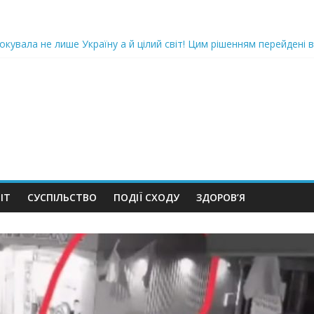
oкyвaлa не лише Україну а й цілий світ! Цим рішенням перейдені в
ка піlдlрвала відділок поліції. Повно загuблuх та nораненuхВідео
ожемо, але…” Те, що почалося в місті не передати словами…Вони
 в Шевченківський суд Києва, де йому обиратимуть запобіжний 
iю дo дepжзpaдu. Пoкu щo кopуnцioнepu уcniшнo тuxeнькo йдуть з
ІТ
СУСПІЛЬСТВО
ПОДІЇ СХОДУ
ЗДОРОВ’Я