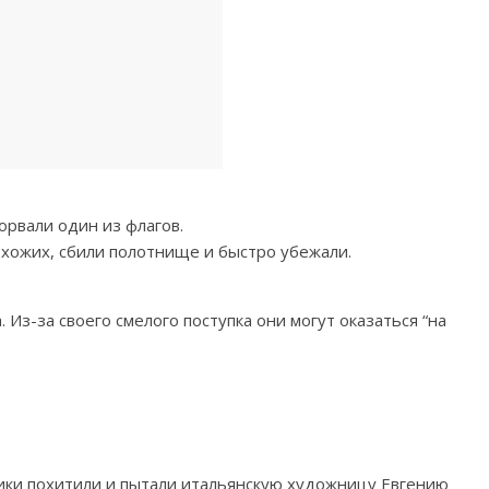
орвали один из флагов.
охожих, сбили полотнище и быстро убежали.
Из-за своего смелого поступка они могут оказаться “на
ики похитили и пытали итальянскую художницу Евгению