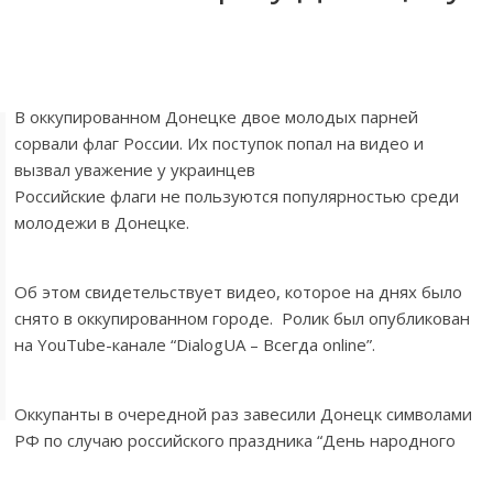
В оккупированном Донецке двое молодых парней
сорвали флаг России. Их поступок попал на видео и
вызвал уважение у украинцев
Российские флаги не пользуются популярностью среди
молодежи в Донецке.
Об этом свидетельствует видео, которое на днях было
снято в оккупированном городе. Ролик был опубликован
на YouTube-канале “DialogUA – Всегда online”.
Оккупанты в очередной раз завесили Донецк символами
РФ по случаю российского праздника “День народного