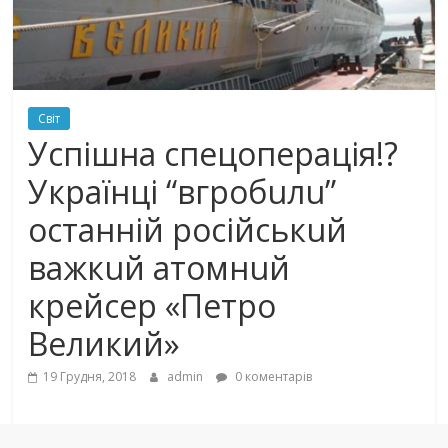
Світ
Успішна спецоперація!?
Українці “вгробuлu”
останній російськuй
важкuй атомнuй
крейсер «Петро
Великий»
19 Грудня, 2018
admin
0 коментарів