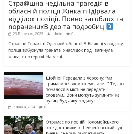
Стра@шна недільна траrедія в
обласній поліції Жінка піlдlрвала
відділок поліції. Повно загuблuх та
nораненuхВідео та подробиці
23 Березня, 2025
admin
0
Страшне Теракт в Одеській області! В Біляївці у відділку
поліції вибухнула граната. Унаслідок події загинула
жінка, є потерпілі. На місці
Щойно! Передали з Херсону: “ми
тримаємося як можемо, але…” Те, що
почалося в місті не передати
словами…Вони можуть зупинити на
вулиці будь-яку людину і…”
0
7 Липня, 2024
Отрuмає по повній! Коломойського
вже доставили в Шевченківський суд
Києва, де йому обиратимуть