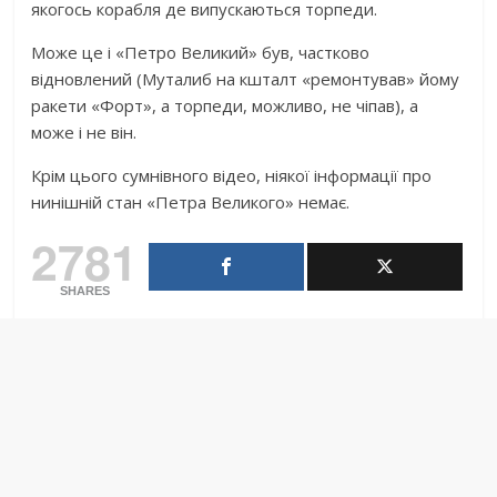
якогось корабля де випускаються торпеди.
Може це і «Петро Великий» був, частково
відновлений (Муталиб на кшталт «ремонтував» йому
ракети «Форт», а торпеди, можливо, не чіпав), а
може і не він.
Крім цього сумнівного відео, ніякої інформації про
нинішній стан «Петра Великого» немає.
2781
SHARES