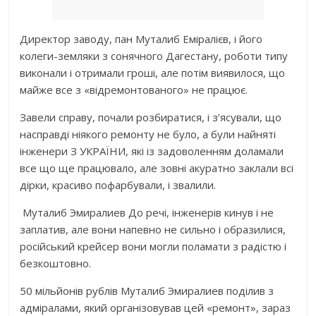
Директор заводу, пан Муталиб Еміралієв, і його
колеги-земляки з сонячного Дагестану, роботи типу
виконали і отримали гроші, але потім виявилося, що
майже все з «відремонтованого» не працює.
Завели справу, почали розбиратися, і з’ясували, що
насправді ніякого ремонту не було, а були найняті
інженери З УКРАЇНИ, які із задоволенням доламали
все що ще працювало, але зовні акуратно заклали всі
дірки, красиво пофарбували, і звалили.
Муталиб Эмиралиев До речі, інженерів кинув і не
заплатив, але вони напевно не сильно і образилися,
російський крейсер вони могли поламати з радістю і
безкоштовно.
50 мільйонів рублів Муталиб Эмиралиев поділив з
адміралами, який організовував цей «ремонт», зараз