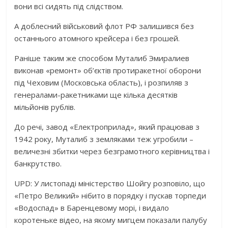
вони всі сидять під слідством.
А доблесний військовий флот РФ залишився без
останнього атомного крейсера і без грошей.
Раніше таким же способом Муталиб Эмиралиев
виконав «ремонт» об’єктів протиракетної оборони
під Чеховим (Московська область), і розпиляв з
генералами-ракетниками ще кілька десятків
мільйонів рублів.
До речі, завод «Електроприлад», який працював з
1942 року, Муталиб з земляками теж угробили –
величезні збитки через безграмотного керівництва і
банкрутство.
UPD: У листопаді міністерство Шойгу розповіло, що
«Петро Великий» нібито в порядку і пускав торпеди
«Водоспад» в Баренцевому морі, і видало
коротеньке відео, на якому мигцем показали палубу