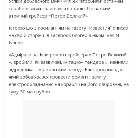
Успіхи доблесного ВМФ РФ: Як “вгробили” останній
корабель який залишався в строю. Це важкий
атомний крейсер «Петро Великий».
Історію цю з посиланням на газету “Известия” описав
на своїй сторінці в Facebook блогер з ніком Ivan N
Ivanov.
«Адмірали затіяли ремонт крейсера« Петро Великий
», зробили, як зазвичай, імітацію« тендера », найняли
підрядника – московський завод« Електроприлад »,
який зобов’язався провести ремонт і заміну
електрообладнання на кораблі і на його озброєнні, на
суму 50 млн рублів.