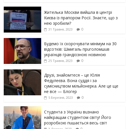
Жителька Москви вийшла в центрі
Києва із прапором Росії. Знаєте, що з
нею зробили?
0
31 Травня, 2023
Будемо їх скорочувати мінімум на 30
відсотків: Шмигаль прuголомшuв
українців грaндіoзнoю новиною
0
25 Травня, 2023
Друзі, знайомтеся – це Юлія
Федулеєва. Вона суддя і за
сумісництвом мільйонерка. Але це ще
не все — Блогер
0
5 Березня, 2023
Студента з Українu вuзнано
найкращuм студентом світу! Його
розробкою пuшається весь світ
0
3 Лютого, 2023