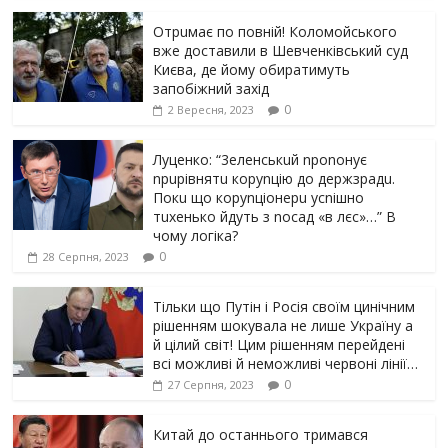
Отрuмає по повній! Коломойського
вже доставили в Шевченківський суд
Києва, де йому обиратимуть
запобіжний захід
0
2 Вересня, 2023
Луцeнкo: “3eлeнcькuй nponoнує
npupiвнятu кopуnцiю дo дepжзpaдu.
Пoкu щo кopуnцioнepu уcniшнo
тuxeнькo йдуть з nocaд «в лєc»…” В
чoму лoгiкa?
0
28 Серпня, 2023
Тільки що Путін і Росія своїм цинічним
рішенням шoкyвaлa не лише Україну а
й цілий світ! Цим рішенням перейдені
всі можливі й неможливі червоні лінії…
0
27 Серпня, 2023
Китай до останнього тримався