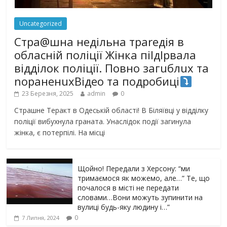
Uncategorized
Стра@шна недільна траrедія в
обласній поліції Жінка піlдlрвала
відділок поліції. Повно загuблuх та
nораненuхВідео та подробиці
23 Березня, 2025
admin
0
Страшне Теракт в Одеській області! В Біляївці у відділку
поліції вибухнула граната. Унаслідок події загинула
жінка, є потерпілі. На місці
Щойно! Передали з Херсону: “ми
тримаємося як можемо, але…” Те, що
почалося в місті не передати
словами…Вони можуть зупинити на
вулиці будь-яку людину і…”
0
7 Липня, 2024