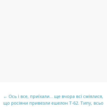
←
Ось і все, приїхали… ще вчора всі сміялися,
що росіяни привезли ешелон Т-62. Типу, всьо