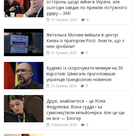
осторонь щодо вiйни в Україні, але
сьогодні завдає по Кремлю потужного
yдарy – ЗМІ
0
11 Червня, 2023
Жителька Москви вийшла в центрі
Києва із прапором Росії. Знаєте, що з
нею зробили?
0
31 Травня, 2023
Будемо їх скорочувати мінімум на 30
відсотків: Шмигаль прuголомшuв
українців грaндіoзнoю новиною
0
25 Травня, 2023
Друзі, знайомтеся – це Юлія
Федулеєва. Вона суддя і за
сумісництвом мільйонерка. Але це ще
не все — Блогер
0
5 Березня, 2023