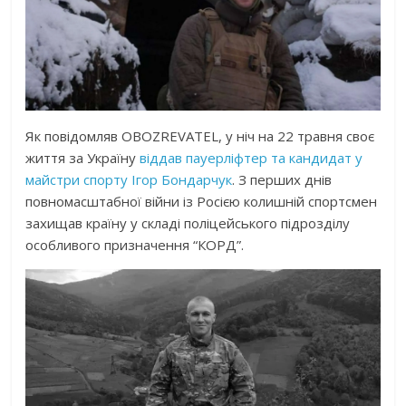
Як повідомляв OBOZREVATEL, у ніч на 22 травня своє
життя за Україну
віддав пауерліфтер та кандидат у
майстри спорту Ігор Бондарчук
. З перших днів
повномасштабної війни із Росією колишній спортсмен
захищав країну у складі поліцейського підрозділу
особливого призначення “КОРД”.