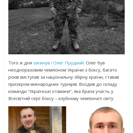
Того ж дня
загинув і
Олег Прудкий
. Олег був
неодноразовим чемпіоном України з боксу, багато
років виступав за національну збірну країни, ставав
призером міжнародних турнірів. Входив до складу
команди “Українські отамани”, яка брала участь у
Всесвітній серії боксу – клубному чемпіонаті світу.