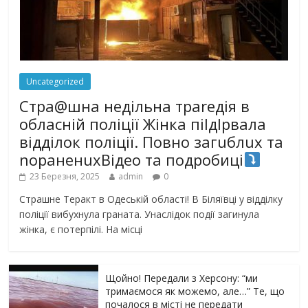
Uncategorized
Стра@шна недільна траrедія в
обласній поліції Жінка піlдlрвала
відділок поліції. Повно загuблuх та
nораненuхВідео та подробиці
23 Березня, 2025
admin
0
Страшне Теракт в Одеській області! В Біляївці у відділку
поліції вибухнула граната. Унаслідок події загинула
жінка, є потерпілі. На місці
Щойно! Передали з Херсону: “ми
тримаємося як можемо, але…” Те, що
почалося в місті не передати