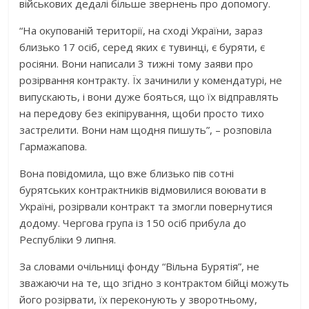
військових дедалі більше звернень про допомогу.
“На окупованій території, на сході України, зараз
близько 17 осіб, серед яких є тувинці, є буряти, є
росіяни. Вони написали 3 тижні тому заяви про
розірвання контракту. Їх зачинили у комендатурі, не
випускають, і вони дуже бояться, що їх відправлять
на передову без екіпірування, щоби просто тихо
застрелити. Вони нам щодня пишуть”, – розповіла
Гармажапова.
Вона повідомила, що вже близько пів сотні
бурятських контрактників відмовилися воювати в
Україні, розірвали контракт та змогли повернутися
додому. Чергова група із 150 осіб прибула до
Республіки 9 липня.
За словами очільниці фонду “Вільна Бурятія”, не
зважаючи на те, що згідно з контрактом бійці можуть
його розірвати, їх переконують у зворотньому,