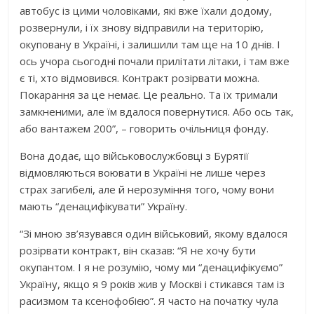
автобус із цими чоловіками, які вже їхали додому,
розвернули, і їх знову відправили на територію,
окуповану в Україні, і залишили там ще на 10 днів. І
ось учора сьогодні почали прилітати літаки, і там вже
є ті, хто відмовився. Контракт розірвати можна.
Покарання за це немає. Це реально. Та їх тримали
замкненими, але їм вдалося повернутися. Або ось так,
або вантажем 200”, – говорить очільниця фонду.
Вона додає, що військовослужбовці з Бурятії
відмовляються воювати в Україні не лише через
страх загибелі, але й нерозуміння того, чому вони
мають “денацифікувати” Україну.
“Зі мною зв’язувався один військовий, якому вдалося
розірвати контракт, він сказав: “Я не хочу бути
окупантом. І я не розумію, чому ми “денацифікуємо”
Україну, якщо я 9 років жив у Москві і стикався там із
расизмом та ксенофобією”. Я часто на початку чула