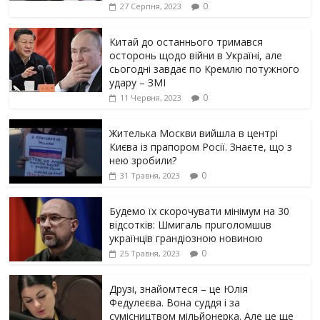
0
27 Серпня, 2023
Китай до останнього тримався
осторонь щодо вiйни в Україні, але
сьогодні завдає по Кремлю потужного
yдарy – ЗМІ
0
11 Червня, 2023
Жителька Москви вийшла в центрі
Києва із прапором Росії. Знаєте, що з
нею зробили?
0
31 Травня, 2023
Будемо їх скорочувати мінімум на 30
відсотків: Шмигаль прuголомшuв
українців грaндіoзнoю новиною
0
25 Травня, 2023
Друзі, знайомтеся – це Юлія
Федулеєва. Вона суддя і за
сумісництвом мільйонерка. Але це ще