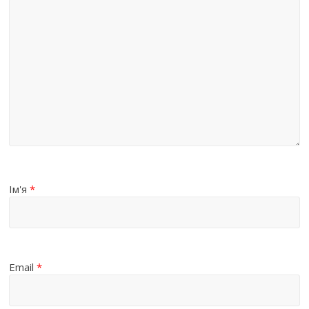
Ім'я
*
Email
*