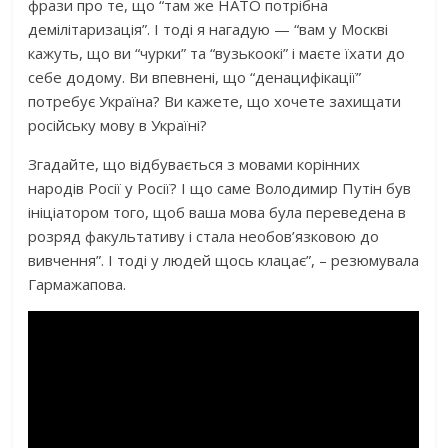
фрази про те, що “там же НАТО потрібна
демілітаризація”. І тоді я нагадую — “вам у Москві
кажуть, що ви “чурки” та “вузькоокі” і маєте їхати до
себе додому. Ви впевнені, що “денацифікації”
потребує Україна? Ви кажете, що хочете захищати
російську мову в Україні?
Згадайте, що відбувається з мовами корінних
народів Росії у Росії? І що саме Володимир Путін був
ініціатором того, щоб ваша мова була переведена в
розряд факультативу і стала необов’язковою до
вивчення”. І тоді у людей щось клацає”, – резюмувала
Гармажапова.