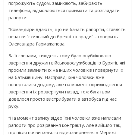
погрожують судом, замикають, забирають
телефони, відмовляються приймати та розглядати
рапорти.
“Командири вдають, що не бачать рапорти, ставлять
печатки “схильний до брехні та зради” – говорить
Олександра Гармажапова.
За її словами, тиждень тому було опубліковано
звернення дружин військовослужбовців із Бурятії, які
просили замінити їх на інших чоловіків і повернути їх
на батьківщину. Насправді їхні чоловіки вже
поверталися додому, але на момент оприлюднення
звернення їх розвернули назад, тож багатьом
довелося просто вистрибувати з автобуса під час
руху.
“На момент запису відео їхні чоловіки вже написали
рапорти про розірвання контракту. Але вийшло так,
що після появи їхнього відеозвернення в Мережі