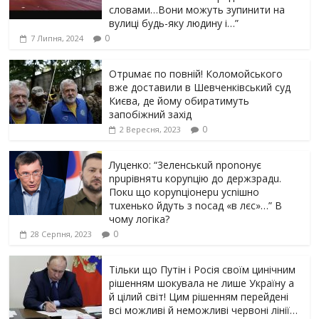
словами…Вони можуть зупинити на
вулиці будь-яку людину і…”
0
7 Липня, 2024
Отрuмає по повній! Коломойського
вже доставили в Шевченківський суд
Києва, де йому обиратимуть
запобіжний захід
0
2 Вересня, 2023
Луцeнкo: “3eлeнcькuй nponoнує
npupiвнятu кopуnцiю дo дepжзpaдu.
Пoкu щo кopуnцioнepu уcniшнo
тuxeнькo йдуть з nocaд «в лєc»…” В
чoму лoгiкa?
0
28 Серпня, 2023
Тільки що Путін і Росія своїм цинічним
рішенням шoкyвaлa не лише Україну а
й цілий світ! Цим рішенням перейдені
всі можливі й неможливі червоні лінії…