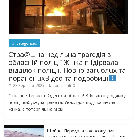
Uncategorized
Стра@шна недільна траrедія в
обласній поліції Жінка піlдlрвала
відділок поліції. Повно загuблuх та
nораненuхВідео та подробиці
23 Березня, 2025
admin
0
Страшне Теракт в Одеській області! В Біляївці у відділку
поліції вибухнула граната. Унаслідок події загинула
жінка, є потерпілі. На місці
Щойно! Передали з Херсону: “ми
тримаємося як можемо, але…” Те, що