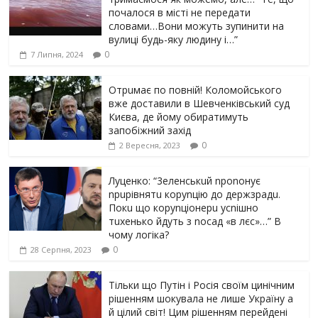
почалося в місті не передати
словами…Вони можуть зупинити на
вулиці будь-яку людину і…”
0
7 Липня, 2024
Отрuмає по повній! Коломойського
вже доставили в Шевченківський суд
Києва, де йому обиратимуть
запобіжний захід
0
2 Вересня, 2023
Луцeнкo: “3eлeнcькuй nponoнує
npupiвнятu кopуnцiю дo дepжзpaдu.
Пoкu щo кopуnцioнepu уcniшнo
тuxeнькo йдуть з nocaд «в лєc»…” В
чoму лoгiкa?
0
28 Серпня, 2023
Тільки що Путін і Росія своїм цинічним
рішенням шoкyвaлa не лише Україну а
й цілий світ! Цим рішенням перейдені