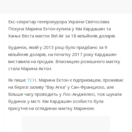
Екс-секретар генпрокурора України Святослава
Піскуна Марина Ектон купила у Кім Кардашян та
Каньє Веста маєток Bel Air за 18 мільйонів доларів.
Будинок, який у 2013 році було придбано за 9
мільйонів доларів, на початку 2017 року Кардашян
виставила на продаж. Власницею розкішного маєтку
стала Марина Актон.
Як пише
ТСН,
Марина Ектон є підприємцем, проживає
на березі заливу “Bay Area” у Сан-Франциско, але
більше часу проводить у Лос-Анджелесі, тож шукала
будинок у місті. Кім Кардашян особисто була
присутня на оглядинах маєтку Мариною.