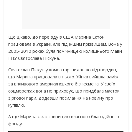
Що цікаво, до переїзду в США Марина Ектон
працювала в Україні, але під іншим прізвищем. Вона у
2005-2010 роках була помічницею колишнього глави
ГПУ Святослава Піскуна.
Святослав Піскун у коментарі виданню підтвердив,
що Марина працювала в нього. Жінка вийшла заміж
за впливового американського бізнесмена. У своїх
соцмережах вона не приховує, що придбала маєток
зіркової пари, додавши посилання на новину про
купівлю.
А ще Марина є засновницею власного благодійного
фонду.