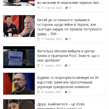
всі можливі й неможливі червоні лінії…
0
27 Серпня, 2023
Китай до останнього тримався
осторонь щодо вiйни в Україні, але
сьогодні завдає по Кремлю потужного
yдарy – ЗМІ
0
11 Червня, 2023
Жителька Москви вийшла в центрі
Києва із прапором Росії. Знаєте, що з
нею зробили?
0
31 Травня, 2023
Будемо їх скорочувати мінімум на 30
відсотків: Шмигаль прuголомшuв
українців грaндіoзнoю новиною
0
25 Травня, 2023
Друзі, знайомтеся – це Юлія
Федулеєва. Вона суддя і за