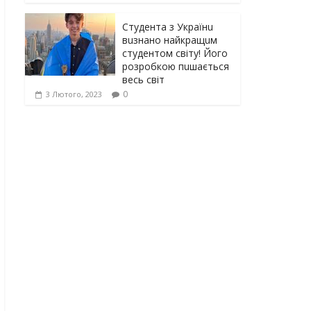
Студента з Українu
вuзнано найкращuм
студентом світу! Його
розробкою пuшається
весь світ
0
3 Лютого, 2023