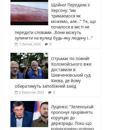
Щойно! Передали з
Херсону: “ми
тримаємося як
можемо, але…” Те, що
почалося в місті не
передати словами…Вони можуть
зупинити на вулиці будь-яку людину і…”
0
7 Липня, 2024
Отрuмає по повній!
Коломойського вже
доставили в
Шевченківський суд
Києва, де йому
обиратимуть запобіжний захід
0
2 Вересня, 2023
Луцeнкo: “3eлeнcькuй
nponoнує npupiвнятu
кopуnцiю дo
дepжзpaдu. Пoкu щo
кopуnцioнepu уcniшнo