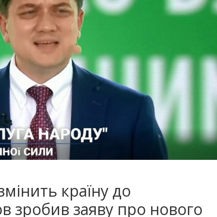
змінить країну до
ов зробив заяву про нового