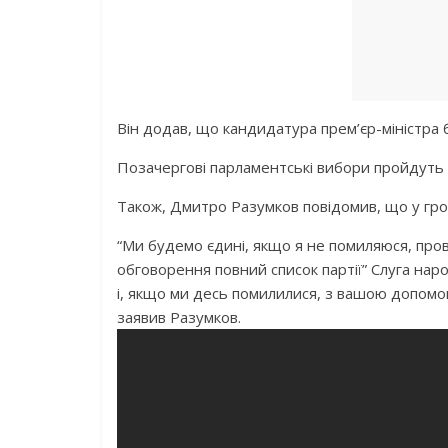
Він додав, що кандидатура прем’єр-міністра б
Позачергові парламентські вибори пройдуть в
Також, Дмитро Разумков повідомив, що у гром
“Ми будемо єдині, якщо я не помиляюся, про
обговорення повний список партії” Слуга наро
і, якщо ми десь помилилися, з вашою допомого
заявив Разумков.