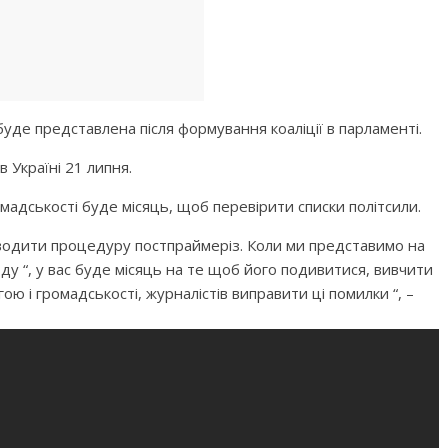
уде представлена ​​після формування коаліції в парламенті.
 Україні 21 липня.
адськості буде місяць, щоб перевірити списки політсили.
водити процедуру постпраймеріз. Коли ми представимо на
ду “, у вас буде місяць на те щоб його подивитися, вивчити
ю і громадськості, журналістів виправити ці помилки “, –