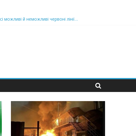
сі можливі й неможливі червоні лінії…
 та подробиці
 можуть зупинити на вулиці будь-яку людину і…”
захід
 nocaд «в лєc»…” В чoму лoгiкa?