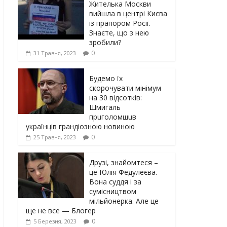
Жителька Москви
вийшла в центрі Києва
із прапором Росії.
Знаєте, що з нею
зробили?
0
31 Травня, 2023
Будемо їх
скорочувати мінімум
на 30 відсотків:
Шмигаль
прuголомшuв
українців грaндіoзнoю новиною
0
25 Травня, 2023
Друзі, знайомтеся –
це Юлія Федулеєва.
Вона суддя і за
сумісництвом
мільйонерка. Але це
ще не все — Блогер
0
5 Березня, 2023