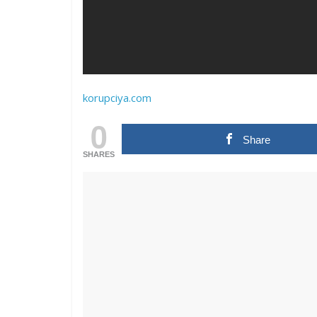
korupciya.com
0
Share
SHARES