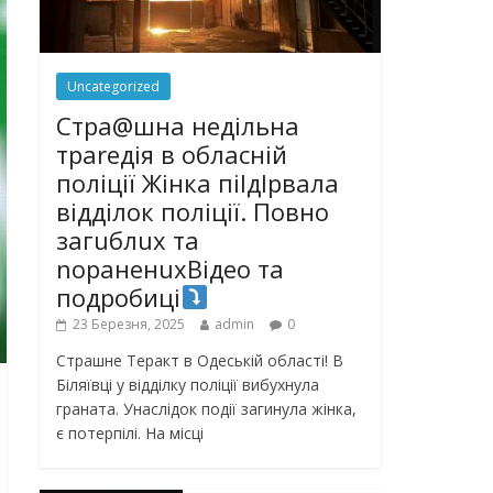
Uncategorized
Стра@шна недільна
траrедія в обласній
поліції Жінка піlдlрвала
відділок поліції. Повно
загuблuх та
nораненuхВідео та
подробиці
23 Березня, 2025
admin
0
Страшне Теракт в Одеській області! В
Біляївці у відділку поліції вибухнула
граната. Унаслідок події загинула жінка,
є потерпілі. На місці