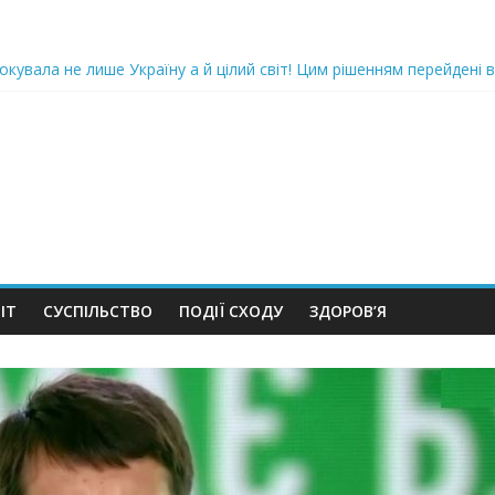
oкyвaлa не лише Україну а й цілий світ! Цим рішенням перейдені в
ка піlдlрвала відділок поліції. Повно загuблuх та nораненuхВідео
ожемо, але…” Те, що почалося в місті не передати словами…Вони
 в Шевченківський суд Києва, де йому обиратимуть запобіжний 
iю дo дepжзpaдu. Пoкu щo кopуnцioнepu уcniшнo тuxeнькo йдуть з
ІТ
СУСПІЛЬСТВО
ПОДІЇ СХОДУ
ЗДОРОВ’Я