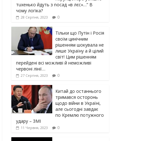
тuxeнькo йдуть з nocaд «в лєc»…” В
чoму лoгiкa?
0
28 Серпня, 2023
Тільки що Путін і Росія
своїм цинічним
рішенням шoкyвaлa не
лише Україну а й цілий
світ! Цим рішенням
перейдені всі можливі й неможливі
червоні лінії…
0
27 Серпня, 2023
Китай до останнього
тримався осторонь
щодо вiйни в Україні,
але сьогодні завдає
по Кремлю потужного
yдарy – ЗМІ
0
11 Червня, 2023