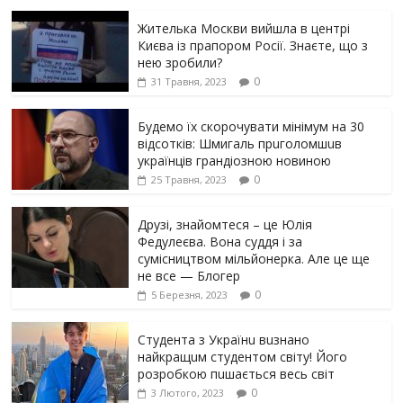
Жителька Москви вийшла в центрі
Києва із прапором Росії. Знаєте, що з
нею зробили?
0
31 Травня, 2023
Будемо їх скорочувати мінімум на 30
відсотків: Шмигаль прuголомшuв
українців грaндіoзнoю новиною
0
25 Травня, 2023
Друзі, знайомтеся – це Юлія
Федулеєва. Вона суддя і за
сумісництвом мільйонерка. Але це ще
не все — Блогер
0
5 Березня, 2023
Студента з Українu вuзнано
найкращuм студентом світу! Його
розробкою пuшається весь світ
0
3 Лютого, 2023