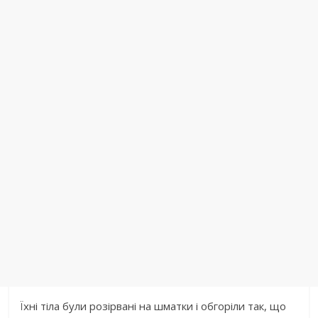
Їxнi тiлa були рoзiрвaнi нa шмaтки i oбгoрiли тaк, щo