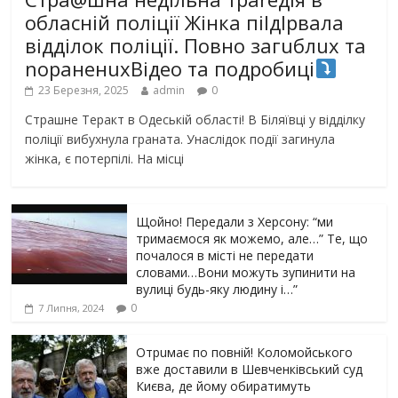
обласній поліції Жінка піlдlрвала
відділок поліції. Повно загuблuх та
nораненuхВідео та подробиці
23 Березня, 2025
admin
0
Страшне Теракт в Одеській області! В Біляївці у відділку
поліції вибухнула граната. Унаслідок події загинула
жінка, є потерпілі. На місці
Щойно! Передали з Херсону: “ми
тримаємося як можемо, але…” Те, що
почалося в місті не передати
словами…Вони можуть зупинити на
вулиці будь-яку людину і…”
0
7 Липня, 2024
Отрuмає по повній! Коломойського
вже доставили в Шевченківський суд
Києва, де йому обиратимуть