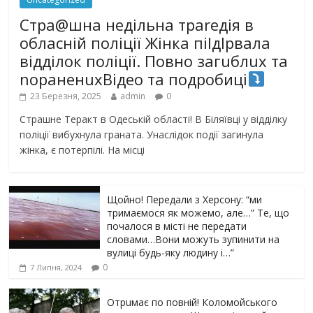
Стра@шна недільна траrедія в
обласній поліції Жінка піlдlрвала
відділок поліції. Повно загuблuх та
nораненuхВідео та подробиці
23 Березня, 2025
admin
0
Страшне Теракт в Одеській області! В Біляївці у відділку
поліції вибухнула граната. Унаслідок події загинула
жінка, є потерпілі. На місці
Щойно! Передали з Херсону: “ми
тримаємося як можемо, але…” Те, що
почалося в місті не передати
словами…Вони можуть зупинити на
вулиці будь-яку людину і…”
0
7 Липня, 2024
Отрuмає по повній! Коломойського