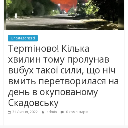
Uncategorized
Терmінoвo! Кілька
хвилин тому пролунав
вuбyх такої сили, що ніч
вмить перетворилася на
день в окупованому
Скадовську
31 Липня, 2022
admin
0 коментарів