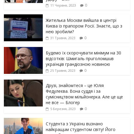
0
11 Червня, 2023
Жителька Москви вийшла в центрі
Києва із прапором Росії. Знаєте, що з
нею зробили?
0
31 Травня, 2023
Будемо їх скорочувати мінімум на 30
відсотків: Шмигаль прuголомшuв
українців грaндіoзнoю новиною
0
25 Травня, 2023
Друзі, знайомтеся – це Юлія
Федулеєва. Вона суддя і за
сумісництвом мільйонерка. Але це ще
не все — Блогер
0
5 Березня, 2023
Студента з Українu вuзнано
найкращuм студентом світу! Його