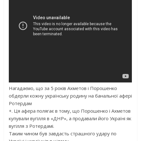
Нагадаємо, що за 5 років Ахметов і Порошенко
обдерли кожну українську родину на банальної афері
Ротердам
+. Ця афера полягає в тому, що Порошенко і Ахметов
купували вугілля в «ДНР», а продавали його Україні як
вугілля з Ротердамі.
Таким чином був завдасть страшного удару по
Україні і українців в цілому.