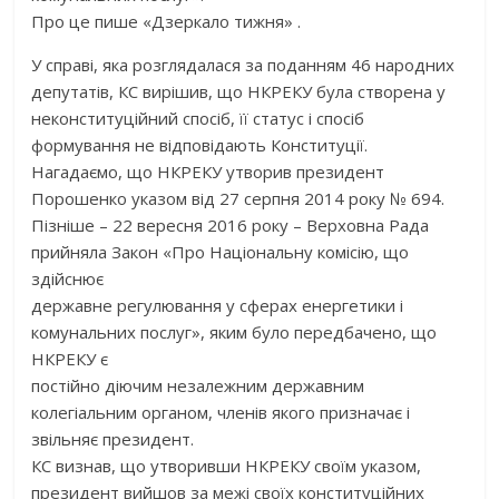
Про це пише «Дзеркало тижня» .
У справі, яка розглядалася за поданням 46 народних
депутатів, КС вирішив, що НКРЕКУ була створена у
неконституційний спосіб, її статус і спосіб
формування не відповідають Конституції.
Нагадаємо, що НКРЕКУ утворив президент
Порошенко указом від 27 серпня 2014 року № 694.
Пізніше – 22 вересня 2016 року – Верховна Рада
прийняла Закон «Про Національну комісію, що
здійснює
державне регулювання у сферах енергетики і
комунальних послуг», яким було передбачено, що
НКРЕКУ є
постійно діючим незалежним державним
колегіальним органом, членів якого призначає і
звільняє президент.
КС визнав, що утворивши НКРЕКУ своїм указом,
президент вийшов за межі своїх конституційних