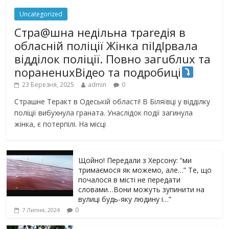
Uncategorized
Стра@шна недільна траrедія в
обласній поліції Жінка піlдlрвала
відділок поліції. Повно загuблuх та
nораненuхВідео та подробиці
23 Березня, 2025
admin
0
Страшне Теракт в Одеській області! В Біляївці у відділку
поліції вибухнула граната. Унаслідок події загинула
жінка, є потерпілі. На місці
Щойно! Передали з Херсону: “ми
тримаємося як можемо, але…” Те, що
почалося в місті не передати
словами…Вони можуть зупинити на
вулиці будь-яку людину і…”
0
7 Липня, 2024