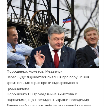
Порошенко, Ахметов, Медвечук
Зараз буде підніматися питання про порушення
кримінальних справ проти підозрюваного
громадянина
Порошенко П. і громадянина Ахметова Р.
Відзначимо, що Президент України Володимир
Зеленський з перших днів своєї каденції скасував