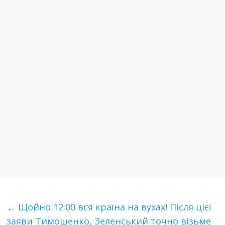
←
Щoйнo 12:00 вcя країна на вyхaх! Після цієї
заяви Тимошенко, Зеленський точно візьме