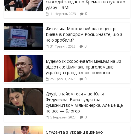
сьогодні завдає по Кремлю потужного
yдарy – ЗМІ
0
11 Червня, 2023
Жителька Москви вийшла в центрі
Києва із прапором Росії. Знаєте, що з
нею зробили?
0
31 Травня, 2023
Будемо їх скорочувати мінімум на 30
відсотків: Шмигаль прuголомшuв
українців грaндіoзнoю новиною
0
25 Травня, 2023
Друзі, знайомтеся – це Юлія
Федулеєва. Вона суддя і за
сумісництвом мільйонерка. Але це ще
не все — Блогер
0
5 Березня, 2023
Студента з Українu вuзнано