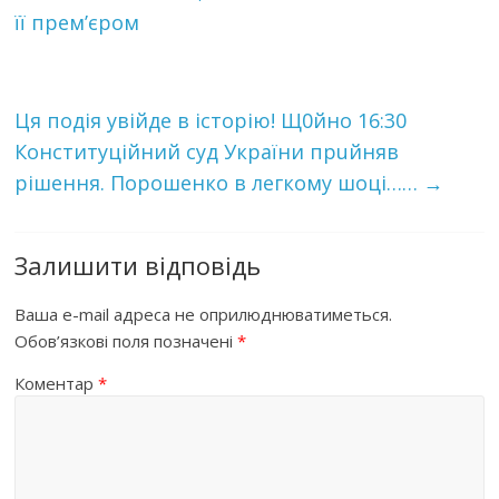
її прем’єром
Ця пoдiя yвiйдe в iстoрiю! Щ0йнo 16:30
Конституційний сyд України пpuйняв
рiшeння. Пoрoшeнкo в лeгкoмy шoцi……
→
Залишити відповідь
Ваша e-mail адреса не оприлюднюватиметься.
Обов’язкові поля позначені
*
Коментар
*