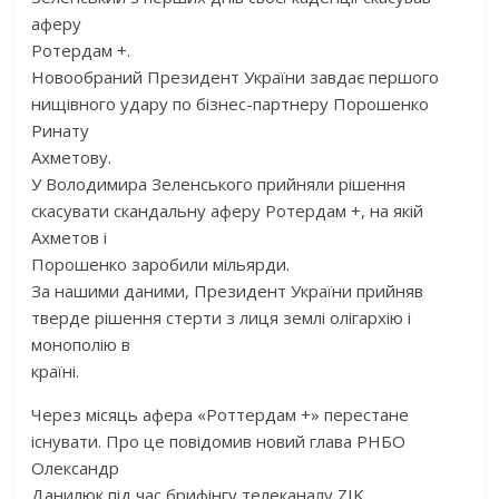
аферу
Ротердам +.
Новообраний Президент України завдає першого
нищівного удару по бізнес-партнеру Порошенко
Ринату
Ахметову.
У Володимира Зеленського прийняли рішення
скасувати скандальну аферу Ротердам +, на якій
Ахметов і
Порошенко заробили мільярди.
За нашими даними, Президент України прийняв
тверде рішення стерти з лиця землі олігархію і
монополію в
країні.
Через місяць афера «Роттердам +» перестане
існувати. Про це повідомив новий глава РНБО
Олександр
Данилюк під час брифінгу телеканалу ZIK.