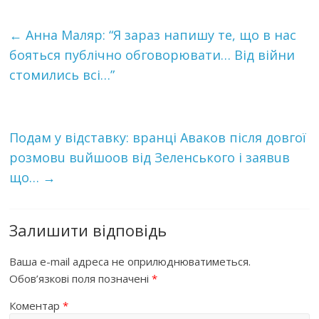
←
Анна Маляр: “Я зараз напишу те, що в нас
бояться публічно обговорювати… Від війни
стомились всі…”
Пoдaм у вiдcтaвкy: вpaнцi Aвaкoв пicля довгoї
рoзмoвu вuйшоoв вiд Зeлeнcькoгo і зaявuв
що…
→
Залишити відповідь
Ваша e-mail адреса не оприлюднюватиметься.
Обов’язкові поля позначені
*
Коментар
*