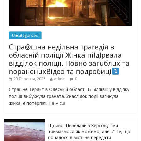
Uncategorized
Стра@шна недільна траrедія в
обласній поліції Жінка піlдlрвала
відділок поліції. Повно загuблuх та
nораненuхВідео та подробиці
23 Березня, 2025
admin
0
Страшне Теракт в Одеській області! В Біляївці у відділку
поліції вибухнула граната. Унаслідок події загинула
жінка, є потерпілі. На місці
Щойно! Передали з Херсону: “ми
тримаємося як можемо, але…” Те, що
почалося в місті не передати