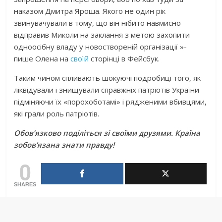
наказом Дмитра Яроша. Якого не один рік
звинувачували в тому, що він нібито навмисно
відправив Миколи на заклання з метою захопити
одноосібну владу у новоствореній організації »-
пише Олена на
своїй
сторінці в Фейсбук.
Таким чином спливають шокуючі подробиці того, як
ліквідували і знищували справжніх патріотів України
підміняючи їх «порохоботамі» і рядженими вбивцями,
які грали роль патріотів.
Обов’язково поділіться зі своїми друзями. Країна
зобов’язана знати правду!
0
SHARES