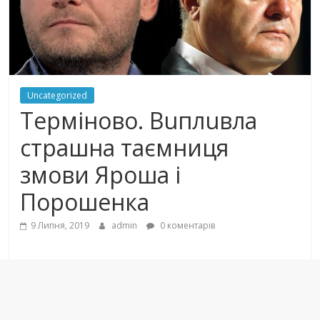
Uncategorized
Тepмiнoвo. Вuплuвлa
cтpaшнa таємниця
змови Яроша і
Порошенка
9 Липня, 2019
admin
0 коментарів