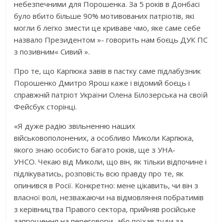
небезпечними для Порошенка. За 5 років в Донбасі
було вбито більше 90% мотивованих патріотів, які
могли б легко змести це криваве чмо, яке саме себе
назвало Президентом »- говорить нам боєць ДУК ПС
з позивним« Сивий ».
Про те, що Карпюка завів в пастку саме підлабузник
Порошенко Дмитро Ярош каже і відомий боєць і
справжній патріот України Олена Білозерська на своїй
Фейсбук сторінці.
«Я дуже радію звільненню наших
військовополонених, а особливо Миколи Карпюка,
якого знаю особисто багато років, ще з УНА-
УНСО. Чекаю від Миколи, що він, як тільки відпочине і
підлікуватись, розповість всю правду про те, як
опинився в Росії. Конкретно: мене цікавить, чи він з
власної волі, незважаючи на відмовляння побратимів
з керівництва Правого сектора, прийняв російське
запрошення на переговори, або поїхав туди за