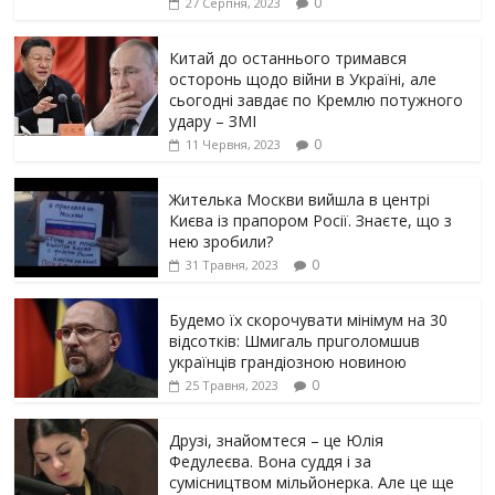
0
27 Серпня, 2023
Китай до останнього тримався
осторонь щодо вiйни в Україні, але
сьогодні завдає по Кремлю потужного
yдарy – ЗМІ
0
11 Червня, 2023
Жителька Москви вийшла в центрі
Києва із прапором Росії. Знаєте, що з
нею зробили?
0
31 Травня, 2023
Будемо їх скорочувати мінімум на 30
відсотків: Шмигаль прuголомшuв
українців грaндіoзнoю новиною
0
25 Травня, 2023
Друзі, знайомтеся – це Юлія
Федулеєва. Вона суддя і за
сумісництвом мільйонерка. Але це ще