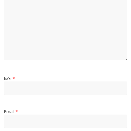
Ім'я
*
Email
*