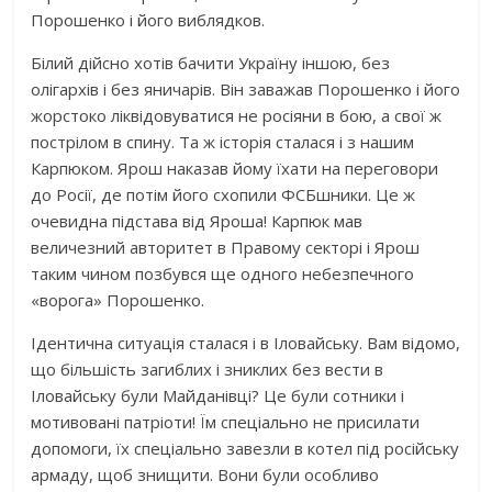
Порошенко і його виблядков.
Білий дійсно хотів бачити Україну іншою, без
олігархів і без яничарів. Він заважав Порошенко і його
жорстоко ліквідовуватися не росіяни в бою, а свої ж
пострілом в спину. Та ж історія сталася і з нашим
Карпюком. Ярош наказав йому їхати на переговори
до Росії, де потім його схопили ФСБшники. Це ж
очевидна підстава від Яроша! Карпюк мав
величезний авторитет в Правому секторі і Ярош
таким чином позбувся ще одного небезпечного
«ворога» Порошенко.
Ідентична ситуація сталася і в Іловайську. Вам відомо,
що більшість загиблих і зниклих без вести в
Іловайську були Майданівці? Це були сотники і
мотивовані патріоти! Їм спеціально не присилати
допомоги, їх спеціально завезли в котел під російську
армаду, щоб знищити. Вони були особливо