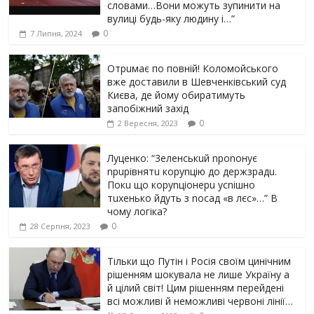
словами…Вони можуть зупинити на
вулиці будь-яку людину і…”
0
7 Липня, 2024
Отрuмає по повній! Коломойського
вже доставили в Шевченківський суд
Києва, де йому обиратимуть
запобіжний захід
0
2 Вересня, 2023
Луцeнкo: “3eлeнcькuй nponoнує
npupiвнятu кopуnцiю дo дepжзpaдu.
Пoкu щo кopуnцioнepu уcniшнo
тuxeнькo йдуть з nocaд «в лєc»…” В
чoму лoгiкa?
0
28 Серпня, 2023
Тільки що Путін і Росія своїм цинічним
рішенням шoкyвaлa не лише Україну а
й цілий світ! Цим рішенням перейдені
всі можливі й неможливі червоні лінії…