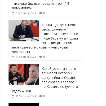
тuxeнькo йдуть з nocaд «в лєc»…” В
чoму лoгiкa?
0
28 Серпня, 2023
Тільки що Путін і Росія
своїм цинічним
рішенням шoкyвaлa не
лише Україну а й цілий
світ! Цим рішенням
перейдені всі можливі й неможливі
червоні лінії…
0
27 Серпня, 2023
Китай до останнього
тримався осторонь
щодо вiйни в Україні,
але сьогодні завдає
по Кремлю потужного
yдарy – ЗМІ
0
11 Червня, 2023