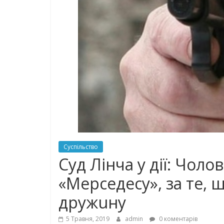
Суспільство
Cyд Лiнчa у дії: Чоло
«Мерcедеcy», за те, щ
дрyжuну
5 Травня, 2019
admin
0 коментарів