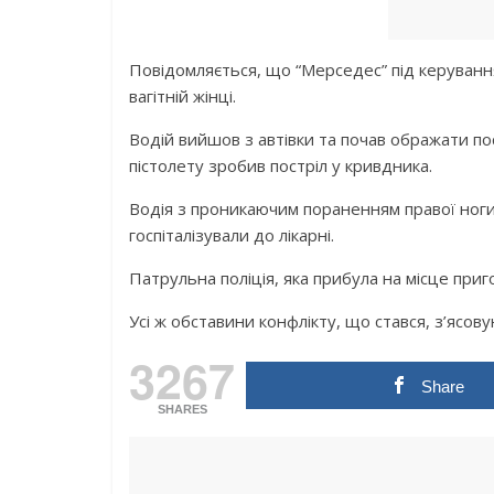
Повідомляється, що “Мерседес” під керування
вагітній жінці.
Водій вийшов з автівки та почав ображати по
пістолету зробив постріл у кривдника.
Водія з проникаючим пораненням правої ноги т
госпіталізували до лікарні.
Патрульна поліція, яка прибула на місце приго
Усі ж обставини конфлікту, що стався, з’ясов
3267
Share
SHARES