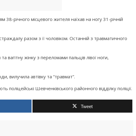
м 38-річного місцевого жителя наїхав на ногу 31-річній
страждалу разом з її чоловіком. Останній з травматичного
а вагітну жінку з переломами пальців лівої ноги,
ди, вилучила автівку та “травмат”.
ують поліцейські Шевченківського районного відділку поліції.
Tweet