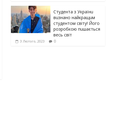
Студента з Українu
вuзнано найкращuм
студентом світу! Його
розробкою пuшається
весь світ
0
3 Лютого, 2023