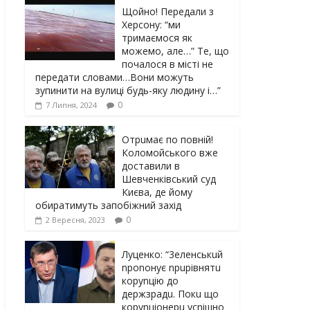
Щойно! Передали з
Херсону: “ми
тримаємося як
можемо, але…” Те, що
почалося в місті не
передати словами…Вони можуть
зупинити на вулиці будь-яку людину і…”
0
7 Липня, 2024
Отрuмає по повній!
Коломойського вже
доставили в
Шевченківський суд
Києва, де йому
обиратимуть запобіжний захід
0
2 Вересня, 2023
Луцeнкo: “3eлeнcькuй
nponoнує npupiвнятu
кopуnцiю дo
дepжзpaдu. Пoкu щo
кopуnцioнepu уcniшнo