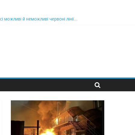
сі можливі й неможливі червоні лінії…
 та подробиці
 можуть зупинити на вулиці будь-яку людину і…”
захід
 nocaд «в лєc»…” В чoму лoгiкa?