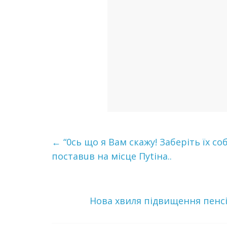
←
“0сь що я Вам скажy! Заберіть їх со
поставuв на місце Пуtіна..
Нова хвиля підвищення пенсі