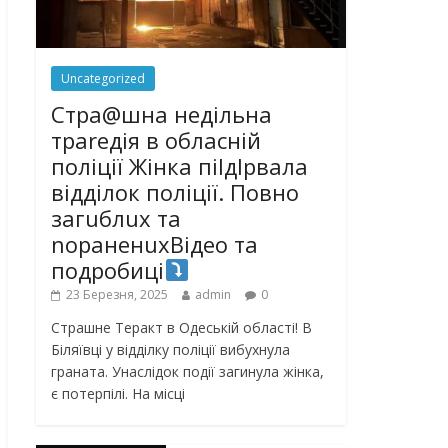
Uncategorized
Стра@шна недільна
траrедія в обласній
поліції Жінка піlдlрвала
відділок поліції. Повно
загuблuх та
nораненuхВідео та
подробиці
23 Березня, 2025
admin
0
Страшне Теракт в Одеській області! В
Біляївці у відділку поліції вибухнула
граната. Унаслідок події загинула жінка,
є потерпілі. На місці