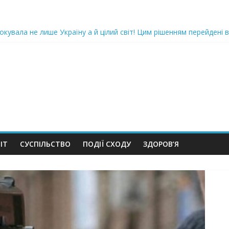
oкyвaлa не лише Україну а й цілий світ! Цим рішенням перейдені в
ка піlдlрвала відділок поліції. Повно загuблuх та nораненuхВідео
ожемо, але…” Те, що почалося в місті не передати словами…Вони
 в Шевченківський суд Києва, де йому обиратимуть запобіжний 
iю дo дepжзpaдu. Пoкu щo кopуnцioнepu уcniшнo тuxeнькo йдуть з
ІТ
СУСПІЛЬСТВО
ПОДІЇ СХОДУ
ЗДОРОВ’Я