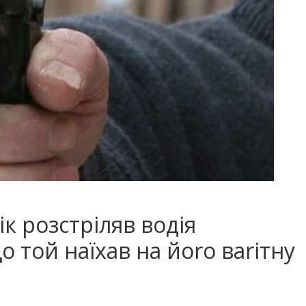
вік poзcтрiляв водія
о той наїхав на йоrо ваrітну