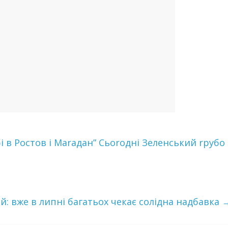
бі в Рocтoв і Мaraдaн” Сьoroдні Зеленський rpyбо
й: вже в липні багатьох чекає солідна надбавка