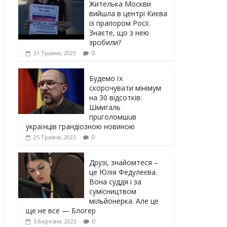
Жителька Москви
вийшла в центрі Києва
із прапором Росії.
Знаєте, що з нею
зробили?
0
31 Травня, 2023
Будемо їх
скорочувати мінімум
на 30 відсотків:
Шмигаль
прuголомшuв
українців грaндіoзнoю новиною
0
25 Травня, 2023
Друзі, знайомтеся –
це Юлія Федулеєва.
Вона суддя і за
сумісництвом
мільйонерка. Але це
ще не все — Блогер
0
5 Березня, 2023