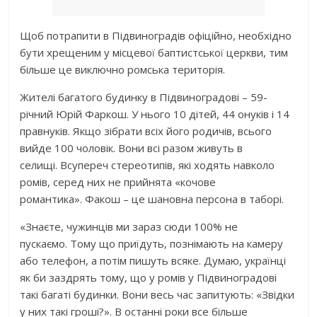
Щоб потрапити в Підвиноградів офіційно, необхідно
бути хрещеним у місцевої баптистської церкви, тим
більше це виключно ромська територія.
Жителі багатого будинку в Підвиноградові – 59-
річний Юрій Фаркош. У нього 10 дітей, 44 онуків і 14
правнуків. Якщо зібрати всіх його родичів, всього
вийде 100 чоловік. Вони всі разом живуть в
селищі. Всупереч стереотипів, які ходять навколо
ромів, серед них не прийнята «кочове
романтика». Факош – це шановна персона в таборі.
«Знаєте, чужинців ми зараз сюди 100% не
пускаємо. Тому що приїдуть, познімають на камеру
або телефон, а потім пишуть всяке. Думаю, українці
як би заздрять тому, що у ромів у Підвиноградові
такі багаті будинки. Вони весь час запитують: «Звідки
у них такі гроші?». В останні роки все більше