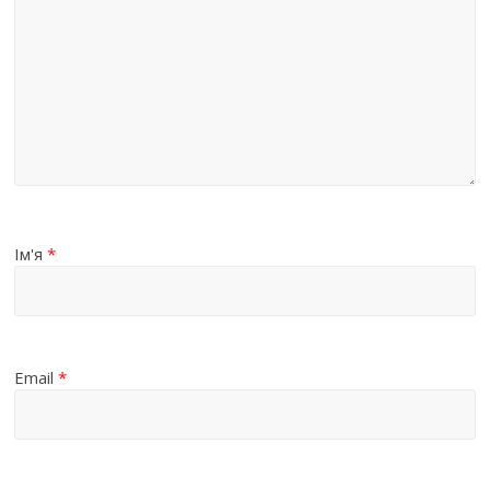
Ім'я
*
Email
*