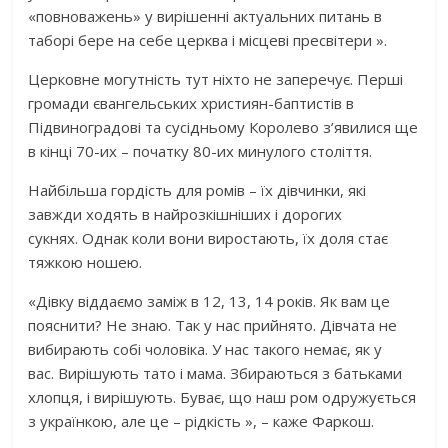
«повноважень» у вирішенні актуальних питань в
таборі бере на себе церква і місцеві пресвітери ».
Церковне могутність тут ніхто не заперечує. Перші
громади євангельських християн-баптистів в
Підвиноградові та сусідньому Королево з’явилися ще
в кінці 70-их – початку 80-их минулого століття.
Найбільша гордість для ромів – їх дівчинки, які
завжди ходять в найрозкішніших і дорогих
сукнях. Однак коли вони виростають, їх доля стає
тяжкою ношею.
«Дівку віддаємо заміж в 12, 13, 14 років. Як вам це
пояснити? Не знаю. Так у нас прийнято. Дівчата не
вибирають собі чоловіка. У нас такого немає, як у
вас. Вирішують тато і мама. Збираються з батьками
хлопця, і вирішують. Буває, що наш ром одружується
з українкою, але це – рідкість », – каже Фаркош.