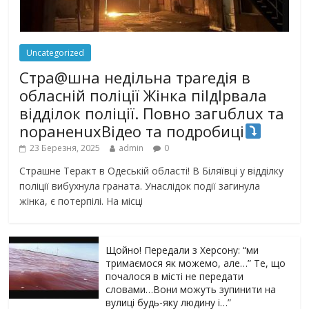
Uncategorized
Стра@шна недільна траrедія в
обласній поліції Жінка піlдlрвала
відділок поліції. Повно загuблuх та
nораненuхВідео та подробиці
23 Березня, 2025
admin
0
Страшне Теракт в Одеській області! В Біляївці у відділку
поліції вибухнула граната. Унаслідок події загинула
жінка, є потерпілі. На місці
Щойно! Передали з Херсону: “ми
тримаємося як можемо, але…” Те, що
почалося в місті не передати
словами…Вони можуть зупинити на
вулиці будь-яку людину і…”