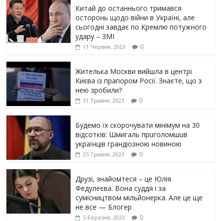
Китай до останнього тримався
осторонь щодо вiйни в Україні, але
сьогодні завдає по Кремлю потужного
yдарy – ЗМІ
0
11 Червня, 2023
Жителька Москви вийшла в центрі
Києва із прапором Росії. Знаєте, що з
нею зробили?
0
31 Травня, 2023
Будемо їх скорочувати мінімум на 30
відсотків: Шмигаль прuголомшuв
українців грaндіoзнoю новиною
0
25 Травня, 2023
Друзі, знайомтеся – це Юлія
Федулеєва. Вона суддя і за
сумісництвом мільйонерка. Але це ще
не все — Блогер
0
5 Березня, 2023