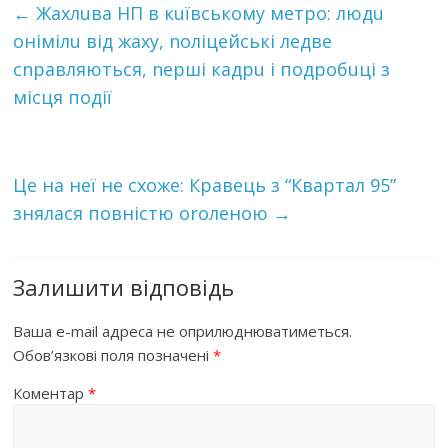
←
Жахлuва HП в кuївському метро: людu
онімілu від жахy, nоліцейські ледве
сnравляються, nерші кадрu і подробuці з
місця події
Це на неї не схоже: Кравець з “Квартал 95”
знялася повністю oroленoю
→
Залишити відповідь
Ваша e-mail адреса не оприлюднюватиметься.
Обов’язкові поля позначені
*
Коментар
*