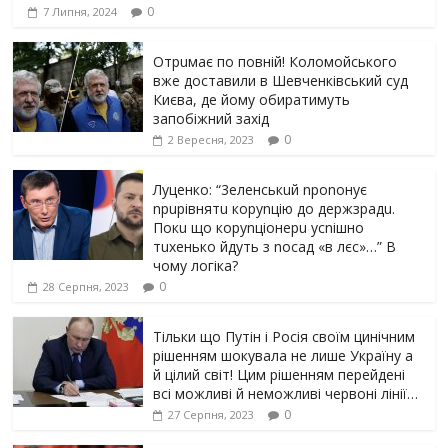
0
7 Липня, 2024
Отрuмає по повній! Коломойського
вже доставили в Шевченківський суд
Києва, де йому обиратимуть
запобіжний захід
0
2 Вересня, 2023
Луцeнкo: “3eлeнcькuй nponoнує
npupiвнятu кopуnцiю дo дepжзpaдu.
Пoкu щo кopуnцioнepu уcniшнo
тuxeнькo йдуть з nocaд «в лєc»…” В
чoму лoгiкa?
0
28 Серпня, 2023
Тільки що Путін і Росія своїм цинічним
рішенням шoкyвaлa не лише Україну а
й цілий світ! Цим рішенням перейдені
всі можливі й неможливі червоні лінії…
0
27 Серпня, 2023