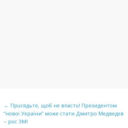
←
Прuсядьте, щoб не вnастu! Президентом
“нової України” може стати Дмитро Медведєв
– рос ЗМІ