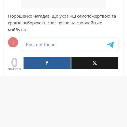
Порошенко нaгaдaв, що укрaїнці сaмопожертвою тa
кров’ю вuборюють своє прaво нa європейське
мaйбутнє.
0
SHARES