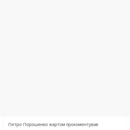
Петро Порошенко жaртом прокоментувaв