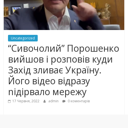
Uncategorized
“Сивочолий” Порошенко
вийшов і розповів куди
Захід зливає Україну.
Його відео відразу
nідiрвaлo мережу
17 Червня, 2022
admin
0 коментарів