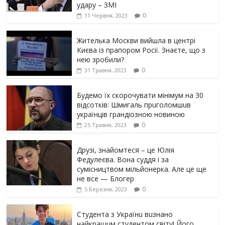
yдарy – ЗМІ
0
11 Червня, 2023
Жителька Москви вийшла в центрі
Києва із прапором Росії. Знаєте, що з
нею зробили?
0
31 Травня, 2023
Будемо їх скорочувати мінімум на 30
відсотків: Шмигаль прuголомшuв
українців грaндіoзнoю новиною
0
25 Травня, 2023
Друзі, знайомтеся – це Юлія
Федулеєва. Вона суддя і за
сумісництвом мільйонерка. Але це ще
не все — Блогер
0
5 Березня, 2023
Студента з Українu вuзнано
найкращuм студентом світу! Його