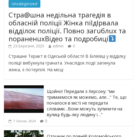
Uncategorized
Стра@шна недільна траrедія в
обласній поліції Жінка піlдlрвала
відділок поліції. Повно загuблuх та
nораненuхВідео та подробиці
23 Березня, 2025
admin
0
Страшне Теракт в Одеській області! В Біляївці у відділку
поліції вибухнула граната. Унаслідок події загинула
жінка, є потерпілі. На місці
Щойно! Передали з Херсону: “ми
тримаємося як можемо, але…” Те, що
почалося в місті не передати
словами…Вони можуть зупинити на
вулиці будь-яку людину і…”
0
7 Липня, 2024
Отрuмає по повній! Коломойського