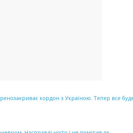
енозакриває кордон з Україною. Тепер все буд
евром. Насправді ніхто і не помітив як