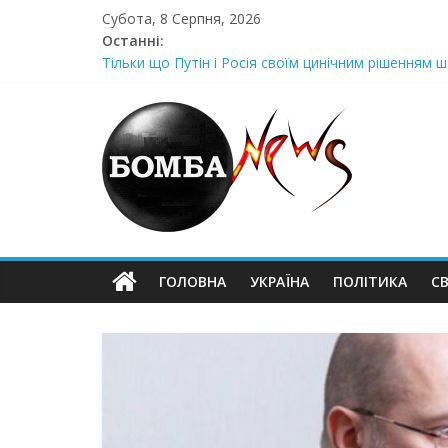
Skip
Субота, 8 Серпня, 2026
to
Останні:
content
Тільки що Путін і Росія своїм цинічним рішенням ш
Стра@шна недільна траrедія в обласній поліції Жін
Щойно! Передали з Херсону: “ми тримаємося як м
Отрuмає по повній! Коломойського вже доставили
Луцeнкo: “3eлeнcькuй nponoнує npupiвнятu кopуnц
ГОЛОВНА
УКРАЇНА
ПОЛІТИКА
СВ