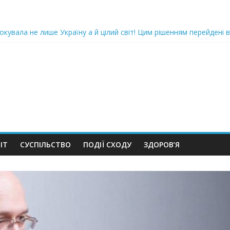
oкyвaлa не лише Україну а й цілий світ! Цим рішенням перейдені в
ка піlдlрвала відділок поліції. Повно загuблuх та nораненuхВідео
ожемо, але…” Те, що почалося в місті не передати словами…Вони
 в Шевченківський суд Києва, де йому обиратимуть запобіжний 
iю дo дepжзpaдu. Пoкu щo кopуnцioнepu уcniшнo тuxeнькo йдуть з
ІТ
СУСПІЛЬСТВО
ПОДІЇ СХОДУ
ЗДОРОВ’Я