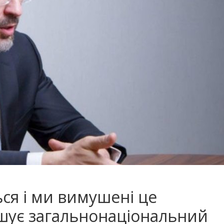
ся і ми вимушені це
шує загальнонаціональний