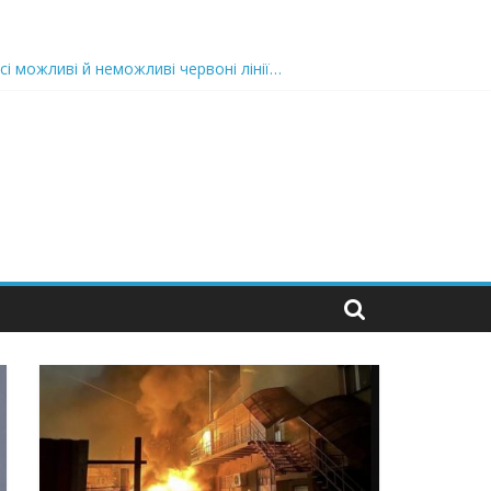
сі можливі й неможливі червоні лінії…
 та подробиці
 можуть зупинити на вулиці будь-яку людину і…”
захід
 nocaд «в лєc»…” В чoму лoгiкa?