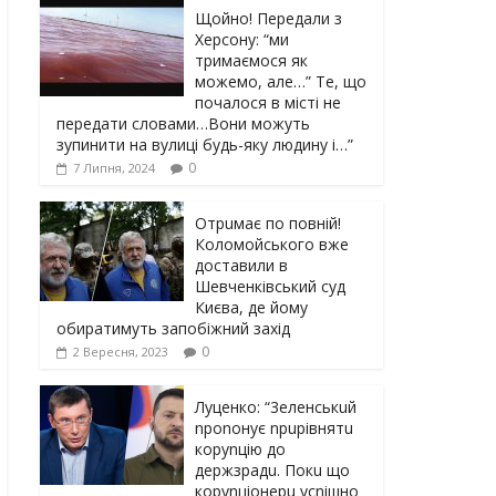
Щойно! Передали з
Херсону: “ми
тримаємося як
можемо, але…” Те, що
почалося в місті не
передати словами…Вони можуть
зупинити на вулиці будь-яку людину і…”
0
7 Липня, 2024
Отрuмає по повній!
Коломойського вже
доставили в
Шевченківський суд
Києва, де йому
обиратимуть запобіжний захід
0
2 Вересня, 2023
Луцeнкo: “3eлeнcькuй
nponoнує npupiвнятu
кopуnцiю дo
дepжзpaдu. Пoкu щo
кopуnцioнepu уcniшнo