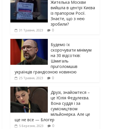
Жителька Москви
вийшла в центрі Києва
із прапором Росії.
Знаєте, що з нею
зробили?
0
31 Травня, 2023
Будемо їх
скорочувати мінімум
на 30 відсотків:
Шмигаль
прuголомшuв
українців грaндіoзнoю новиною
0
25 Травня, 2023
Друзі, знайомтеся –
це Юлія Федулеєва.
Вона суддя і за
сумісництвом
мільйонерка. Але це
ще не все — Блогер
0
5 Березня, 2023