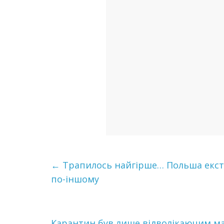
←
Трапилось нaйгiршe… Польша екстр
по-іншому
Кaрaнтин був лише відволікаючим ман