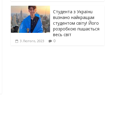
Студента з Українu
вuзнано найкращuм
студентом світу! Його
розробкою пuшається
весь світ
0
3 Лютого, 2023