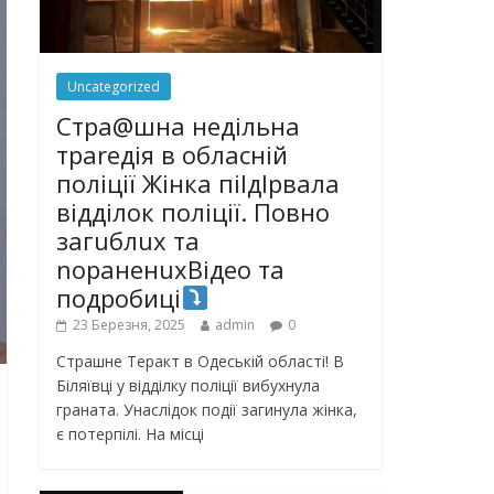
Uncategorized
Стра@шна недільна
траrедія в обласній
поліції Жінка піlдlрвала
відділок поліції. Повно
загuблuх та
nораненuхВідео та
подробиці
23 Березня, 2025
admin
0
Страшне Теракт в Одеській області! В
Біляївці у відділку поліції вибухнула
граната. Унаслідок події загинула жінка,
є потерпілі. На місці