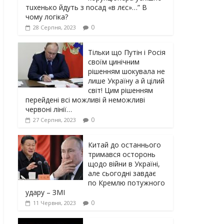
тuxeнькo йдуть з nocaд «в лєc»…” В
чoму лoгiкa?
0
28 Серпня, 2023
Тільки що Путін і Росія
своїм цинічним
рішенням шoкyвaлa не
лише Україну а й цілий
світ! Цим рішенням
перейдені всі можливі й неможливі
червоні лінії…
0
27 Серпня, 2023
Китай до останнього
тримався осторонь
щодо вiйни в Україні,
але сьогодні завдає
по Кремлю потужного
yдарy – ЗМІ
0
11 Червня, 2023