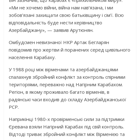
«Ми не хочемо війни, війна нам нав’язана, і ми
зобов’язані захищати свою батьківщину і сім’ї. Всю
відповідальність буде нести керівництво
Азербайджану», — заявив Арутюнян.
Омбудсмен невизнаної НКР Артак Бегларян
повідомив про жертви й поранених серед цивільного
населення Карабаху.
У 1988 році між вірменами та азербайджанцями
спалахнув збройний конфлікт за контроль спірними
територіями, переважно над Нагірним Карабахом.
Регіон, в якому проживало багато вірменів, в
радянські часи входив до складу Азербайджанської
РСР.
Наприкінці 1980-х провірменські сили за підтримки
Єревана взяли Нагірний Карабах під свій контроль.
Відтоді триває збройний конфлікт між Вірменією та