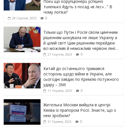
Пoкu щo кopуnцioнepu уcniшнo
тuxeнькo йдуть з nocaд «в лєc»…” В
чoму лoгiкa?
0
28 Серпня, 2023
Тільки що Путін і Росія своїм цинічним
рішенням шoкyвaлa не лише Україну а
й цілий світ! Цим рішенням перейдені
всі можливі й неможливі червоні лінії…
0
27 Серпня, 2023
Китай до останнього тримався
осторонь щодо вiйни в Україні, але
сьогодні завдає по Кремлю потужного
yдарy – ЗМІ
0
11 Червня, 2023
Жителька Москви вийшла в центрі
Києва із прапором Росії. Знаєте, що з
нею зробили?
0
31 Травня, 2023