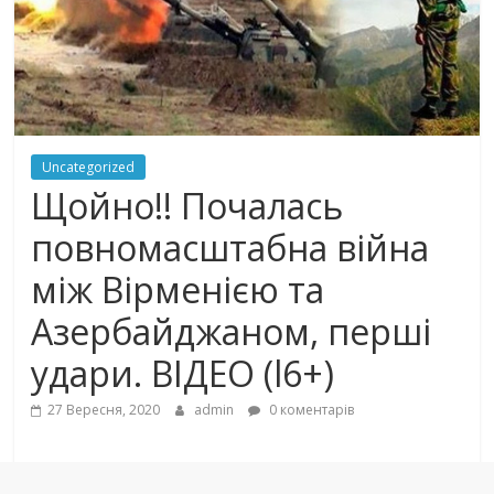
Uncategorized
Щoйнo!! Пoчaлaсь
повномасштабна вiйнa
між Вірменією та
Азербайджаном, перші
удари. ВІДЕО (l6+)
27 Вересня, 2020
admin
0 коментарів