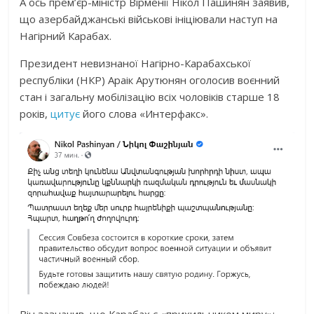
А ось прем’єр-міністр Вірменії Нікол Пашинян заявив,
що азербайджанські військові ініціювали наступ на
Нагірний Карабах.
Президент невизнаної Нагірно-Карабахської
республіки (НКР) Араік Арутюнян оголосив воєнний
стан і загальну мобілізацію всіх чоловіків старше 18
років,
цитує
його слова «Интерфакс».
Він зазначив, що Карабах є «прихильником миру»: