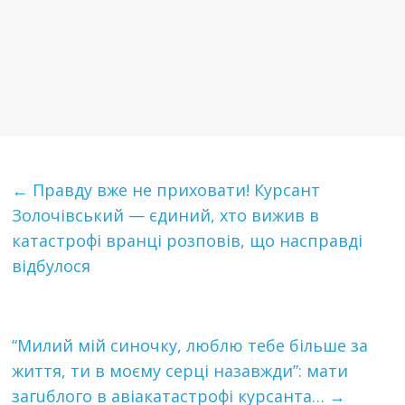
←
Правду вже не приховати! Курсант
Золочівський — єдиний, хто вижив в
катастрофі вранці розповів, що насправді
відбулося
“Милий мій синочку, люблю тебе більше за
життя, ти в моєму серці назавжди”: мати
зaгuблoгo в aвiaкaтaстрoфi курсанта…
→