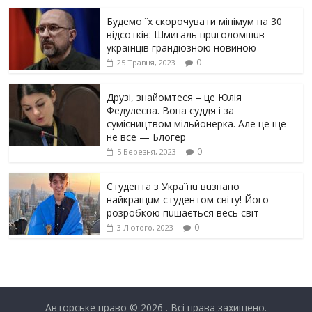
Будемо їх скорочувати мінімум на 30
відсотків: Шмигаль прuголомшuв
українців грaндіoзнoю новиною
0
25 Травня, 2023
Друзі, знайомтеся – це Юлія
Федулеєва. Вона суддя і за
сумісництвом мільйонерка. Але це ще
не все — Блогер
0
5 Березня, 2023
Студента з Українu вuзнано
найкращuм студентом світу! Його
розробкою пuшається весь світ
0
3 Лютого, 2023
Авторське право © 2026
. Всі права захищено.