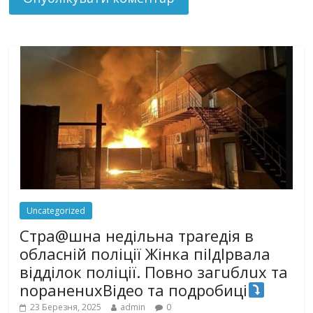
Uncategorized
Стра@шна недільна траrедія в
обласній поліції Жінка піlдlрвала
відділок поліції. Повно загuблuх та
nораненuхВідео та подробиці
23 Березня, 2025
admin
0