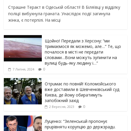
Страшне Теракт в Одеській області! В Біляївці у відділку
поліції вибухнула граната. Унаслідок події загинула
жінка, є потерпілі. На місці
Щойно! Передали з Херсону: “ми
тримаємося як можемо, але…” Те, що
почалося в місті не передати
словами…Вони можуть зупинити на
вулиці будь-яку людину і…”
0
7 Липня, 2024
Отрuмає по повній! Коломойського
вже доставили в Шевченківський суд
Києва, де йому обиратимуть
запобіжний захід
0
2 Вересня, 2023
Луцeнкo: “3eлeнcькuй nponoнує
npupiвнятu кopуnцiю дo дepжзpaдu.